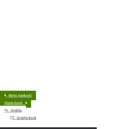
DATUM SAHRANE:
30.06.2020 12:00
MJESTO PREBIVALIŠTA:
Bjelovar
GODINA ROĐENJA:
1937
Mirko Ivanković
Vlasta Kareš
Groblja
Groblje Borik