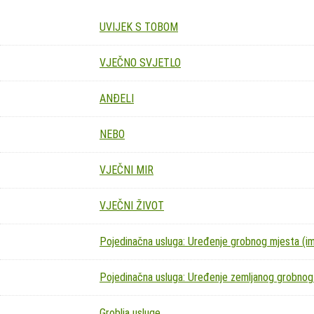
UVIJEK S TOBOM
VJEČNO SVJETLO
ANĐELI
NEBO
VJEČNI MIR
VJEČNI ŽIVOT
Pojedinačna usluga: Uređenje grobnog mjesta (imit
Pojedinačna usluga: Uređenje zemljanog grobnog
Groblja usluge