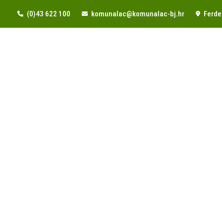
(0)43 622 100
komunalac@komunalac-bj.hr
Ferde 