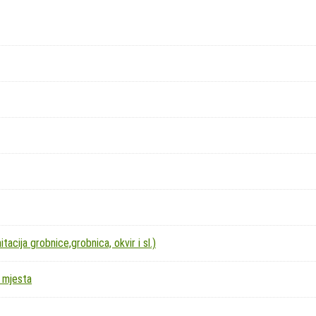
acija grobnice,grobnica, okvir i sl.)
 mjesta