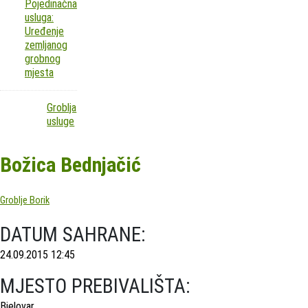
Pojedinačna
usluga:
Uređenje
zemljanog
grobnog
mjesta
Groblja
usluge
Božica Bednjačić
Groblje Borik
DATUM SAHRANE:
24.09.2015 12:45
MJESTO PREBIVALIŠTA:
Bjelovar