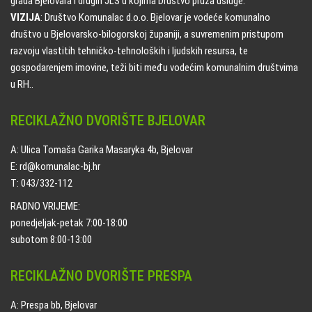
grada Bjelovara i drugih JLS u kojima Društvo pruža usluge.
VIZIJA
: Društvo Komunalac d.o.o. Bjelovar je vodeće komunalno
društvo u Bjelovarsko-bilogorskoj županiji, a suvremenim pristupom
razvoju vlastitih tehničko-tehnoloških i ljudskih resursa, te
gospodarenjem imovine, teži biti među vodećim komunalnim društvima
u RH..
RECIKLAŽNO DVORIŠTE BJELOVAR
A: Ulica Tomaša Garika Masaryka 4b, Bjelovar
E: rd@komunalac-bj.hr
T: 043/332-112
RADNO VRIJEME:
ponedjeljak-petak 7:00-18:00
subotom 8:00-13:00
RECIKLAŽNO DVORIŠTE PRESPA
A: Prespa bb, Bjelovar