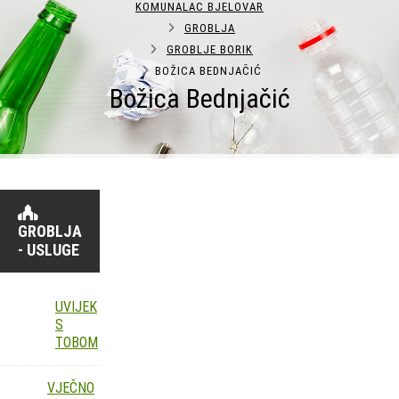
KOMUNALAC BJELOVAR
GROBLJA
GROBLJE BORIK
BOŽICA BEDNJAČIĆ
Božica Bednjačić
GROBLJA
- USLUGE
UVIJEK
S
TOBOM
VJEČNO