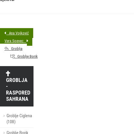
Ana Vojković
Vera Spevec
Groblja
Groblje Borik
GROBLJA
-
RASPORED
SAHRANA
Groblje Ciglena
(108)
Groblje Borik