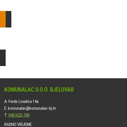
E: komunalac@komunalac-bj.hr
T: 043/622-100
Čišćenje i uređenje grobnih mjesta
Naručite online jedan od ponuđenih paketa. usluga je dostupna
na svim grobljima kojima upravlja Komunalac d.o.o. Bjelovar.
KOMUNALAC D.O.O. BJELOVAR
A: Ferde Livadića 14a
E: komunalac@komunalac-bj.hr
T:
043/622-100
RADNO VRIJEME: