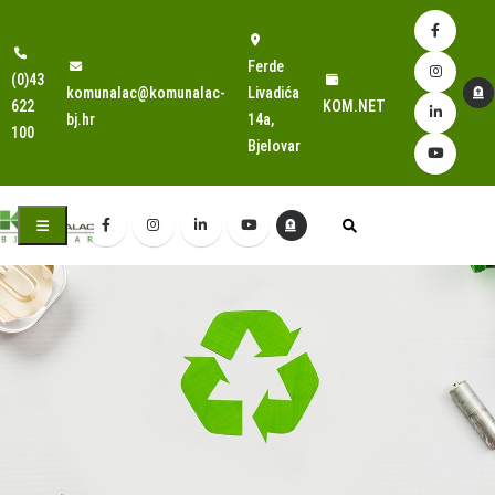
Ferde
(0)43
komunalac@komunalac-
Livadića
622
KOM.NET
bj.hr
14a,
100
Bjelovar