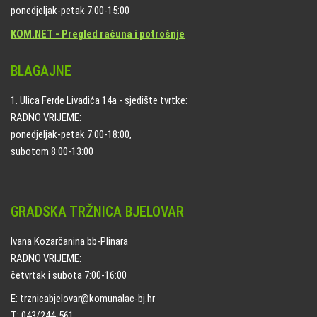
ponedjeljak-petak 7:00-15:00
KOM.NET - Pregled računa i potrošnje
BLAGAJNE
1. Ulica Ferde Livadića 14a - sjedište tvrtke:
RADNO VRIJEME:
ponedjeljak-petak 7:00-18:00,
subotom 8:00-13:00
GRADSKA TRŽNICA BJELOVAR
Ivana Kozarčanina bb-Plinara
RADNO VRIJEME:
četvrtak i subota 7:00-16:00
E: trznicabjelovar@komunalac-bj.hr
T: 043/244-561