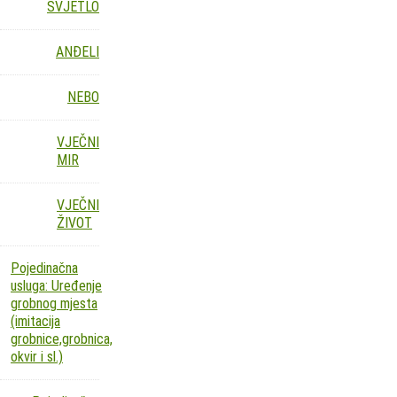
SVJETLO
ANĐELI
NEBO
VJEČNI
MIR
VJEČNI
ŽIVOT
Pojedinačna
usluga: Uređenje
grobnog mjesta
(imitacija
grobnice,grobnica,
okvir i sl.)