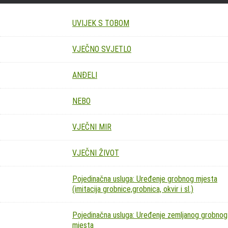
UVIJEK S TOBOM
VJEČNO SVJETLO
ANĐELI
NEBO
VJEČNI MIR
VJEČNI ŽIVOT
Pojedinačna usluga: Uređenje grobnog mjesta
(imitacija grobnice,grobnica, okvir i sl.)
Pojedinačna usluga: Uređenje zemljanog grobnog
mjesta