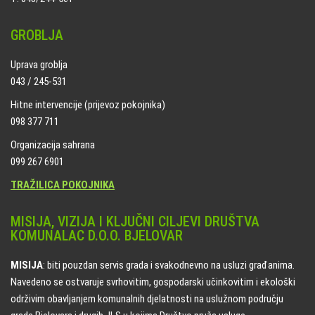
GROBLJA
Uprava groblja
043 / 245-531
Hitne intervencije (prijevoz pokojnika)
098 377 711
Organizacija sahrana
099 267 6901
TRAŽILICA POKOJNIKA
MISIJA, VIZIJA I KLJUČNI CILJEVI DRUŠTVA
KOMUNALAC D.O.O. BJELOVAR
MISIJA
: biti pouzdan servis grada i svakodnevno na usluzi građanima.
Navedeno se ostvaruje svrhovitim, gospodarski učinkovitim i ekološki
održivim obavljanjem komunalnih djelatnosti na uslužnom području