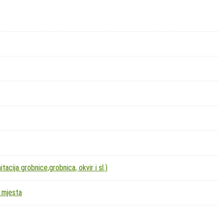
acija grobnice,grobnica, okvir i sl.)
 mjesta