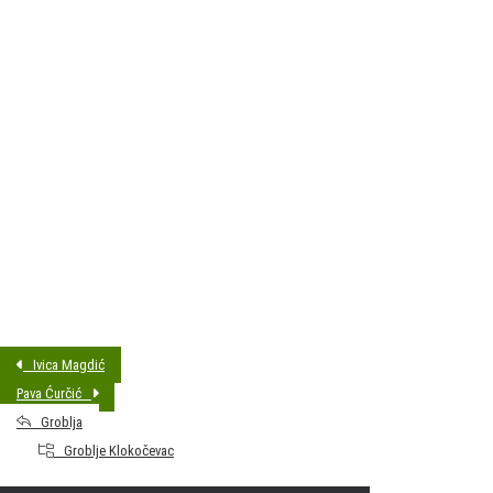
DATUM SAHRANE:
05.02.2015 11:30
MJESTO PREBIVALIŠTA:
Klokočevac
GODINA ROĐENJA:
1932.
Ivica Magdić
Pava Ćurčić
Groblja
Groblje Klokočevac