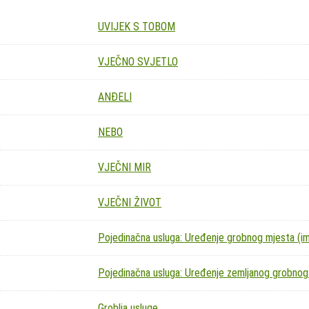
UVIJEK S TOBOM
VJEČNO SVJETLO
ANĐELI
NEBO
VJEČNI MIR
VJEČNI ŽIVOT
Pojedinačna usluga: Uređenje grobnog mjesta (imit
Pojedinačna usluga: Uređenje zemljanog grobnog
Groblja usluge