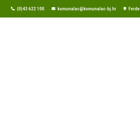
(0)43 622 100
komunalac@komunalac-bj.hr
Ferde 