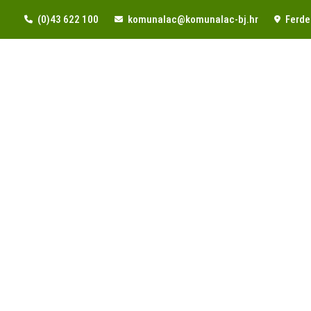
(0)43 622 100
komunalac@komunalac-bj.hr
Ferde 