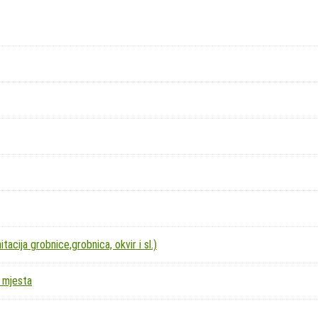
acija grobnice,grobnica, okvir i sl.)
 mjesta