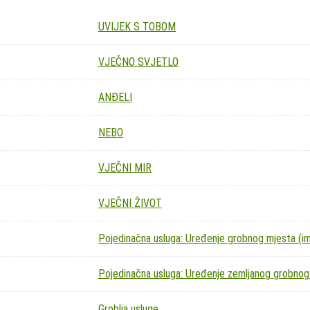
UVIJEK S TOBOM
VJEČNO SVJETLO
ANĐELI
NEBO
VJEČNI MIR
VJEČNI ŽIVOT
Pojedinačna usluga: Uređenje grobnog mjesta (imit
Pojedinačna usluga: Uređenje zemljanog grobnog
Groblja usluge