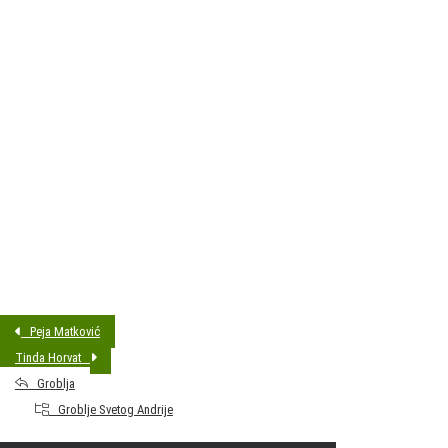
DATUM SAHRANE:
03.08.2018 14:00
MJESTO PREBIVALIŠTA:
Bjelovar
GODINA ROĐENJA:
1940
Peja Matković
Tinda Horvat
Groblja
Groblje Svetog Andrije