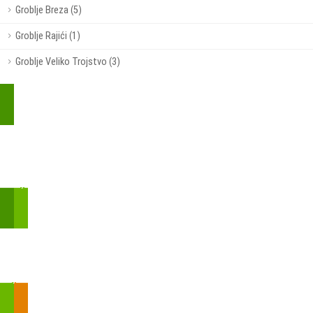
Groblje Breza (5)
Groblje Rajići (1)
Groblje Veliko Trojstvo (3)
Kupite parkirališnu kartu online!
Bmove je usluga koja uključuje mobilnu i web aplikaciju za
brzui jednostavnu on-line kupnju parkirnih karata.
Zakon o fiskalizaciji u prometu gotovinom - SMS plaćanje
Prilikom obavljene kupovine putem SMS-a trebali biste dobiti
brojtransakcije/PIN