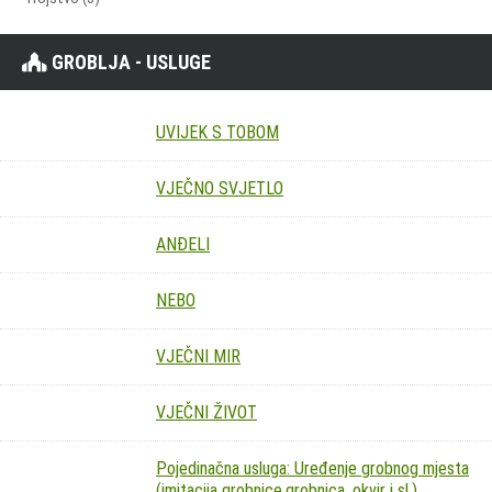
GROBLJA - USLUGE
UVIJEK S TOBOM
VJEČNO SVJETLO
ANĐELI
NEBO
VJEČNI MIR
VJEČNI ŽIVOT
Pojedinačna usluga: Uređenje grobnog mjesta
(imitacija grobnice,grobnica, okvir i sl.)