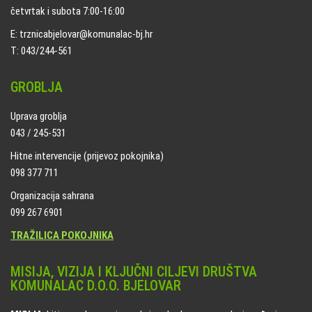
četvrtak i subota 7:00-16:00
E: trznicabjelovar@komunalac-bj.hr
T: 043/244-561
GROBLJA
Uprava groblja
043 / 245-531
Hitne intervencije (prijevoz pokojnika)
098 377 711
Organizacija sahrana
099 267 6901
TRAŽILICA POKOJNIKA
MISIJA, VIZIJA I KLJUČNI CILJEVI DRUŠTVA
KOMUNALAC D.O.O. BJELOVAR