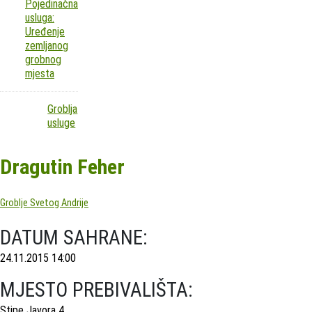
Pojedinačna
usluga:
Uređenje
zemljanog
grobnog
mjesta
Groblja
usluge
Dragutin Feher
Groblje Svetog Andrije
DATUM SAHRANE:
24.11.2015 14:00
MJESTO PREBIVALIŠTA:
Stipe Javora 4