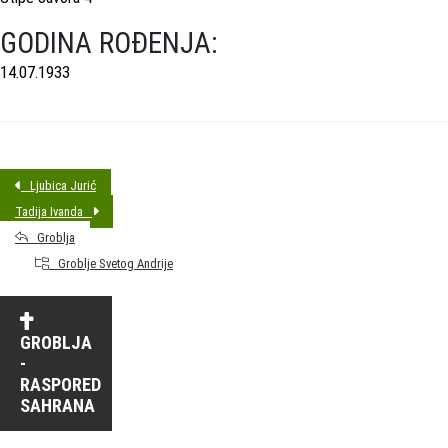
GODINA ROĐENJA:
14.07.1933
Ljubica Jurić
Tadija Ivanda
Groblja
Groblje Svetog Andrije
GROBLJA
-
RASPORED
SAHRANA