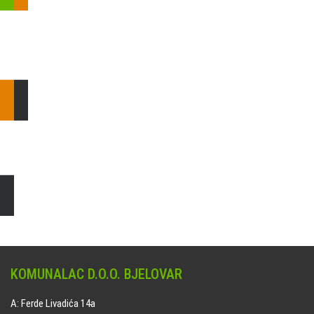
Pošaljite nam upit ili nazovite!
Odgovorit ćemo Vam u
najkraćem mogućem roku.
E: komunalac@komunalac-bj.hr
T: 043/622-100
Čišćenje i uređenje grobnih mjesta
Naručite online jedan od ponuđenih paketa. usluga je dostupna
na svim grobljima kojima upravlja Komunalac d.o.o. Bjelovar.
KOMUNALAC D.O.O. BJELOVAR
A: Ferde Livadića 14a