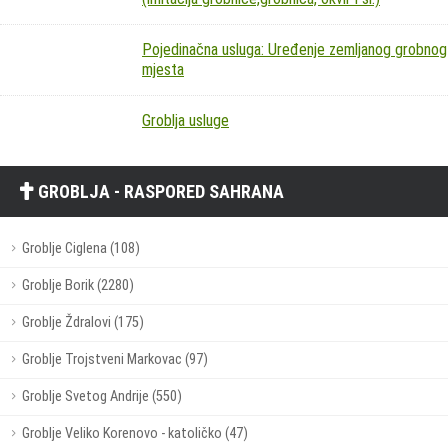
Pojedinačna usluga: Uređenje zemljanog grobnog
mjesta
Groblja usluge
GROBLJA - RASPORED SAHRANA
Groblje Ciglena (108)
Groblje Borik (2280)
Groblje Ždralovi (175)
Groblje Trojstveni Markovac (97)
Groblje Svetog Andrije (550)
Groblje Veliko Korenovo - katoličko (47)