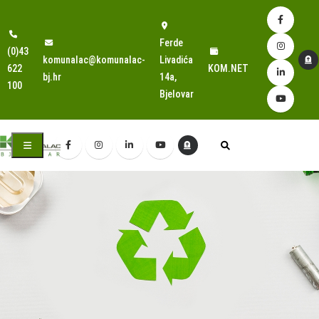
Ferde
(0)43
komunalac@komunalac-
Livadića
622
KOM.NET
bj.hr
14a,
100
Bjelovar