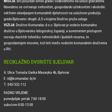
MISIJA
: biti pouzdan servis grada i svakodnevno na usluzi građanima.
Navedeno se ostvaruje svrhovitim, gospodarski učinkovitim i ekološki
održivim obavljanjem komunalnih djelatnosti na uslužnom području
grada Bjelovara i drugih JLS u kojima Društvo pruža usluge.
VIZIJA
: Društvo Komunalac d.o.o. Bjelovar je vodeće komunalno
društvo u Bjelovarsko-bilogorskoj županiji, a suvremenim pristupom
razvoju vlastitih tehničko-tehnoloških i ljudskih resursa, te
gospodarenjem imovine, teži biti među vodećim komunalnim društvima
u RH..
RECIKLAŽNO DVORIŠTE BJELOVAR
A: Ulica Tomaša Garika Masaryka 4b, Bjelovar
E: rd@komunalac-bj.hr
T: 043/332-112
RADNO VRIJEME:
ponedjeljak-petak 7:00-18:00
subotom 8:00-13:00