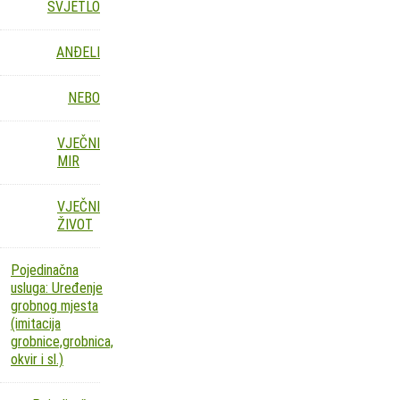
SVJETLO
ANĐELI
NEBO
VJEČNI
MIR
VJEČNI
ŽIVOT
Pojedinačna
usluga: Uređenje
grobnog mjesta
(imitacija
grobnice,grobnica,
okvir i sl.)