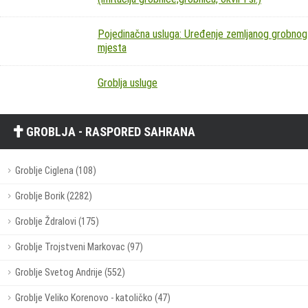
Pojedinačna usluga: Uređenje zemljanog grobnog
mjesta
Groblja usluge
GROBLJA - RASPORED SAHRANA
Groblje Ciglena (108)
Groblje Borik (2282)
Groblje Ždralovi (175)
Groblje Trojstveni Markovac (97)
Groblje Svetog Andrije (552)
Groblje Veliko Korenovo - katoličko (47)