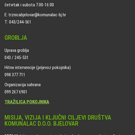
četvrtak i subota 7:00-16:00
E: trznicabjelovar@komunalac-bj.hr
T: 043/244-561
GROBLJA
Uprava groblja
043 / 245-531
Hitne intervencije (prijevoz pokojnika)
098 377 711
Organizacija sahrana
099 267 6901
TRAŽILICA POKOJNIKA
MISIJA, VIZIJA I KLJUČNI CILJEVI DRUŠTVA
KOMUNALAC D.O.O. BJELOVAR