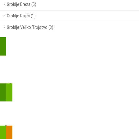
Groblje Breza (5)
Groblje Rajići (1)
Groblje Veliko Trojstvo (3)
Kupite parkirališnu kartu online!
Bmove je usluga koja uključuje mobilnu i web aplikaciju za
brzui jednostavnu on-line kupnju parkirnih karata.
Zakon o fiskalizaciji u prometu gotovinom - SMS plaćanje
Prilikom obavljene kupovine putem SMS-a trebali biste dobiti
brojtransakcije/PIN