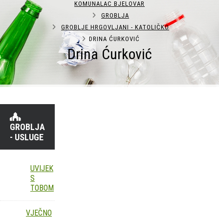
KOMUNALAC BJELOVAR
GROBLJA
GROBLJE HRGOVLJANI - KATOLIČKO
DRINA ĆURKOVIĆ
Drina Ćurković
GROBLJA
- USLUGE
UVIJEK
S
TOBOM
VJEČNO