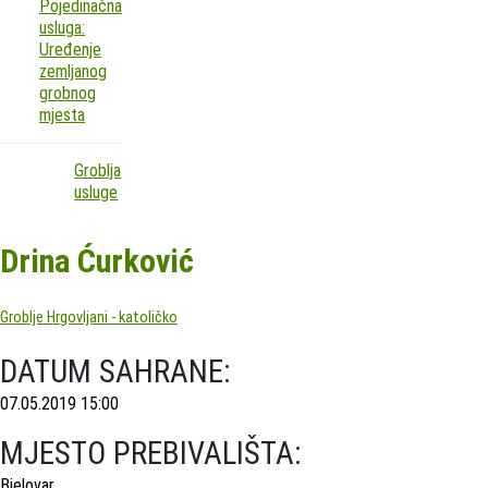
Pojedinačna
usluga:
Uređenje
zemljanog
grobnog
mjesta
Groblja
usluge
Drina Ćurković
Groblje Hrgovljani - katoličko
DATUM SAHRANE:
07.05.2019 15:00
MJESTO PREBIVALIŠTA:
Bjelovar