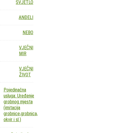
SVJETLO
ANĐELI
NEBO
VJEČNI
MIR
VJEČNI
ŽIVOT
Pojedinačna
usluga: Uređenje
grobnog mjesta
(imitacija
grobnice,grobnica,
okvir i sl.)