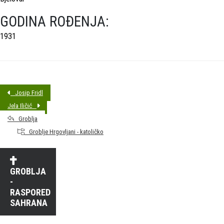
GODINA ROĐENJA:
1931
Josip Fridl
Jela Iličić
Groblja
Groblje Hrgovljani - katoličko
GROBLJA
-
RASPORED
SAHRANA