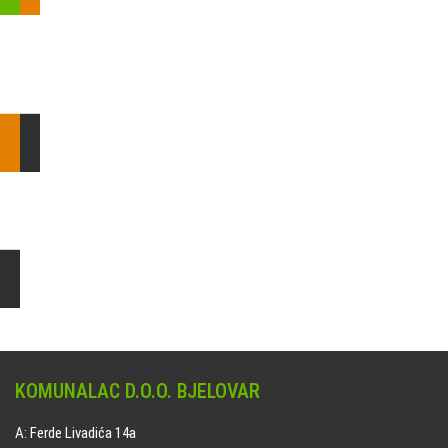
Pošaljite nam upit ili nazovite!
Odgovorit ćemo Vam u
najkraćem mogućem roku.
E: komunalac@komunalac-bj.hr
T: 043/622-100
Čišćenje i uređenje grobnih mjesta
Naručite online jedan od ponuđenih paketa. usluga je dostupna
na svim grobljima kojima upravlja Komunalac d.o.o. Bjelovar.
KOMUNALAC D.O.O. BJELOVAR
A: Ferde Livadića 14a