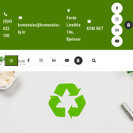
Ferde
(0)43
komunalac@komunalac-
Livadića
622
KOM.NET
bj.hr
14a,
100
Bjelovar