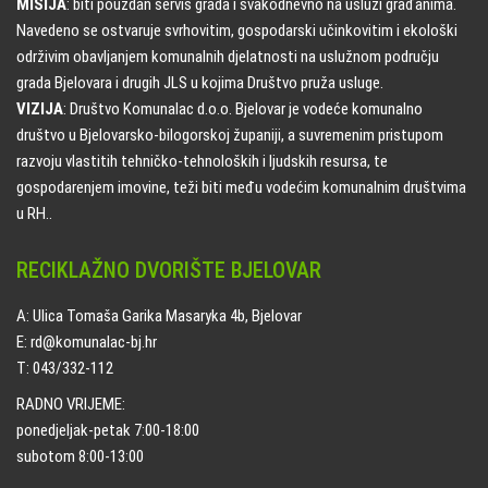
MISIJA
: biti pouzdan servis grada i svakodnevno na usluzi građanima.
Navedeno se ostvaruje svrhovitim, gospodarski učinkovitim i ekološki
održivim obavljanjem komunalnih djelatnosti na uslužnom području
grada Bjelovara i drugih JLS u kojima Društvo pruža usluge.
VIZIJA
: Društvo Komunalac d.o.o. Bjelovar je vodeće komunalno
društvo u Bjelovarsko-bilogorskoj županiji, a suvremenim pristupom
razvoju vlastitih tehničko-tehnoloških i ljudskih resursa, te
gospodarenjem imovine, teži biti među vodećim komunalnim društvima
u RH..
RECIKLAŽNO DVORIŠTE BJELOVAR
A: Ulica Tomaša Garika Masaryka 4b, Bjelovar
E: rd@komunalac-bj.hr
T: 043/332-112
RADNO VRIJEME:
ponedjeljak-petak 7:00-18:00
subotom 8:00-13:00