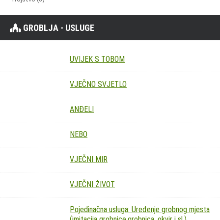
GROBLJA - USLUGE
UVIJEK S TOBOM
VJEČNO SVJETLO
ANĐELI
NEBO
VJEČNI MIR
VJEČNI ŽIVOT
Pojedinačna usluga: Uređenje grobnog mjesta
(imitacija grobnice,grobnica, okvir i sl.)