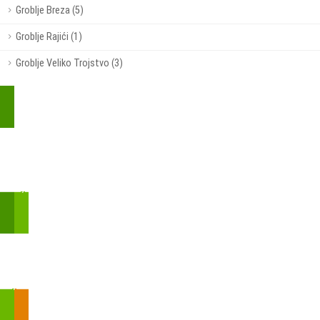
Groblje Breza (5)
Groblje Rajići (1)
Groblje Veliko Trojstvo (3)
Kupite parkirališnu kartu online!
Bmove je usluga koja uključuje mobilnu i web aplikaciju za
brzui jednostavnu on-line kupnju parkirnih karata.
Zakon o fiskalizaciji u prometu gotovinom - SMS plaćanje
Prilikom obavljene kupovine putem SMS-a trebali biste dobiti
brojtransakcije/PIN