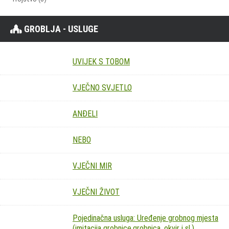
GROBLJA - USLUGE
UVIJEK S TOBOM
VJEČNO SVJETLO
ANĐELI
NEBO
VJEČNI MIR
VJEČNI ŽIVOT
Pojedinačna usluga: Uređenje grobnog mjesta
(imitacija grobnice,grobnica, okvir i sl.)