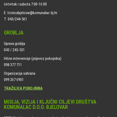
četvrtak i subota 7:00-16:00
E: trznicabjelovar@komunalac-bj.hr
T: 043/244-561
GROBLJA
Uprava groblja
043 / 245-531
Hitne intervencije (prijevoz pokojnika)
098 377 711
Organizacija sahrana
099 267 6901
TRAŽILICA POKOJNIKA
MISIJA, VIZIJA I KLJUČNI CILJEVI DRUŠTVA
KOMUNALAC D.O.O. BJELOVAR