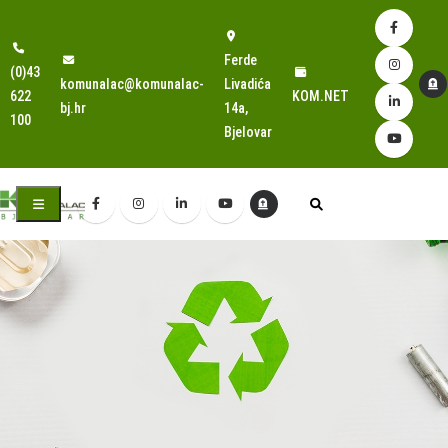
Ferde
(0)43
komunalac@komunalac-
Livadića
622
KOM.NET
bj.hr
14a,
100
Bjelovar