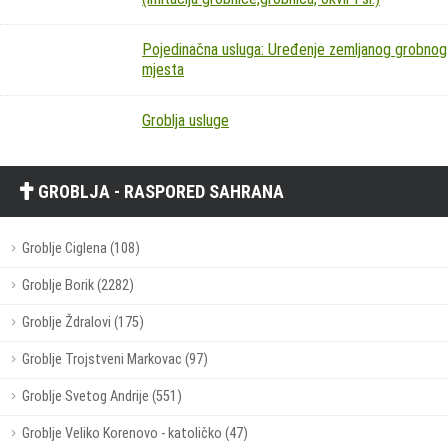
Pojedinačna usluga: Uređenje zemljanog grobnog
mjesta
Groblja usluge
GROBLJA - RASPORED SAHRANA
Groblje Ciglena (108)
Groblje Borik (2282)
Groblje Ždralovi (175)
Groblje Trojstveni Markovac (97)
Groblje Svetog Andrije (551)
Groblje Veliko Korenovo - katoličko (47)