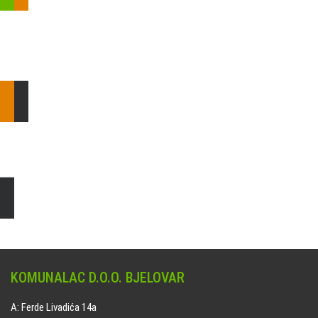
Pošaljite nam upit ili nazovite!
Odgovorit ćemo Vam u
najkraćem mogućem roku.
E: komunalac@komunalac-bj.hr
T: 043/622-100
Čišćenje i uređenje grobnih mjesta
Naručite online jedan od ponuđenih paketa. usluga je dostupna
na svim grobljima kojima upravlja Komunalac d.o.o. Bjelovar.
KOMUNALAC D.O.O. BJELOVAR
A: Ferde Livadića 14a