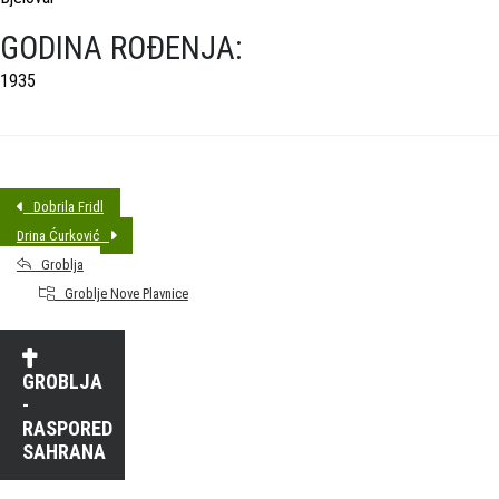
GODINA ROĐENJA:
1935
Dobrila Fridl
Drina Ćurković
Groblja
Groblje Nove Plavnice
GROBLJA
-
RASPORED
SAHRANA