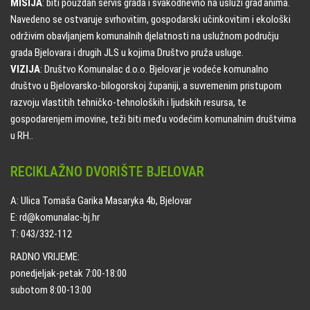
MISIJA
: biti pouzdan servis grada i svakodnevno na usluzi građanima.
Navedeno se ostvaruje svrhovitim, gospodarski učinkovitim i ekološki
održivim obavljanjem komunalnih djelatnosti na uslužnom području
grada Bjelovara i drugih JLS u kojima Društvo pruža usluge.
VIZIJA
: Društvo Komunalac d.o.o. Bjelovar je vodeće komunalno
društvo u Bjelovarsko-bilogorskoj županiji, a suvremenim pristupom
razvoju vlastitih tehničko-tehnoloških i ljudskih resursa, te
gospodarenjem imovine, teži biti među vodećim komunalnim društvima
u RH..
RECIKLAŽNO DVORIŠTE BJELOVAR
A: Ulica Tomaša Garika Masaryka 4b, Bjelovar
E: rd@komunalac-bj.hr
T: 043/332-112
RADNO VRIJEME:
ponedjeljak-petak 7:00-18:00
subotom 8:00-13:00