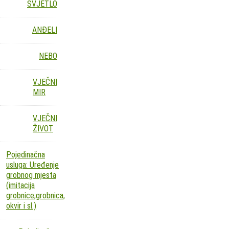
SVJETLO
ANĐELI
NEBO
VJEČNI
MIR
VJEČNI
ŽIVOT
Pojedinačna
usluga: Uređenje
grobnog mjesta
(imitacija
grobnice,grobnica,
okvir i sl.)