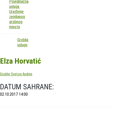
Pojedinačna
usluga:
Uređenje
zemljanog
grobnog
mjesta
Groblja
usluge
Elza Horvatić
Groblje Svetog Andrije
DATUM SAHRANE:
02.10.2017 14:00