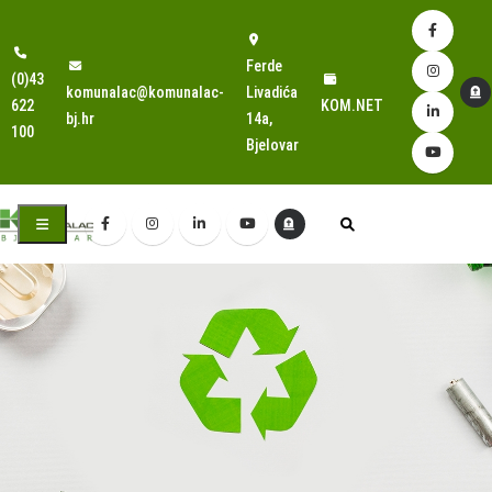
Ferde
(0)43
komunalac@komunalac-
Livadića
622
KOM.NET
bj.hr
14a,
100
Bjelovar