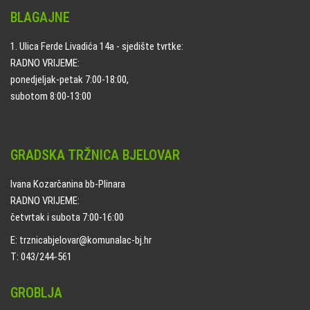
BLAGAJNE
1. Ulica Ferde Livadića 14a - sjedište tvrtke:
RADNO VRIJEME:
ponedjeljak-petak 7:00-18:00,
subotom 8:00-13:00
GRADSKA TRŽNICA BJELOVAR
Ivana Kozarčanina bb-Plinara
RADNO VRIJEME:
četvrtak i subota 7:00-16:00
E: trznicabjelovar@komunalac-bj.hr
T: 043/244-561
GROBLJA