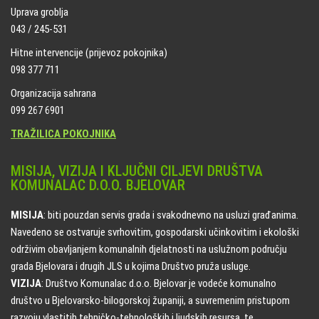
Uprava groblja
043 / 245-531
Hitne intervencije (prijevoz pokojnika)
098 377 711
Organizacija sahrana
099 267 6901
TRAŽILICA POKOJNIKA
MISIJA, VIZIJA I KLJUČNI CILJEVI DRUŠTVA
KOMUNALAC D.O.O. BJELOVAR
MISIJA
: biti pouzdan servis grada i svakodnevno na usluzi građanima.
Navedeno se ostvaruje svrhovitim, gospodarski učinkovitim i ekološki
održivim obavljanjem komunalnih djelatnosti na uslužnom području
grada Bjelovara i drugih JLS u kojima Društvo pruža usluge.
VIZIJA
: Društvo Komunalac d.o.o. Bjelovar je vodeće komunalno
društvo u Bjelovarsko-bilogorskoj županiji, a suvremenim pristupom
razvoju vlastitih tehničko-tehnoloških i ljudskih resursa, te