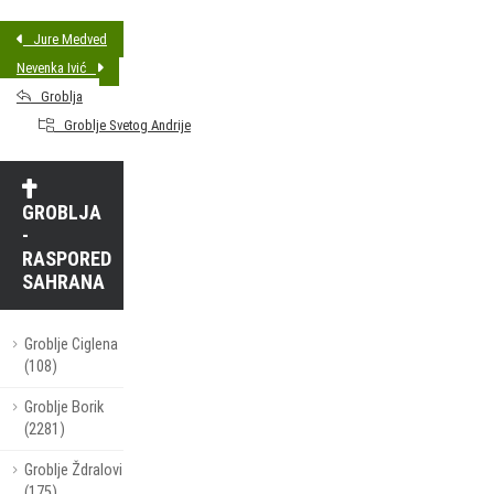
Jure Medved
Nevenka Ivić
Groblja
Groblje Svetog Andrije
GROBLJA
-
RASPORED
SAHRANA
Groblje Ciglena
(108)
Groblje Borik
(2281)
Groblje Ždralovi
(175)