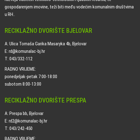
gospodarenjem imovine, teži biti među vodećim komunalnim društvima
u RH..
RECIKLAŽNO DVORIŠTE BJELOVAR
A: Ulica Tomaša Garika Masaryka 4b, Bjelovar
E: rd@komunalac-bj.hr
T: 043/332-112
RADNO VRIJEME:
ponedjeljak-petak 7:00-18:00
subotom 8:00-13:00
RECIKLAŽNO DVORIŠTE PRESPA
A: Prespa bb, Bjelovar
E: rd2@komunalac-bj.hr
T: 043/242-450
RADNO VRIJEME: