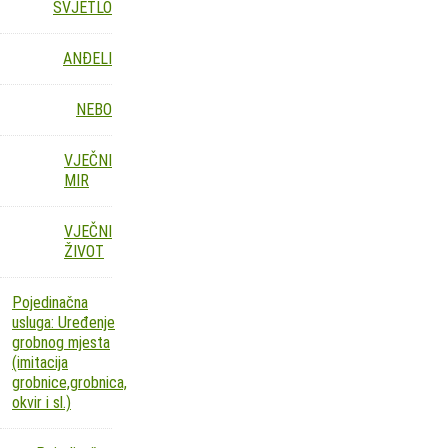
SVJETLO
ANĐELI
NEBO
VJEČNI
MIR
VJEČNI
ŽIVOT
Pojedinačna
usluga: Uređenje
grobnog mjesta
(imitacija
grobnice,grobnica,
okvir i sl.)