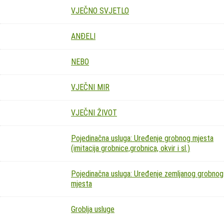
VJEČNO SVJETLO
ANĐELI
NEBO
VJEČNI MIR
VJEČNI ŽIVOT
Pojedinačna usluga: Uređenje grobnog mjesta
(imitacija grobnice,grobnica, okvir i sl.)
Pojedinačna usluga: Uređenje zemljanog grobnog
mjesta
Groblja usluge