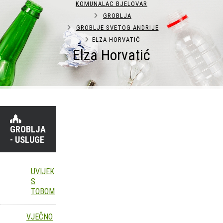
KOMUNALAC BJELOVAR
GROBLJA
GROBLJE SVETOG ANDRIJE
ELZA HORVATIĆ
Elza Horvatić
GROBLJA
- USLUGE
UVIJEK
S
TOBOM
VJEČNO