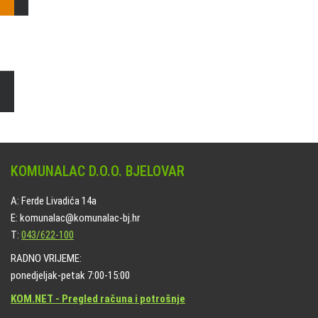
Čišćenje i uređenje grobnih mjesta
Naručite online jedan od ponuđenih paketa. usluga je dostupna
na svim grobljima kojima upravlja Komunalac d.o.o. Bjelovar.
KOMUNALAC D.O.O. BJELOVAR
A: Ferde Livadića 14a
E: komunalac@komunalac-bj.hr
T:
043/622-100
RADNO VRIJEME:
ponedjeljak-petak 7:00-15:00
KOM.NET - Pregled računa i potrošnje