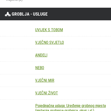
GROBLJA - USLUGE
UVIJEK S TOBOM
VJEČNO SVJETLO
ANĐELI
NEBO
VJEČNI MIR
VJEČNI ŽIVOT
Pojedinačna usluga: Uređenje grobnog mjesta
(imitacija grobnice,grobnica, okvir i sl.)