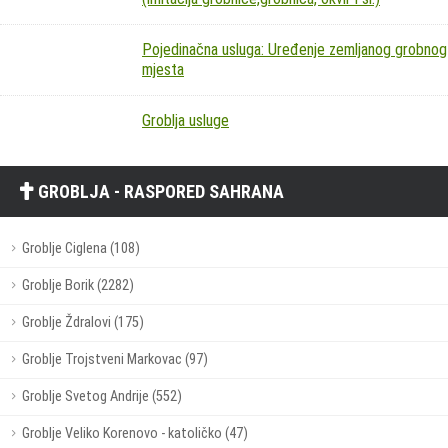
Pojedinačna usluga: Uređenje zemljanog grobnog
mjesta
Groblja usluge
GROBLJA - RASPORED SAHRANA
Groblje Ciglena (108)
Groblje Borik (2282)
Groblje Ždralovi (175)
Groblje Trojstveni Markovac (97)
Groblje Svetog Andrije (552)
Groblje Veliko Korenovo - katoličko (47)