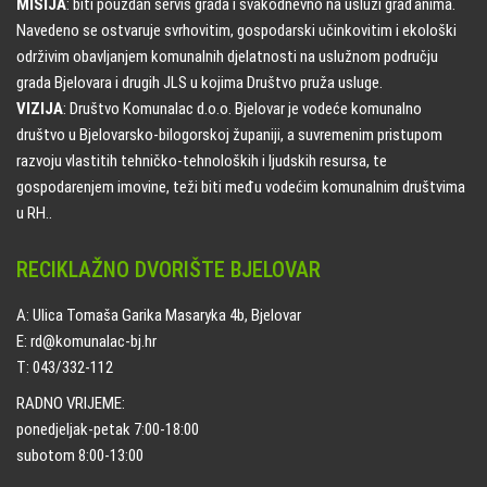
MISIJA
: biti pouzdan servis grada i svakodnevno na usluzi građanima.
Navedeno se ostvaruje svrhovitim, gospodarski učinkovitim i ekološki
održivim obavljanjem komunalnih djelatnosti na uslužnom području
grada Bjelovara i drugih JLS u kojima Društvo pruža usluge.
VIZIJA
: Društvo Komunalac d.o.o. Bjelovar je vodeće komunalno
društvo u Bjelovarsko-bilogorskoj županiji, a suvremenim pristupom
razvoju vlastitih tehničko-tehnoloških i ljudskih resursa, te
gospodarenjem imovine, teži biti među vodećim komunalnim društvima
u RH..
RECIKLAŽNO DVORIŠTE BJELOVAR
A: Ulica Tomaša Garika Masaryka 4b, Bjelovar
E: rd@komunalac-bj.hr
T: 043/332-112
RADNO VRIJEME:
ponedjeljak-petak 7:00-18:00
subotom 8:00-13:00