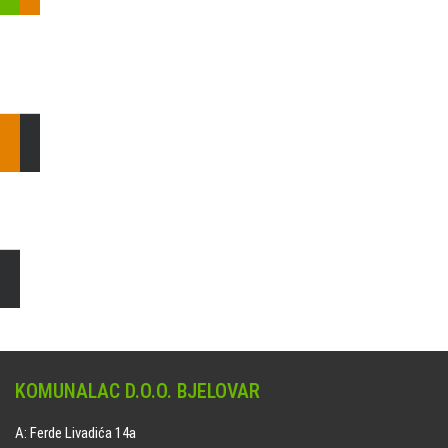
Pošaljite nam upit ili nazovite!
Odgovorit ćemo Vam u
najkraćem mogućem roku.
E: komunalac@komunalac-bj.hr
T: 043/622-100
Čišćenje i uređenje grobnih mjesta
Naručite online jedan od ponuđenih paketa. usluga je dostupna
na svim grobljima kojima upravlja Komunalac d.o.o. Bjelovar.
KOMUNALAC D.O.O. BJELOVAR
A: Ferde Livadića 14a