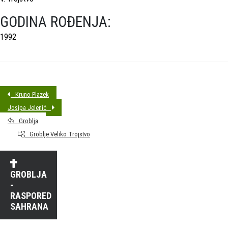
GODINA ROĐENJA:
1992
Kruno Plazek
Josipa Jelenić
Groblja
Groblje Veliko Trojstvo
GROBLJA
-
RASPORED
SAHRANA