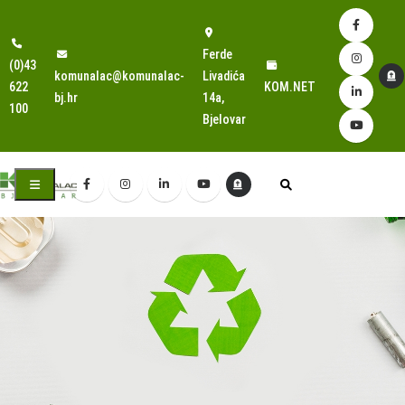
Ferde
(0)43
komunalac@komunalac-
Livadića
622
KOM.NET
bj.hr
14a,
100
Bjelovar