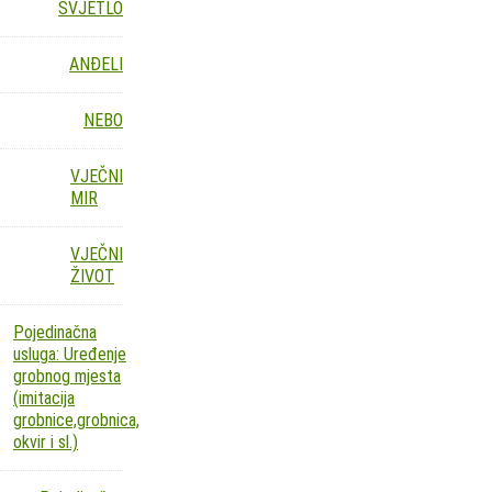
SVJETLO
ANĐELI
NEBO
VJEČNI
MIR
VJEČNI
ŽIVOT
Pojedinačna
usluga: Uređenje
grobnog mjesta
(imitacija
grobnice,grobnica,
okvir i sl.)