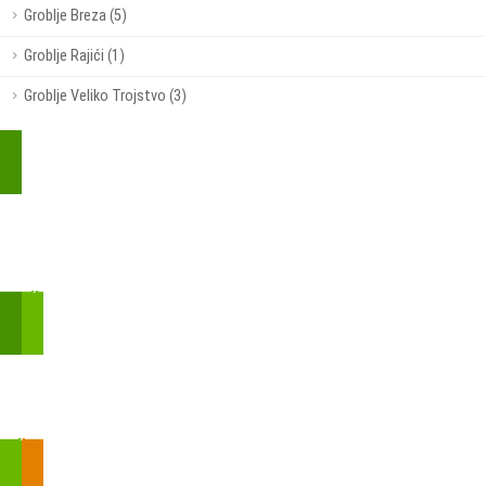
Groblje Breza (5)
Groblje Rajići (1)
Groblje Veliko Trojstvo (3)
Kupite parkirališnu kartu online!
Bmove je usluga koja uključuje mobilnu i web aplikaciju za
brzui jednostavnu on-line kupnju parkirnih karata.
Zakon o fiskalizaciji u prometu gotovinom - SMS plaćanje
Prilikom obavljene kupovine putem SMS-a trebali biste dobiti
brojtransakcije/PIN