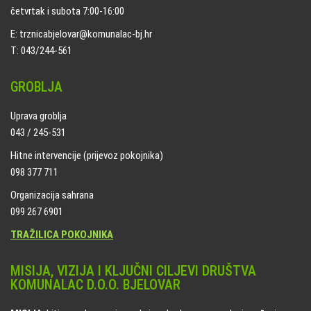
četvrtak i subota 7:00-16:00
E: trznicabjelovar@komunalac-bj.hr
T: 043/244-561
GROBLJA
Uprava groblja
043 / 245-531
Hitne intervencije (prijevoz pokojnika)
098 377 711
Organizacija sahrana
099 267 6901
TRAŽILICA POKOJNIKA
MISIJA, VIZIJA I KLJUČNI CILJEVI DRUŠTVA
KOMUNALAC D.O.O. BJELOVAR