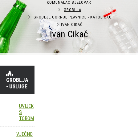
KOMUNALAC BJELOVAR
GROBLJA
GROBLJE GORNJE PLAVNICE - KATOLIČKO
IVAN CIKAČ
Ivan Cikač
GROBLJA
- USLUGE
UVIJEK
S
TOBOM
VJEČNO