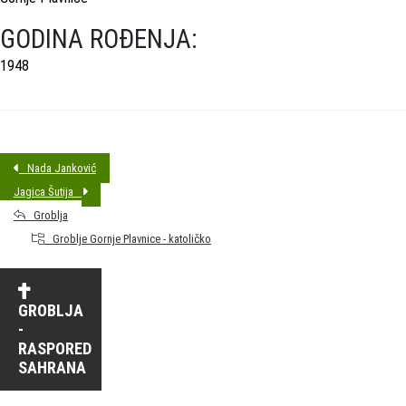
GODINA ROĐENJA:
1948
Nada Janković
Jagica Šutija
Groblja
Groblje Gornje Plavnice - katoličko
GROBLJA
-
RASPORED
SAHRANA