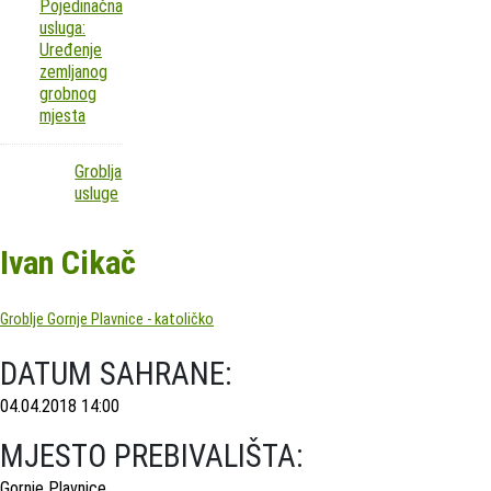
Pojedinačna
usluga:
Uređenje
zemljanog
grobnog
mjesta
Groblja
usluge
Ivan Cikač
Groblje Gornje Plavnice - katoličko
DATUM SAHRANE:
04.04.2018 14:00
MJESTO PREBIVALIŠTA:
Gornje Plavnice