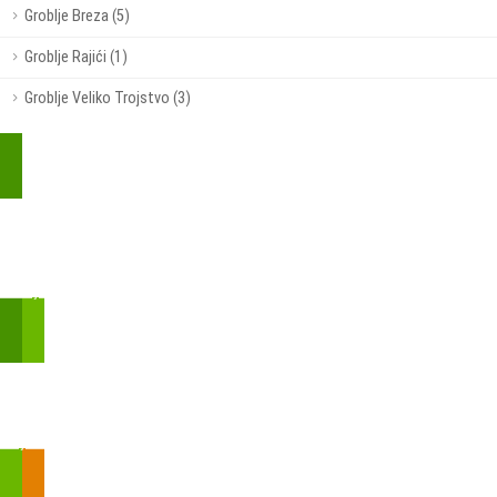
Groblje Breza (5)
Groblje Rajići (1)
Groblje Veliko Trojstvo (3)
Kupite parkirališnu kartu online!
Bmove je usluga koja uključuje mobilnu i web aplikaciju za
brzui jednostavnu on-line kupnju parkirnih karata.
Zakon o fiskalizaciji u prometu gotovinom - SMS plaćanje
Prilikom obavljene kupovine putem SMS-a trebali biste dobiti
brojtransakcije/PIN