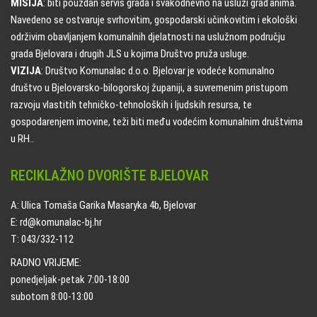
MISIJA
: biti pouzdan servis grada i svakodnevno na usluzi građanima.
Navedeno se ostvaruje svrhovitim, gospodarski učinkovitim i ekološki
održivim obavljanjem komunalnih djelatnosti na uslužnom području
grada Bjelovara i drugih JLS u kojima Društvo pruža usluge.
VIZIJA
: Društvo Komunalac d.o.o. Bjelovar je vodeće komunalno
društvo u Bjelovarsko-bilogorskoj županiji, a suvremenim pristupom
razvoju vlastitih tehničko-tehnoloških i ljudskih resursa, te
gospodarenjem imovine, teži biti među vodećim komunalnim društvima
u RH..
RECIKLAŽNO DVORIŠTE BJELOVAR
A: Ulica Tomaša Garika Masaryka 4b, Bjelovar
E: rd@komunalac-bj.hr
T: 043/332-112
RADNO VRIJEME:
ponedjeljak-petak 7:00-18:00
subotom 8:00-13:00