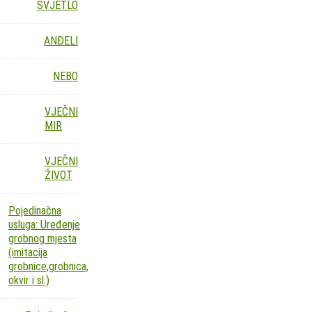
SVJETLO
ANĐELI
NEBO
VJEČNI
MIR
VJEČNI
ŽIVOT
Pojedinačna
usluga: Uređenje
grobnog mjesta
(imitacija
grobnice,grobnica,
okvir i sl.)