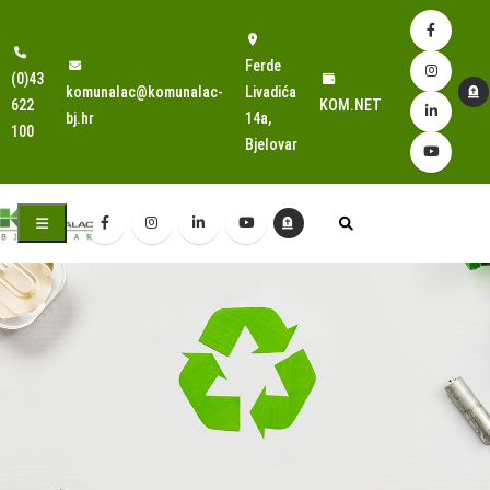
Ferde
(0)43
komunalac@komunalac-
Livadića
622
KOM.NET
bj.hr
14a,
100
Bjelovar