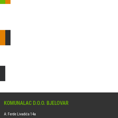
Pošaljite nam upit ili nazovite!
Odgovorit ćemo Vam u
najkraćem mogućem roku.
E: komunalac@komunalac-bj.hr
T: 043/622-100
Čišćenje i uređenje grobnih mjesta
Naručite online jedan od ponuđenih paketa. usluga je dostupna
na svim grobljima kojima upravlja Komunalac d.o.o. Bjelovar.
KOMUNALAC D.O.O. BJELOVAR
A: Ferde Livadića 14a