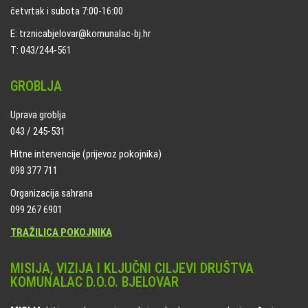
četvrtak i subota 7:00-16:00
E: trznicabjelovar@komunalac-bj.hr
T: 043/244-561
GROBLJA
Uprava groblja
043 / 245-531
Hitne intervencije (prijevoz pokojnika)
098 377 711
Organizacija sahrana
099 267 6901
TRAŽILICA POKOJNIKA
MISIJA, VIZIJA I KLJUČNI CILJEVI DRUŠTVA
KOMUNALAC D.O.O. BJELOVAR