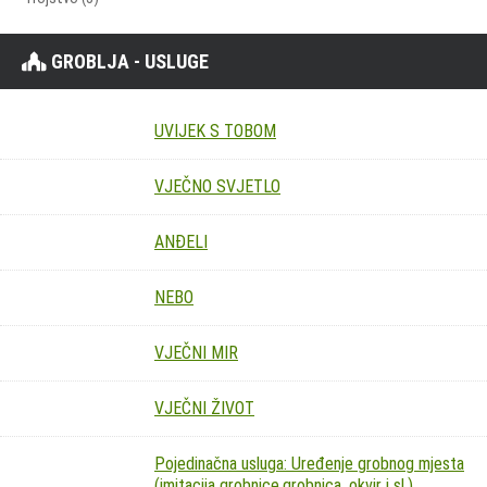
GROBLJA - USLUGE
UVIJEK S TOBOM
VJEČNO SVJETLO
ANĐELI
NEBO
VJEČNI MIR
VJEČNI ŽIVOT
Pojedinačna usluga: Uređenje grobnog mjesta
(imitacija grobnice,grobnica, okvir i sl.)