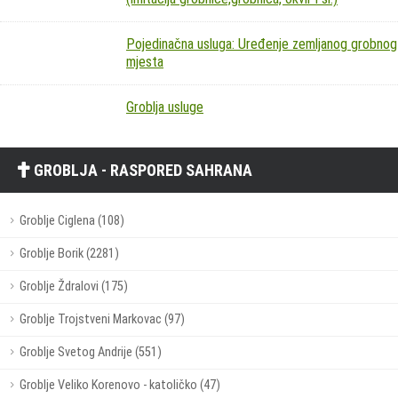
Pojedinačna usluga: Uređenje zemljanog grobnog
mjesta
Groblja usluge
GROBLJA - RASPORED SAHRANA
Groblje Ciglena (108)
Groblje Borik (2281)
Groblje Ždralovi (175)
Groblje Trojstveni Markovac (97)
Groblje Svetog Andrije (551)
Groblje Veliko Korenovo - katoličko (47)