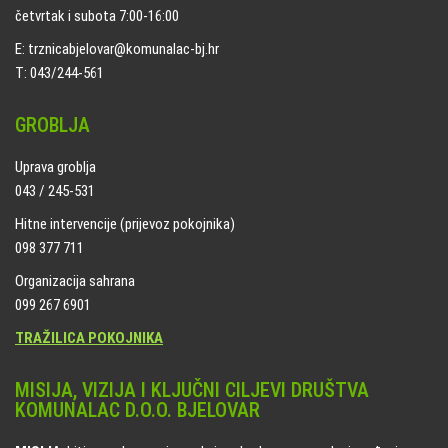
četvrtak i subota 7:00-16:00
E: trznicabjelovar@komunalac-bj.hr
T: 043/244-561
GROBLJA
Uprava groblja
043 / 245-531
Hitne intervencije (prijevoz pokojnika)
098 377 711
Organizacija sahrana
099 267 6901
TRAŽILICA POKOJNIKA
MISIJA, VIZIJA I KLJUČNI CILJEVI DRUŠTVA
KOMUNALAC D.O.O. BJELOVAR