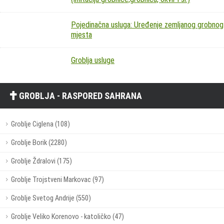
Pojedinačna usluga: Uređenje zemljanog grobnog
mjesta
Groblja usluge
GROBLJA - RASPORED SAHRANA
Groblje Ciglena (108)
Groblje Borik (2280)
Groblje Ždralovi (175)
Groblje Trojstveni Markovac (97)
Groblje Svetog Andrije (550)
Groblje Veliko Korenovo - katoličko (47)