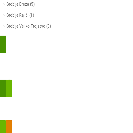
Groblje Breza (5)
Groblje Rajići (1)
Groblje Veliko Trojstvo (3)
Kupite parkirališnu kartu online!
Bmove je usluga koja uključuje mobilnu i web aplikaciju za
brzui jednostavnu on-line kupnju parkirnih karata.
Zakon o fiskalizaciji u prometu gotovinom - SMS plaćanje
Prilikom obavljene kupovine putem SMS-a trebali biste dobiti
brojtransakcije/PIN