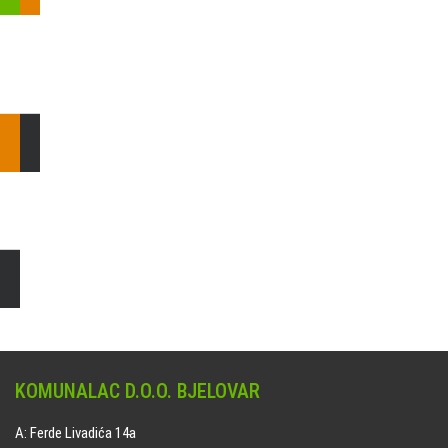
Pošaljite nam upit ili nazovite!
Odgovorit ćemo Vam u
najkraćem mogućem roku.
E: komunalac@komunalac-bj.hr
T: 043/622-100
Čišćenje i uređenje grobnih mjesta
Naručite online jedan od ponuđenih paketa. usluga je dostupna
na svim grobljima kojima upravlja Komunalac d.o.o. Bjelovar.
KOMUNALAC D.O.O. BJELOVAR
A: Ferde Livadića 14a