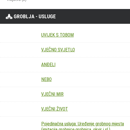
GROBLJA - USLUGE
UVIJEK S TOBOM
VJEČNO SVJETLO
ANĐELI
NEBO
VJEČNI MIR
VJEČNI ŽIVOT
Pojedinačna usluga: Uređenje grobnog mjesta
(imitacija grobnice,grobnica, okvir i sl.)