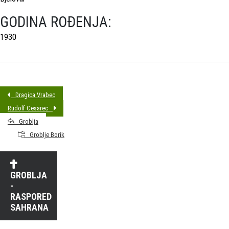
GODINA ROĐENJA:
1930
Dragica Vrabec
Rudolf Cesarec
Groblja
Groblje Borik
GROBLJA
-
RASPORED
SAHRANA