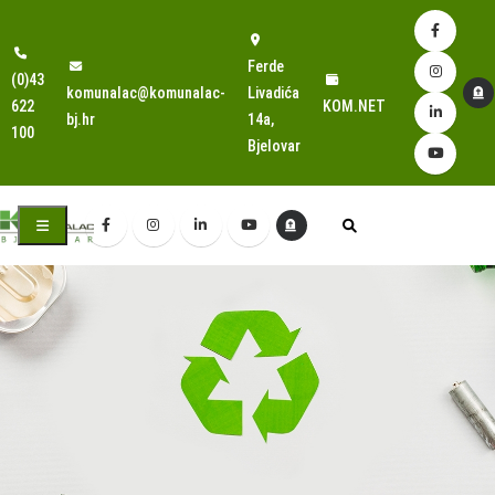
Ferde
(0)43
komunalac@komunalac-
Livadića
622
KOM.NET
bj.hr
14a,
100
Bjelovar