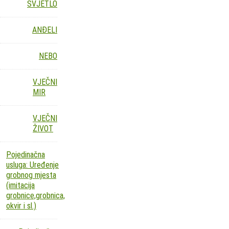
SVJETLO
ANĐELI
NEBO
VJEČNI
MIR
VJEČNI
ŽIVOT
Pojedinačna
usluga: Uređenje
grobnog mjesta
(imitacija
grobnice,grobnica,
okvir i sl.)