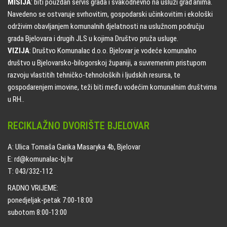
MISIJA
: biti pouzdan servis grada i svakodnevno na usluzi građanima.
Navedeno se ostvaruje svrhovitim, gospodarski učinkovitim i ekološki
održivim obavljanjem komunalnih djelatnosti na uslužnom području
grada Bjelovara i drugih JLS u kojima Društvo pruža usluge.
VIZIJA
: Društvo Komunalac d.o.o. Bjelovar je vodeće komunalno
društvo u Bjelovarsko-bilogorskoj županiji, a suvremenim pristupom
razvoju vlastitih tehničko-tehnoloških i ljudskih resursa, te
gospodarenjem imovine, teži biti među vodećim komunalnim društvima
u RH..
RECIKLAŽNO DVORIŠTE BJELOVAR
A: Ulica Tomaša Garika Masaryka 4b, Bjelovar
E: rd@komunalac-bj.hr
T: 043/332-112
RADNO VRIJEME:
ponedjeljak-petak 7:00-18:00
subotom 8:00-13:00