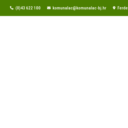
(0)43 622 100
komunalac@komunalac-bj.hr
Ferde 