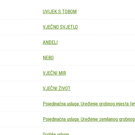
UVIJEK S TOBOM
VJEČNO SVJETLO
ANĐELI
NEBO
VJEČNI MIR
VJEČNI ŽIVOT
Pojedinačna usluga: Uređenje grobnog mjesta (imit
Pojedinačna usluga: Uređenje zemljanog grobnog
Groblja usluge