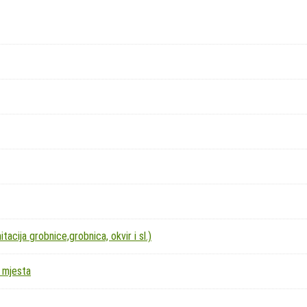
acija grobnice,grobnica, okvir i sl.)
 mjesta