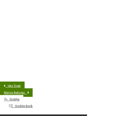
DATUM SAHRANE:
22.03.2016 13:00
MJESTO PREBIVALIŠTA:
Bjelovar
GODINA ROĐENJA:
1934
Ivka Šivak
Marica Bukovac
Groblja
Groblje Borik