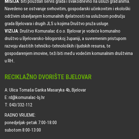
MISIJA
: biti pouzdan servis grada i svakodnevno na usluzi građanima.
Navedeno se ostvaruje svrhovitim, gospodarski učinkovitim i ekološki
održivim obavljanjem komunalnih djelatnosti na uslužnom području
grada Bjelovara i drugih JLS u kojima Društvo pruža usluge.
VIZIJA
: Društvo Komunalac d.o.o. Bjelovar je vodeće komunalno
društvo u Bjelovarsko-bilogorskoj županiji, a suvremenim pristupom
razvoju vlastitih tehničko-tehnoloških i ljudskih resursa, te
gospodarenjem imovine, teži biti među vodećim komunalnim društvima
u RH..
RECIKLAŽNO DVORIŠTE BJELOVAR
A: Ulica Tomaša Garika Masaryka 4b, Bjelovar
E: rd@komunalac-bj.hr
T: 043/332-112
RADNO VRIJEME:
ponedjeljak-petak 7:00-18:00
subotom 8:00-13:00