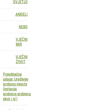
SVJETLO
ANĐELI
NEBO
VJEČNI
MIR
VJEČNI
ŽIVOT
Pojedinačna
usluga: Uređenje
grobnog mjesta
(imitacija
grobnice,grobnica,
okvir i sl.)