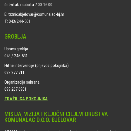
četvrtak i subota 7:00-16:00
E: trznicabjelovar@komunalac-bj.hr
T: 043/244-561
GROBLJA
Uprava groblja
043 / 245-531
Hitne intervencije (prijevoz pokojnika)
098 377 711
Organizacija sahrana
099 267 6901
TRAŽILICA POKOJNIKA
MISIJA, VIZIJA I KLJUČNI CILJEVI DRUŠTVA
KOMUNALAC D.O.O. BJELOVAR