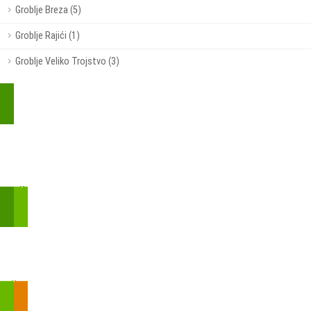
Groblje Breza (5)
Groblje Rajići (1)
Groblje Veliko Trojstvo (3)
Kupite parkirališnu kartu online!
Bmove je usluga koja uključuje mobilnu i web aplikaciju za
brzui jednostavnu on-line kupnju parkirnih karata.
Zakon o fiskalizaciji u prometu gotovinom - SMS plaćanje
Prilikom obavljene kupovine putem SMS-a trebali biste dobiti
brojtransakcije/PIN