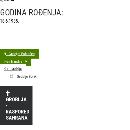
GODINA ROĐENJA:
18.6.1935.
Gabrijel Polančec
Ivan Ivandija
Groblja
Groblje Borik
GROBLJA
-
RASPORED
SAHRANA