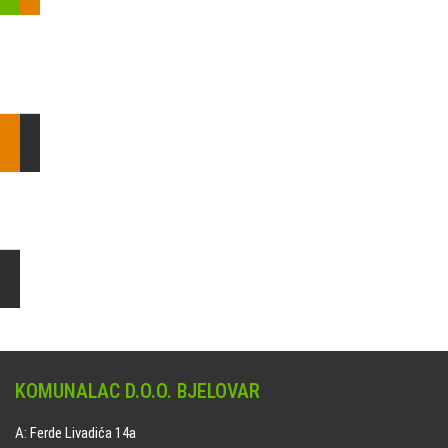
Pošaljite nam upit ili nazovite!
Odgovorit ćemo Vam u
najkraćem mogućem roku.
E: komunalac@komunalac-bj.hr
T: 043/622-100
Čišćenje i uređenje grobnih mjesta
Naručite online jedan od ponuđenih paketa. usluga je dostupna
na svim grobljima kojima upravlja Komunalac d.o.o. Bjelovar.
KOMUNALAC D.O.O. BJELOVAR
A: Ferde Livadića 14a