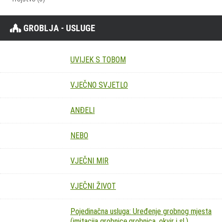
GROBLJA - USLUGE
UVIJEK S TOBOM
VJEČNO SVJETLO
ANĐELI
NEBO
VJEČNI MIR
VJEČNI ŽIVOT
Pojedinačna usluga: Uređenje grobnog mjesta
(imitacija grobnice,grobnica, okvir i sl.)