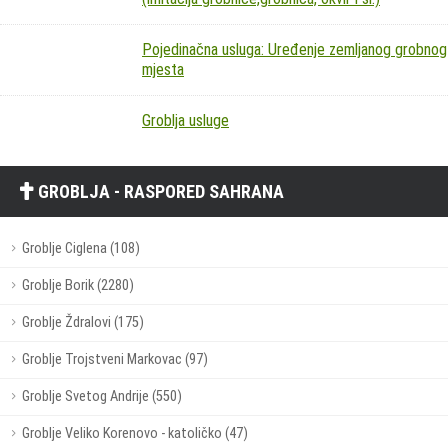
Pojedinačna usluga: Uređenje zemljanog grobnog
mjesta
Groblja usluge
GROBLJA - RASPORED SAHRANA
Groblje Ciglena (108)
Groblje Borik (2280)
Groblje Ždralovi (175)
Groblje Trojstveni Markovac (97)
Groblje Svetog Andrije (550)
Groblje Veliko Korenovo - katoličko (47)