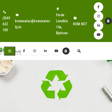
Ferde
(0)43
komunalac@komunalac-
Livadića
622
KOM.NET
bj.hr
14a,
100
Bjelovar