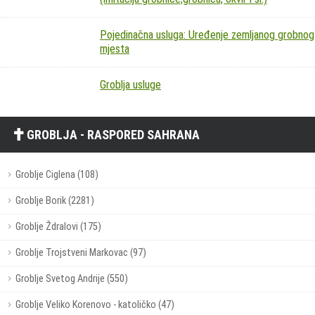
Pojedinačna usluga: Uređenje zemljanog grobnog
mjesta
Groblja usluge
GROBLJA - RASPORED SAHRANA
Groblje Ciglena (108)
Groblje Borik (2281)
Groblje Ždralovi (175)
Groblje Trojstveni Markovac (97)
Groblje Svetog Andrije (550)
Groblje Veliko Korenovo - katoličko (47)