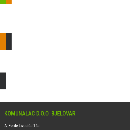
Pošaljite nam upit ili nazovite!
Odgovorit ćemo Vam u
najkraćem mogućem roku.
E: komunalac@komunalac-bj.hr
T: 043/622-100
Čišćenje i uređenje grobnih mjesta
Naručite online jedan od ponuđenih paketa. usluga je dostupna
na svim grobljima kojima upravlja Komunalac d.o.o. Bjelovar.
KOMUNALAC D.O.O. BJELOVAR
A: Ferde Livadića 14a