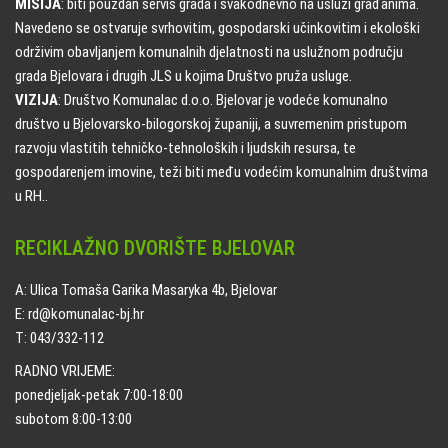
MISIJA
: biti pouzdan servis grada i svakodnevno na usluzi građanima.
Navedeno se ostvaruje svrhovitim, gospodarski učinkovitim i ekološki
održivim obavljanjem komunalnih djelatnosti na uslužnom području
grada Bjelovara i drugih JLS u kojima Društvo pruža usluge.
VIZIJA
: Društvo Komunalac d.o.o. Bjelovar je vodeće komunalno
društvo u Bjelovarsko-bilogorskoj županiji, a suvremenim pristupom
razvoju vlastitih tehničko-tehnoloških i ljudskih resursa, te
gospodarenjem imovine, teži biti među vodećim komunalnim društvima
u RH..
RECIKLAŽNO DVORIŠTE BJELOVAR
A: Ulica Tomaša Garika Masaryka 4b, Bjelovar
E: rd@komunalac-bj.hr
T: 043/332-112
RADNO VRIJEME:
ponedjeljak-petak 7:00-18:00
subotom 8:00-13:00