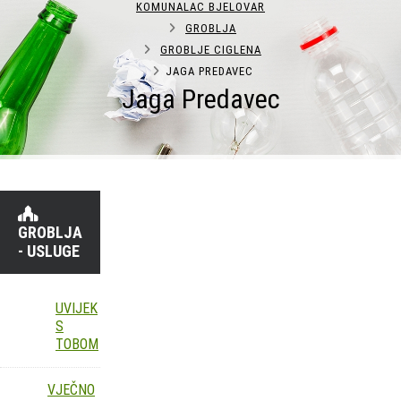
KOMUNALAC BJELOVAR
GROBLJA
GROBLJE CIGLENA
JAGA PREDAVEC
Jaga Predavec
GROBLJA
- USLUGE
UVIJEK
S
TOBOM
VJEČNO