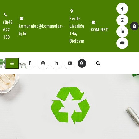
Ferde
(0)43
komunalac@komunalac-
Livadića
622
KOM.NET
bj.hr
14a,
100
Bjelovar