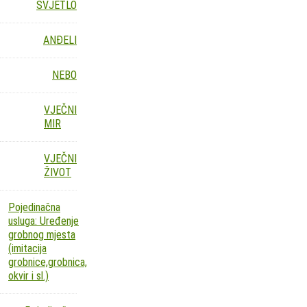
SVJETLO
ANĐELI
NEBO
VJEČNI
MIR
VJEČNI
ŽIVOT
Pojedinačna
usluga: Uređenje
grobnog mjesta
(imitacija
grobnice,grobnica,
okvir i sl.)