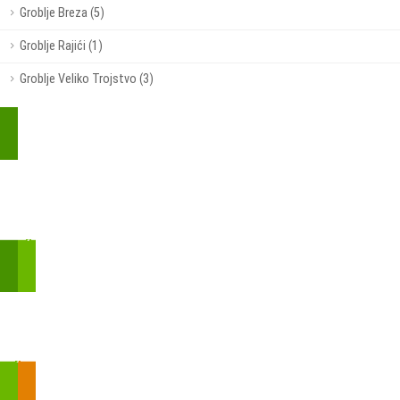
Groblje Breza (5)
Groblje Rajići (1)
Groblje Veliko Trojstvo (3)
Kupite parkirališnu kartu online!
Bmove je usluga koja uključuje mobilnu i web aplikaciju za
brzui jednostavnu on-line kupnju parkirnih karata.
Zakon o fiskalizaciji u prometu gotovinom - SMS plaćanje
Prilikom obavljene kupovine putem SMS-a trebali biste dobiti
brojtransakcije/PIN