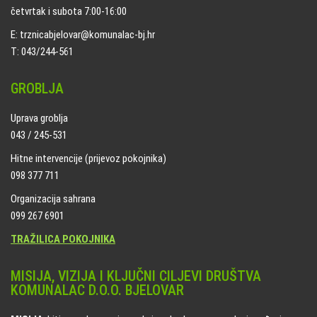
četvrtak i subota 7:00-16:00
E: trznicabjelovar@komunalac-bj.hr
T: 043/244-561
GROBLJA
Uprava groblja
043 / 245-531
Hitne intervencije (prijevoz pokojnika)
098 377 711
Organizacija sahrana
099 267 6901
TRAŽILICA POKOJNIKA
MISIJA, VIZIJA I KLJUČNI CILJEVI DRUŠTVA
KOMUNALAC D.O.O. BJELOVAR