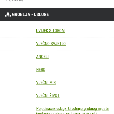
GROBLJA - USLUGE
UVIJEK S TOBOM
VJEČNO SVJETLO
ANĐELI
NEBO
VJEČNI MIR
VJEČNI ŽIVOT
Pojedinačna usluga: Uređenje grobnog mjesta
(imitacija grobnice,grobnica, okvir i sl.)