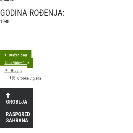
GODINA ROĐENJA:
1948
Dražen Žagi
Albin Vidović
Groblja
Groblje Ciglena
GROBLJA
-
RASPORED
SAHRANA