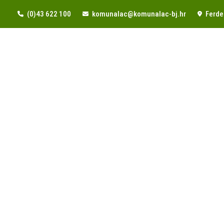
(0)43 622 100
komunalac@komunalac-bj.hr
Ferde 