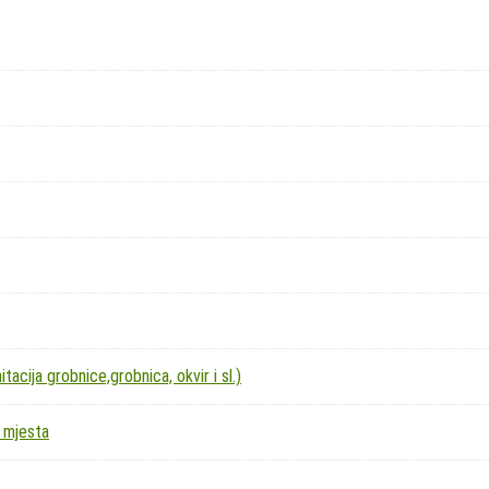
acija grobnice,grobnica, okvir i sl.)
 mjesta