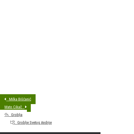
DATUM SAHRANE:
17.03.2016 14:00
MJESTO PREBIVALIŠTA:
Bjelovar
GODINA ROĐENJA:
19.02.1943.
Milka Bišćanić
Mato Cikač
Groblja
Groblje Svetog Andrije