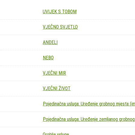
UVIJEK S TOBOM
VJEČNO SVJETLO
ANĐELI
NEBO
VJEČNI MIR
VJEČNI ŽIVOT
Pojedinačna usluga: Uređenje grobnog mjesta (imit
Pojedinačna usluga: Uređenje zemljanog grobnog
Groblja usluge