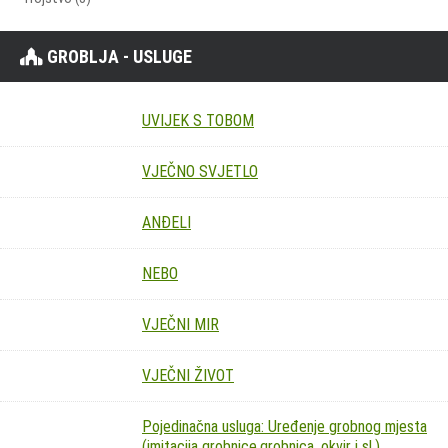
GROBLJA - USLUGE
UVIJEK S TOBOM
VJEČNO SVJETLO
ANĐELI
NEBO
VJEČNI MIR
VJEČNI ŽIVOT
Pojedinačna usluga: Uređenje grobnog mjesta
(imitacija grobnice,grobnica, okvir i sl.)