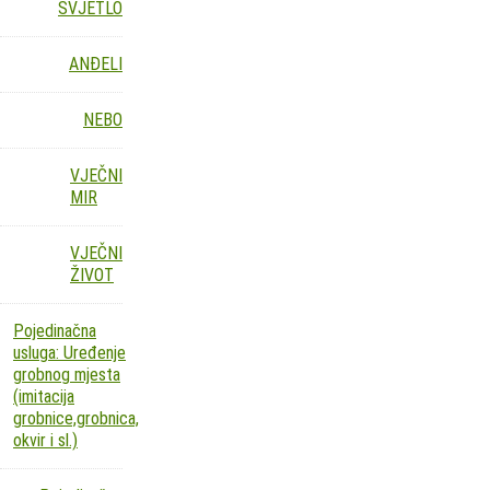
SVJETLO
ANĐELI
NEBO
VJEČNI
MIR
VJEČNI
ŽIVOT
Pojedinačna
usluga: Uređenje
grobnog mjesta
(imitacija
grobnice,grobnica,
okvir i sl.)