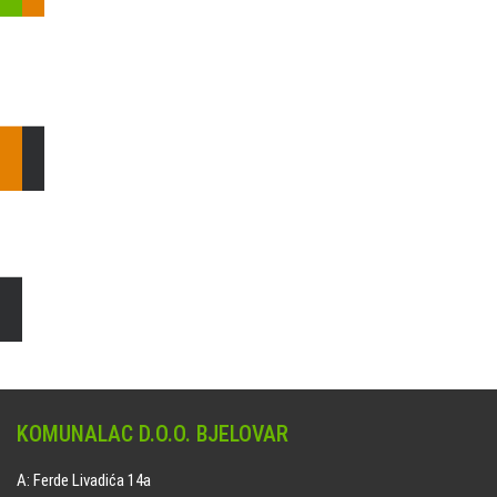
Pošaljite nam upit ili nazovite!
Odgovorit ćemo Vam u
najkraćem mogućem roku.
E: komunalac@komunalac-bj.hr
T: 043/622-100
Čišćenje i uređenje grobnih mjesta
Naručite online jedan od ponuđenih paketa. usluga je dostupna
na svim grobljima kojima upravlja Komunalac d.o.o. Bjelovar.
KOMUNALAC D.O.O. BJELOVAR
A: Ferde Livadića 14a