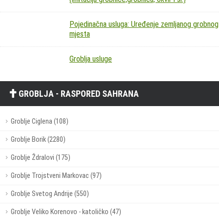
Pojedinačna usluga: Uređenje zemljanog grobnog
mjesta
Groblja usluge
GROBLJA - RASPORED SAHRANA
Groblje Ciglena (108)
Groblje Borik (2280)
Groblje Ždralovi (175)
Groblje Trojstveni Markovac (97)
Groblje Svetog Andrije (550)
Groblje Veliko Korenovo - katoličko (47)