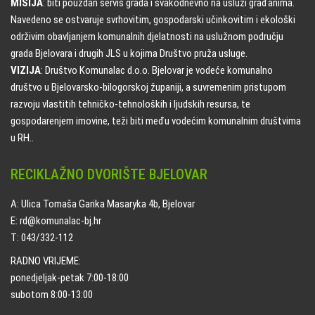
MISIJA
: biti pouzdan servis grada i svakodnevno na usluzi građanima.
Navedeno se ostvaruje svrhovitim, gospodarski učinkovitim i ekološki
održivim obavljanjem komunalnih djelatnosti na uslužnom području
grada Bjelovara i drugih JLS u kojima Društvo pruža usluge.
VIZIJA
: Društvo Komunalac d.o.o. Bjelovar je vodeće komunalno
društvo u Bjelovarsko-bilogorskoj županiji, a suvremenim pristupom
razvoju vlastitih tehničko-tehnoloških i ljudskih resursa, te
gospodarenjem imovine, teži biti među vodećim komunalnim društvima
u RH..
RECIKLAŽNO DVORIŠTE BJELOVAR
A: Ulica Tomaša Garika Masaryka 4b, Bjelovar
E: rd@komunalac-bj.hr
T: 043/332-112
RADNO VRIJEME:
ponedjeljak-petak 7:00-18:00
subotom 8:00-13:00