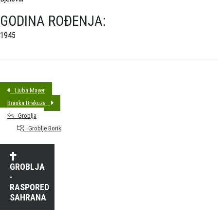
GODINA ROĐENJA:
1945
Ljuba Mayer
Branka Brakuza
Groblja
Groblje Borik
GROBLJA
-
RASPORED
SAHRANA