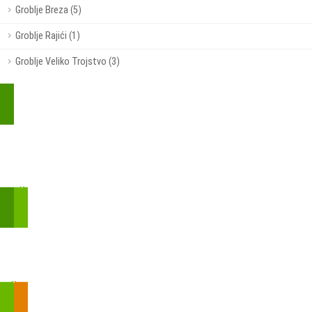
Groblje Breza (5)
Groblje Rajići (1)
Groblje Veliko Trojstvo (3)
Kupite parkirališnu kartu online!
Bmove je usluga koja uključuje mobilnu i web aplikaciju za
brzui jednostavnu on-line kupnju parkirnih karata.
Zakon o fiskalizaciji u prometu gotovinom - SMS plaćanje
Prilikom obavljene kupovine putem SMS-a trebali biste dobiti
brojtransakcije/PIN