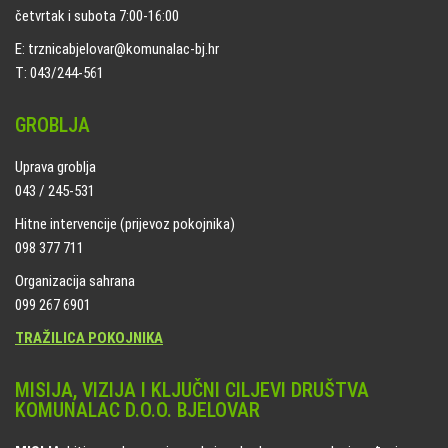
četvrtak i subota 7:00-16:00
E: trznicabjelovar@komunalac-bj.hr
T: 043/244-561
GROBLJA
Uprava groblja
043 / 245-531
Hitne intervencije (prijevoz pokojnika)
098 377 711
Organizacija sahrana
099 267 6901
TRAŽILICA POKOJNIKA
MISIJA, VIZIJA I KLJUČNI CILJEVI DRUŠTVA
KOMUNALAC D.O.O. BJELOVAR