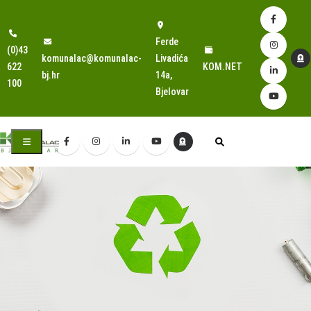
Ferde
(0)43
komunalac@komunalac-
Livadića
622
KOM.NET
bj.hr
14a,
100
Bjelovar