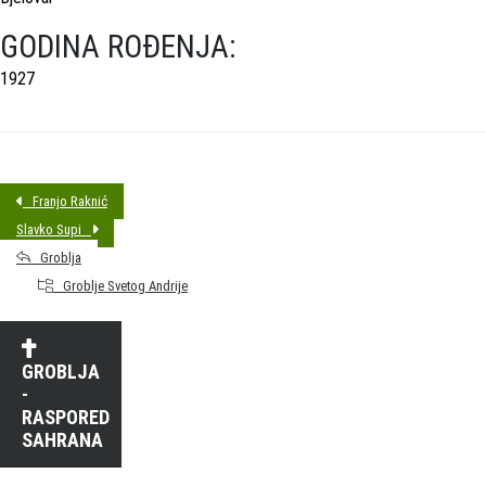
GODINA ROĐENJA:
1927
Franjo Raknić
Slavko Supi
Groblja
Groblje Svetog Andrije
GROBLJA
-
RASPORED
SAHRANA