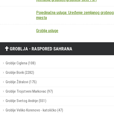
Pojedinačna usluga: Uređenje zemljanog grobnog
mjesta
Groblja usluge
GROBLJA - RASPORED SAHRANA
Groblje Ciglena (108)
Groblje Borik (2282)
Groblje Ždralovi (175)
Groblje Trojstveni Markovac (97)
Groblje Svetog Andrije (551)
Groblje Veliko Korenovo - katoličko (47)