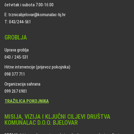
četvrtak i subota 7:00-16:00
E: trznicabjelovar@komunalac-bj.hr
T: 043/244-561
GROBLJA
Uprava groblja
043 / 245-531
Hitne intervencije (prijevoz pokojnika)
098 377 711
Organizacija sahrana
099 267 6901
TRAŽILICA POKOJNIKA
MISIJA, VIZIJA I KLJUČNI CILJEVI DRUŠTVA
KOMUNALAC D.O.O. BJELOVAR