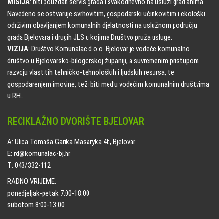
MISIJA
: biti pouzdan servis grada i svakodnevno na usluzi građanima.
Navedeno se ostvaruje svrhovitim, gospodarski učinkovitim i ekološki
održivim obavljanjem komunalnih djelatnosti na uslužnom području
grada Bjelovara i drugih JLS u kojima Društvo pruža usluge.
VIZIJA
: Društvo Komunalac d.o.o. Bjelovar je vodeće komunalno
društvo u Bjelovarsko-bilogorskoj županiji, a suvremenim pristupom
razvoju vlastitih tehničko-tehnoloških i ljudskih resursa, te
gospodarenjem imovine, teži biti među vodećim komunalnim društvima
u RH..
RECIKLAŽNO DVORIŠTE BJELOVAR
A: Ulica Tomaša Garika Masaryka 4b, Bjelovar
E: rd@komunalac-bj.hr
T: 043/332-112
RADNO VRIJEME:
ponedjeljak-petak 7:00-18:00
subotom 8:00-13:00