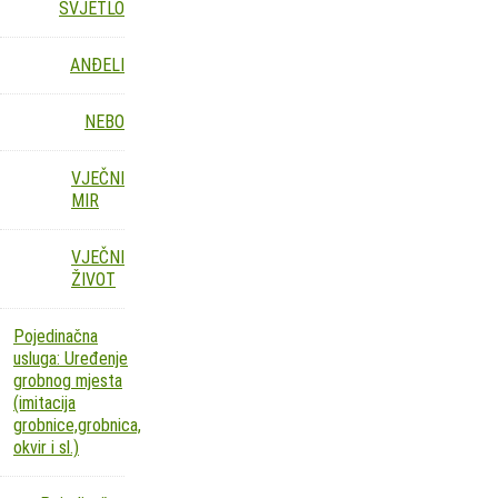
SVJETLO
ANĐELI
NEBO
VJEČNI
MIR
VJEČNI
ŽIVOT
Pojedinačna
usluga: Uređenje
grobnog mjesta
(imitacija
grobnice,grobnica,
okvir i sl.)