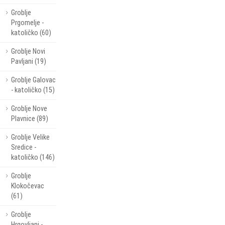
Groblje
Prgomelje -
katoličko (60)
Groblje Novi
Pavljani (19)
Groblje Galovac
- katoličko (15)
Groblje Nove
Plavnice (89)
Groblje Velike
Sredice -
katoličko (146)
Groblje
Klokočevac
(61)
Groblje
Hrgovljani -