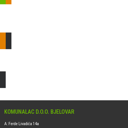
Pošaljite nam upit ili nazovite!
Odgovorit ćemo Vam u
najkraćem mogućem roku.
E: komunalac@komunalac-bj.hr
T: 043/622-100
Čišćenje i uređenje grobnih mjesta
Naručite online jedan od ponuđenih paketa. usluga je dostupna
na svim grobljima kojima upravlja Komunalac d.o.o. Bjelovar.
KOMUNALAC D.O.O. BJELOVAR
A: Ferde Livadića 14a