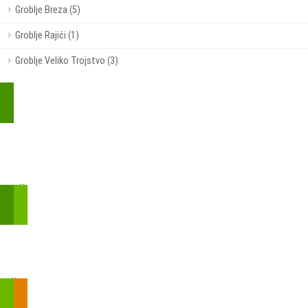
Groblje Breza (5)
Groblje Rajići (1)
Groblje Veliko Trojstvo (3)
Kupite parkirališnu kartu online!
Bmove je usluga koja uključuje mobilnu i web aplikaciju za
brzui jednostavnu on-line kupnju parkirnih karata.
Zakon o fiskalizaciji u prometu gotovinom - SMS plaćanje
Prilikom obavljene kupovine putem SMS-a trebali biste dobiti
brojtransakcije/PIN