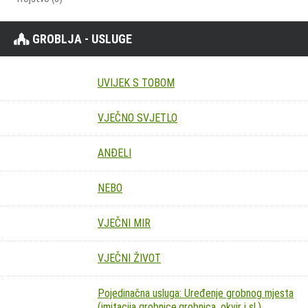
GROBLJA - USLUGE
UVIJEK S TOBOM
VJEČNO SVJETLO
ANĐELI
NEBO
VJEČNI MIR
VJEČNI ŽIVOT
Pojedinačna usluga: Uređenje grobnog mjesta
(imitacija grobnice,grobnica, okvir i sl.)