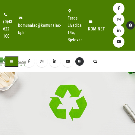
Ferde
(0)43
komunalac@komunalac-
Livadića
622
KOM.NET
bj.hr
14a,
100
Bjelovar