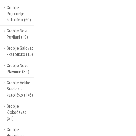
Groblje
Prgomelje -
katoličko (60)
Groblje Novi
Pavljani (19)
Groblje Galovac
- katoličko (15)
Groblje Nove
Plavnice (89)
Groblje Velike
Sredice -
katoličko (146)
Groblje
Klokočevac
(61)
Groblje
Hrgovljani -