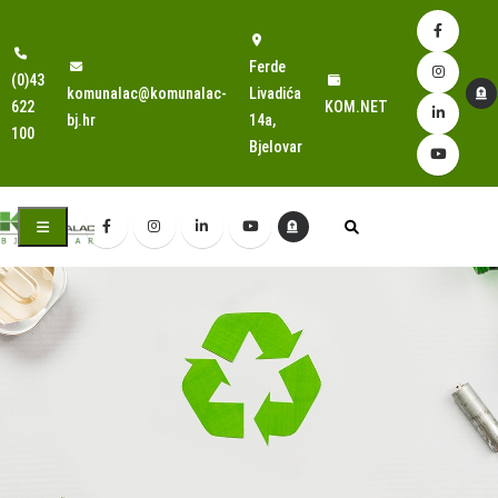
Ferde
(0)43
komunalac@komunalac-
Livadića
622
KOM.NET
bj.hr
14a,
100
Bjelovar