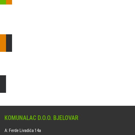
Pošaljite nam upit ili nazovite!
Odgovorit ćemo Vam u
najkraćem mogućem roku.
E: komunalac@komunalac-bj.hr
T: 043/622-100
Čišćenje i uređenje grobnih mjesta
Naručite online jedan od ponuđenih paketa. usluga je dostupna
na svim grobljima kojima upravlja Komunalac d.o.o. Bjelovar.
KOMUNALAC D.O.O. BJELOVAR
A: Ferde Livadića 14a