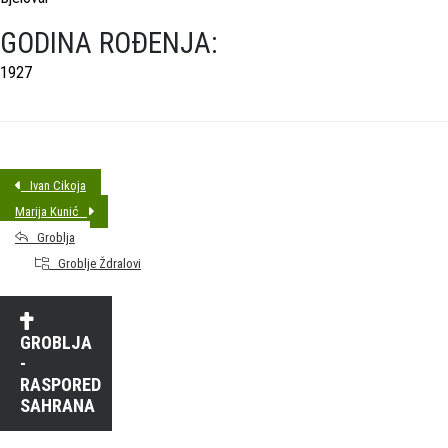
GODINA ROĐENJA:
1927
Ivan Cikoja
Marija Kunić
Groblja
Groblje Ždralovi
GROBLJA
-
RASPORED
SAHRANA