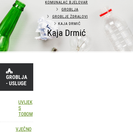
KOMUNALAC BJELOVAR
GROBLJA
GROBLJE ŽDRALOVI
KAJA DRMIĆ
Kaja Drmić
GROBLJA
- USLUGE
UVIJEK
S
TOBOM
VJEČNO