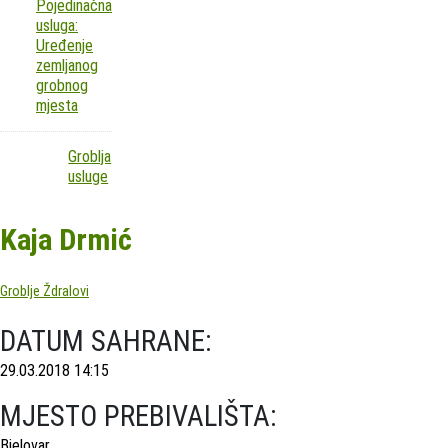
Pojedinačna
usluga:
Uređenje
zemljanog
grobnog
mjesta
Groblja
usluge
Kaja Drmić
Groblje Ždralovi
DATUM SAHRANE:
29.03.2018 14:15
MJESTO PREBIVALIŠTA:
Bjelovar