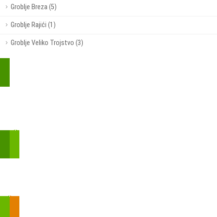
Groblje Breza (5)
Groblje Rajići (1)
Groblje Veliko Trojstvo (3)
Kupite parkirališnu kartu online!
Bmove je usluga koja uključuje mobilnu i web aplikaciju za
brzui jednostavnu on-line kupnju parkirnih karata.
Zakon o fiskalizaciji u prometu gotovinom - SMS plaćanje
Prilikom obavljene kupovine putem SMS-a trebali biste dobiti
brojtransakcije/PIN