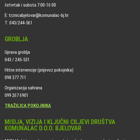
četvrtak i subota 7:00-16:00
E: trznicabjelovar@komunalac-bj.hr
T: 043/244-561
GROBLJA
Uprava groblja
043 / 245-531
Hitne intervencije (prijevoz pokojnika)
098 377 711
Organizacija sahrana
099 267 6901
TRAŽILICA POKOJNIKA
MISIJA, VIZIJA I KLJUČNI CILJEVI DRUŠTVA
KOMUNALAC D.O.O. BJELOVAR