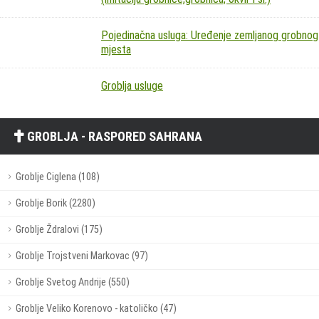
Pojedinačna usluga: Uređenje zemljanog grobnog
mjesta
Groblja usluge
GROBLJA - RASPORED SAHRANA
Groblje Ciglena (108)
Groblje Borik (2280)
Groblje Ždralovi (175)
Groblje Trojstveni Markovac (97)
Groblje Svetog Andrije (550)
Groblje Veliko Korenovo - katoličko (47)