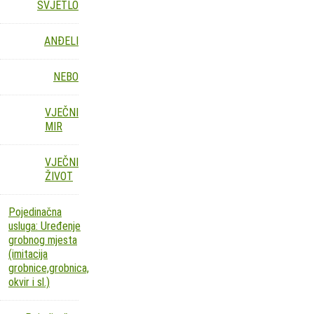
SVJETLO
ANĐELI
NEBO
VJEČNI
MIR
VJEČNI
ŽIVOT
Pojedinačna
usluga: Uređenje
grobnog mjesta
(imitacija
grobnice,grobnica,
okvir i sl.)