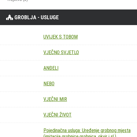
GROBLJA - USLUGE
UVIJEK S TOBOM
VJEČNO SVJETLO
ANĐELI
NEBO
VJEČNI MIR
VJEČNI ŽIVOT
Pojedinačna usluga: Uređenje grobnog mjesta
(imitacija grobnice,grobnica, okvir i sl.)