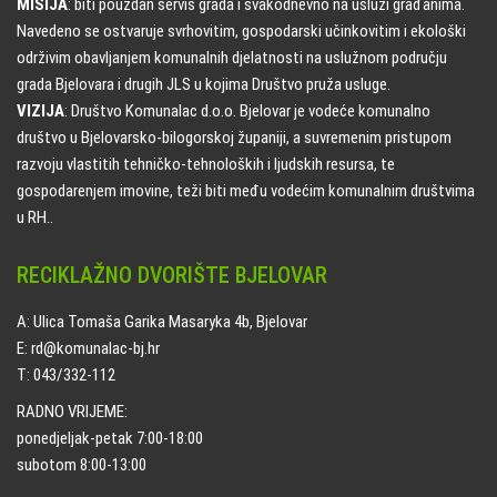
MISIJA
: biti pouzdan servis grada i svakodnevno na usluzi građanima.
Navedeno se ostvaruje svrhovitim, gospodarski učinkovitim i ekološki
održivim obavljanjem komunalnih djelatnosti na uslužnom području
grada Bjelovara i drugih JLS u kojima Društvo pruža usluge.
VIZIJA
: Društvo Komunalac d.o.o. Bjelovar je vodeće komunalno
društvo u Bjelovarsko-bilogorskoj županiji, a suvremenim pristupom
razvoju vlastitih tehničko-tehnoloških i ljudskih resursa, te
gospodarenjem imovine, teži biti među vodećim komunalnim društvima
u RH..
RECIKLAŽNO DVORIŠTE BJELOVAR
A: Ulica Tomaša Garika Masaryka 4b, Bjelovar
E: rd@komunalac-bj.hr
T: 043/332-112
RADNO VRIJEME:
ponedjeljak-petak 7:00-18:00
subotom 8:00-13:00