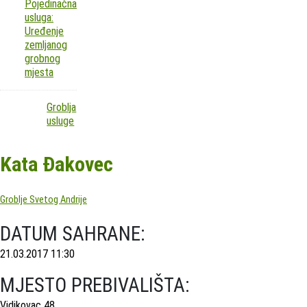
Pojedinačna
usluga:
Uređenje
zemljanog
grobnog
mjesta
Groblja
usluge
Kata Đakovec
Groblje Svetog Andrije
DATUM SAHRANE:
21.03.2017 11:30
MJESTO PREBIVALIŠTA:
Vidikovac 48