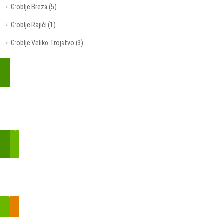
Groblje Breza (5)
Groblje Rajići (1)
Groblje Veliko Trojstvo (3)
Kupite parkirališnu kartu online!
Bmove je usluga koja uključuje mobilnu i web aplikaciju za
brzui jednostavnu on-line kupnju parkirnih karata.
Zakon o fiskalizaciji u prometu gotovinom - SMS plaćanje
Prilikom obavljene kupovine putem SMS-a trebali biste dobiti
brojtransakcije/PIN