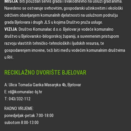
MISIJA
: biti pouzdan servis grada i svakodnevno na usluzi građanima.
Navedeno se ostvaruje svrhovitim, gospodarski učinkovitim i ekološki
održivim obavljanjem komunalnih djelatnosti na uslužnom području
grada Bjelovara i drugih JLS u kojima Društvo pruža usluge.
VIZIJA
: Društvo Komunalac d.o.o. Bjelovar je vodeće komunalno
društvo u Bjelovarsko-bilogorskoj županiji, a suvremenim pristupom
razvoju vlastitih tehničko-tehnoloških i ljudskih resursa, te
gospodarenjem imovine, teži biti među vodećim komunalnim društvima
u RH..
RECIKLAŽNO DVORIŠTE BJELOVAR
A: Ulica Tomaša Garika Masaryka 4b, Bjelovar
E: rd@komunalac-bj.hr
T: 043/332-112
RADNO VRIJEME:
ponedjeljak-petak 7:00-18:00
subotom 8:00-13:00