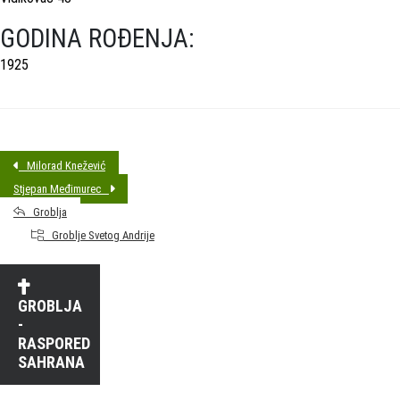
GODINA ROĐENJA:
1925
Milorad Knežević
Stjepan Međimurec
Groblja
Groblje Svetog Andrije
GROBLJA
-
RASPORED
SAHRANA