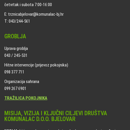
četvrtak i subota 7:00-16:00
E: trznicabjelovar@komunalac-bj.hr
T: 043/244-561
GROBLJA
Uprava groblja
043 / 245-531
Hitne intervencije (prijevoz pokojnika)
098 377 711
Organizacija sahrana
099 267 6901
TRAŽILICA POKOJNIKA
MISIJA, VIZIJA I KLJUČNI CILJEVI DRUŠTVA
KOMUNALAC D.O.O. BJELOVAR