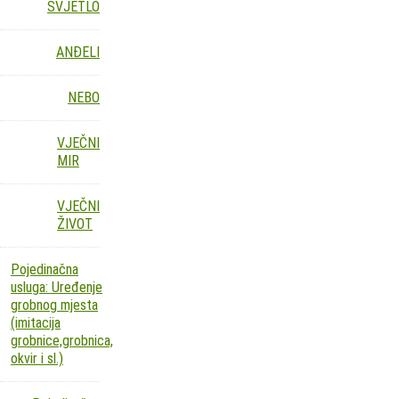
SVJETLO
ANĐELI
NEBO
VJEČNI
MIR
VJEČNI
ŽIVOT
Pojedinačna
usluga: Uređenje
grobnog mjesta
(imitacija
grobnice,grobnica,
okvir i sl.)