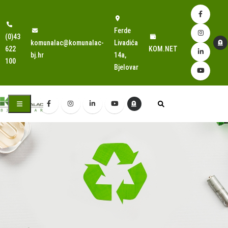
Ferde
(0)43
komunalac@komunalac-
Livadića
622
KOM.NET
bj.hr
14a,
100
Bjelovar