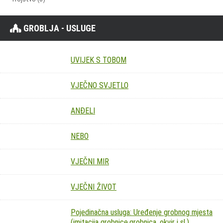
GROBLJA - USLUGE
UVIJEK S TOBOM
VJEČNO SVJETLO
ANĐELI
NEBO
VJEČNI MIR
VJEČNI ŽIVOT
Pojedinačna usluga: Uređenje grobnog mjesta
(imitacija grobnice,grobnica, okvir i sl.)