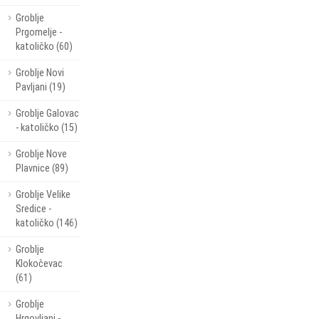
Groblje
Prgomelje -
katoličko (60)
Groblje Novi
Pavljani (19)
Groblje Galovac
- katoličko (15)
Groblje Nove
Plavnice (89)
Groblje Velike
Sredice -
katoličko (146)
Groblje
Klokočevac
(61)
Groblje
Hrgovljani -