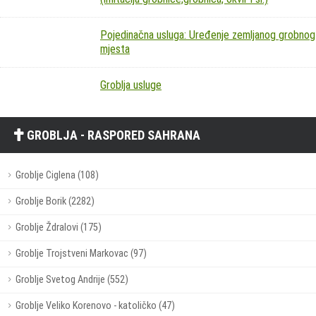
Pojedinačna usluga: Uređenje zemljanog grobnog
mjesta
Groblja usluge
GROBLJA - RASPORED SAHRANA
Groblje Ciglena (108)
Groblje Borik (2282)
Groblje Ždralovi (175)
Groblje Trojstveni Markovac (97)
Groblje Svetog Andrije (552)
Groblje Veliko Korenovo - katoličko (47)