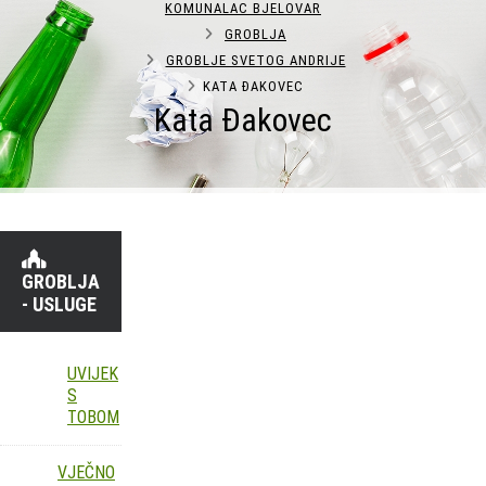
KOMUNALAC BJELOVAR
GROBLJA
GROBLJE SVETOG ANDRIJE
KATA ĐAKOVEC
Kata Đakovec
GROBLJA
- USLUGE
UVIJEK
S
TOBOM
VJEČNO