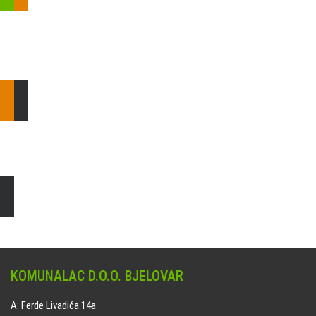
Pošaljite nam upit ili nazovite!
Odgovorit ćemo Vam u
najkraćem mogućem roku.
E: komunalac@komunalac-bj.hr
T: 043/622-100
Čišćenje i uređenje grobnih mjesta
Naručite online jedan od ponuđenih paketa. usluga je dostupna
na svim grobljima kojima upravlja Komunalac d.o.o. Bjelovar.
KOMUNALAC D.O.O. BJELOVAR
A: Ferde Livadića 14a