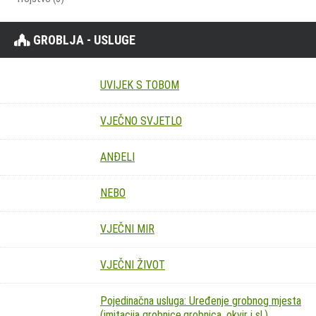
GROBLJA - USLUGE
UVIJEK S TOBOM
VJEČNO SVJETLO
ANĐELI
NEBO
VJEČNI MIR
VJEČNI ŽIVOT
Pojedinačna usluga: Uređenje grobnog mjesta
(imitacija grobnice,grobnica, okvir i sl.)