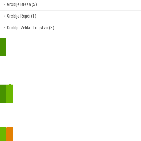
Groblje Breza (5)
Groblje Rajići (1)
Groblje Veliko Trojstvo (3)
Kupite parkirališnu kartu online!
Bmove je usluga koja uključuje mobilnu i web aplikaciju za
brzui jednostavnu on-line kupnju parkirnih karata.
Zakon o fiskalizaciji u prometu gotovinom - SMS plaćanje
Prilikom obavljene kupovine putem SMS-a trebali biste dobiti
brojtransakcije/PIN