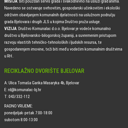
MISIJA
: biti pouzdan servis grada i svakodnevno na usluzi građanima.
Navedeno se ostvaruje svrhovitim, gospodarski učinkovitim i ekološki
održivim obavljanjem komunalnih djelatnosti na uslužnom području
grada Bjelovara i drugih JLS u kojima Društvo pruža usluge.
VIZIJA
: Društvo Komunalac d.o.o. Bjelovar je vodeće komunalno
društvo u Bjelovarsko-bilogorskoj županiji, a suvremenim pristupom
razvoju vlastitih tehničko-tehnoloških i ljudskih resursa, te
gospodarenjem imovine, teži biti među vodećim komunalnim društvima
u RH..
RECIKLAŽNO DVORIŠTE BJELOVAR
A: Ulica Tomaša Garika Masaryka 4b, Bjelovar
E: rd@komunalac-bj.hr
T: 043/332-112
RADNO VRIJEME:
ponedjeljak-petak 7:00-18:00
subotom 8:00-13:00