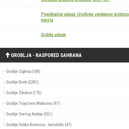
Pojedinačna usluga: Uređenje zemljanog grobnog
mjesta
Groblja usluge
GROBLJA - RASPORED SAHRANA
Groblje Ciglena (108)
Groblje Borik (2281)
Groblje Ždralovi (175)
Groblje Trojstveni Markovac (97)
Groblje Svetog Andrije (551)
Groblje Veliko Korenovo - katoličko (47)