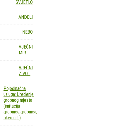
SVJETLO
ANĐELI
NEBO
VJEČNI
MIR
VJEČNI
ŽIVOT
Pojedinačna
usluga: Uređenje
grobnog mjesta
(imitacija
grobnice,grobnica,
okvir i sl.)