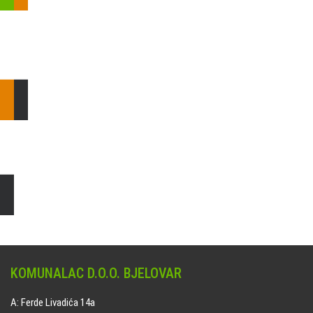
Pošaljite nam upit ili nazovite!
Odgovorit ćemo Vam u
najkraćem mogućem roku.
E: komunalac@komunalac-bj.hr
T: 043/622-100
Čišćenje i uređenje grobnih mjesta
Naručite online jedan od ponuđenih paketa. usluga je dostupna
na svim grobljima kojima upravlja Komunalac d.o.o. Bjelovar.
KOMUNALAC D.O.O. BJELOVAR
A: Ferde Livadića 14a