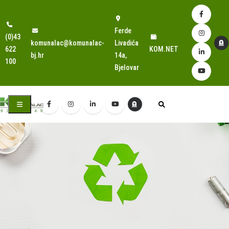
Ferde
(0)43
komunalac@komunalac-
Livadića
622
KOM.NET
bj.hr
14a,
100
Bjelovar