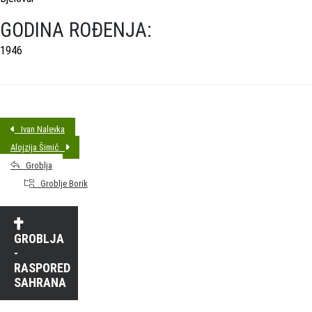
GODINA ROĐENJA:
1946
Ivan Nalevka
Alojzija Šimić
Groblja
Groblje Borik
GROBLJA
-
RASPORED
SAHRANA