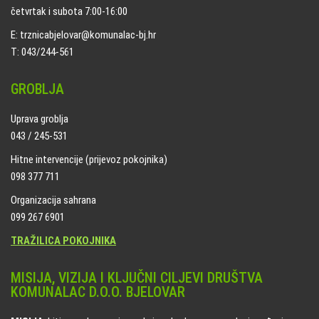
četvrtak i subota 7:00-16:00
E: trznicabjelovar@komunalac-bj.hr
T: 043/244-561
GROBLJA
Uprava groblja
043 / 245-531
Hitne intervencije (prijevoz pokojnika)
098 377 711
Organizacija sahrana
099 267 6901
TRAŽILICA POKOJNIKA
MISIJA, VIZIJA I KLJUČNI CILJEVI DRUŠTVA
KOMUNALAC D.O.O. BJELOVAR