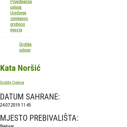
Pojedinačna
usluga:
Uređenje
zemljanog
grobnog
mjesta
Groblja
usluge
Kata Noršić
Groblje Ciglena
DATUM SAHRANE:
24.07.2019 11:45
MJESTO PREBIVALIŠTA:
Bjelovar