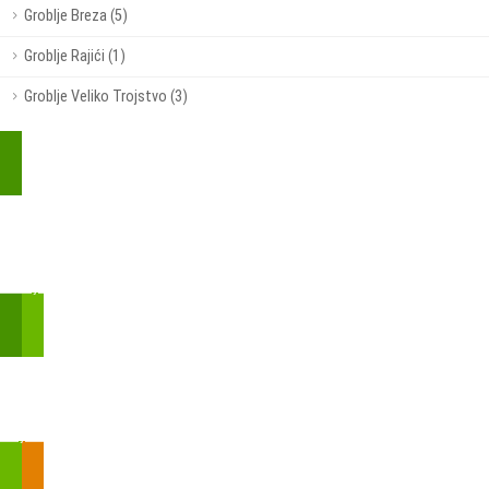
Groblje Breza (5)
Groblje Rajići (1)
Groblje Veliko Trojstvo (3)
Kupite parkirališnu kartu online!
Bmove je usluga koja uključuje mobilnu i web aplikaciju za
brzui jednostavnu on-line kupnju parkirnih karata.
Zakon o fiskalizaciji u prometu gotovinom - SMS plaćanje
Prilikom obavljene kupovine putem SMS-a trebali biste dobiti
brojtransakcije/PIN