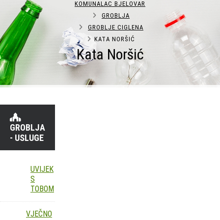
KOMUNALAC BJELOVAR
GROBLJA
GROBLJE CIGLENA
KATA NORŠIĆ
Kata Noršić
GROBLJA
- USLUGE
UVIJEK
S
TOBOM
VJEČNO