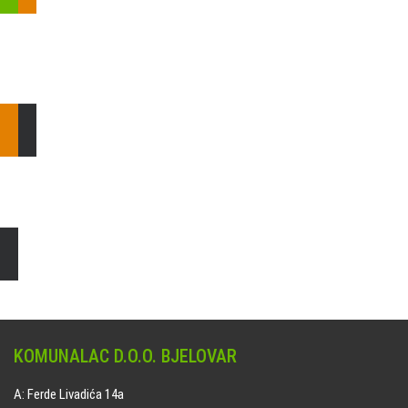
Pošaljite nam upit ili nazovite!
Odgovorit ćemo Vam u
najkraćem mogućem roku.
E: komunalac@komunalac-bj.hr
T: 043/622-100
Čišćenje i uređenje grobnih mjesta
Naručite online jedan od ponuđenih paketa. usluga je dostupna
na svim grobljima kojima upravlja Komunalac d.o.o. Bjelovar.
KOMUNALAC D.O.O. BJELOVAR
A: Ferde Livadića 14a