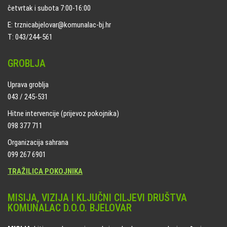
četvrtak i subota 7:00-16:00
E: trznicabjelovar@komunalac-bj.hr
T: 043/244-561
GROBLJA
Uprava groblja
043 / 245-531
Hitne intervencije (prijevoz pokojnika)
098 377 711
Organizacija sahrana
099 267 6901
TRAŽILICA POKOJNIKA
MISIJA, VIZIJA I KLJUČNI CILJEVI DRUŠTVA
KOMUNALAC D.O.O. BJELOVAR