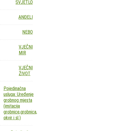
SVJETLO
ANĐELI
NEBO
VJEČNI
MIR
VJEČNI
ŽIVOT
Pojedinačna
usluga: Uređenje
grobnog mjesta
(imitacija
grobnice,grobnica,
okvir i sl.)