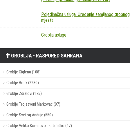
Pojedinačna usluga: Uređenje zemljanog grobnog
mjesta
Groblja usluge
GROBLJA - RASPORED SAHRANA
Groblje Ciglena (108)
Groblje Borik (2280)
Groblje Ždralovi (175)
Groblje Trojstveni Markovac (97)
Groblje Svetog Andrije (550)
Groblje Veliko Korenovo - katoličko (47)