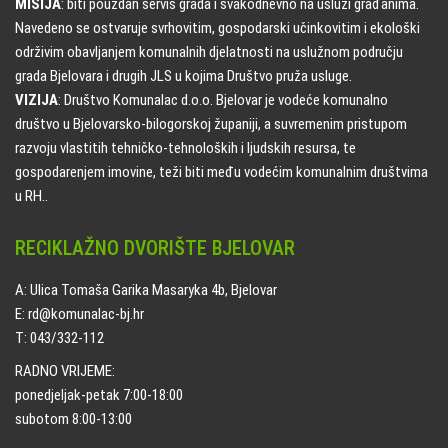
MISIJA
: biti pouzdan servis grada i svakodnevno na usluzi građanima.
Navedeno se ostvaruje svrhovitim, gospodarski učinkovitim i ekološki
održivim obavljanjem komunalnih djelatnosti na uslužnom području
grada Bjelovara i drugih JLS u kojima Društvo pruža usluge.
VIZIJA
: Društvo Komunalac d.o.o. Bjelovar je vodeće komunalno
društvo u Bjelovarsko-bilogorskoj županiji, a suvremenim pristupom
razvoju vlastitih tehničko-tehnoloških i ljudskih resursa, te
gospodarenjem imovine, teži biti među vodećim komunalnim društvima
u RH..
RECIKLAŽNO DVORIŠTE BJELOVAR
A: Ulica Tomaša Garika Masaryka 4b, Bjelovar
E: rd@komunalac-bj.hr
T: 043/332-112
RADNO VRIJEME:
ponedjeljak-petak 7:00-18:00
subotom 8:00-13:00