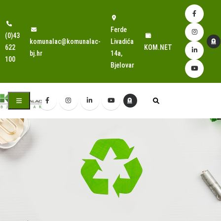
Ferde
(0)43
komunalac@komunalac-
Livadića
622
KOM.NET
bj.hr
14a,
100
Bjelovar