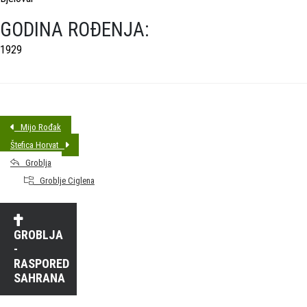
GODINA ROĐENJA:
1929
Mijo Rođak
Štefica Horvat
Groblja
Groblje Ciglena
GROBLJA
-
RASPORED
SAHRANA