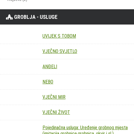
GROBLJA - USLUGE
UVIJEK S TOBOM
VJEČNO SVJETLO
ANĐELI
NEBO
VJEČNI MIR
VJEČNI ŽIVOT
Pojedinačna usluga: Uređenje grobnog mjesta
(imitacija grobnice,grobnica, okvir i sl.)