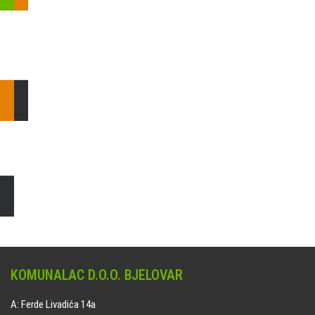
Pošaljite nam upit ili nazovite!
Odgovorit ćemo Vam u
najkraćem mogućem roku.
E: komunalac@komunalac-bj.hr
T: 043/622-100
Čišćenje i uređenje grobnih mjesta
Naručite online jedan od ponuđenih paketa. usluga je dostupna
na svim grobljima kojima upravlja Komunalac d.o.o. Bjelovar.
KOMUNALAC D.O.O. BJELOVAR
A: Ferde Livadića 14a