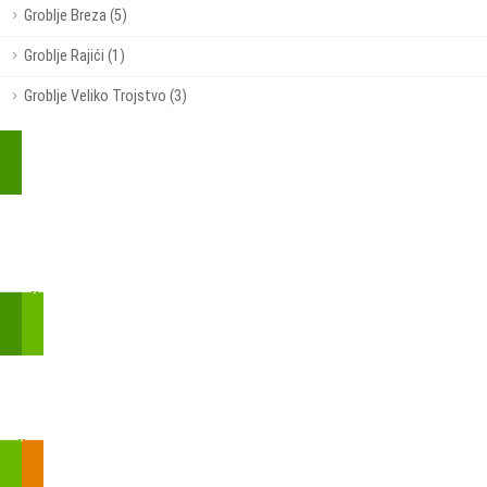
Groblje Breza (5)
Groblje Rajići (1)
Groblje Veliko Trojstvo (3)
Kupite parkirališnu kartu online!
Bmove je usluga koja uključuje mobilnu i web aplikaciju za
brzui jednostavnu on-line kupnju parkirnih karata.
Zakon o fiskalizaciji u prometu gotovinom - SMS plaćanje
Prilikom obavljene kupovine putem SMS-a trebali biste dobiti
brojtransakcije/PIN