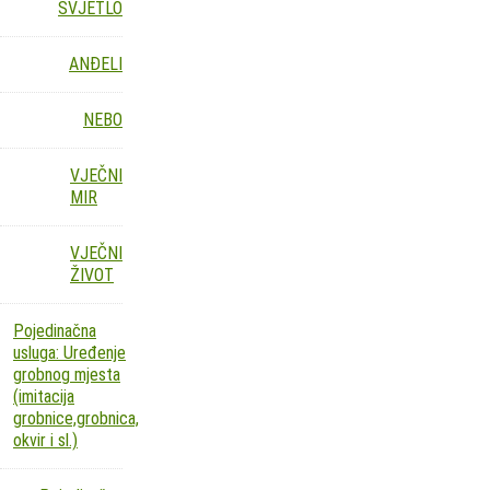
SVJETLO
ANĐELI
NEBO
VJEČNI
MIR
VJEČNI
ŽIVOT
Pojedinačna
usluga: Uređenje
grobnog mjesta
(imitacija
grobnice,grobnica,
okvir i sl.)