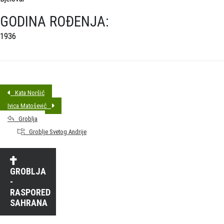
GODINA ROĐENJA:
1936
Kata Noršić
Ivica Matošević
Groblja
Groblje Svetog Andrije
GROBLJA
-
RASPORED
SAHRANA