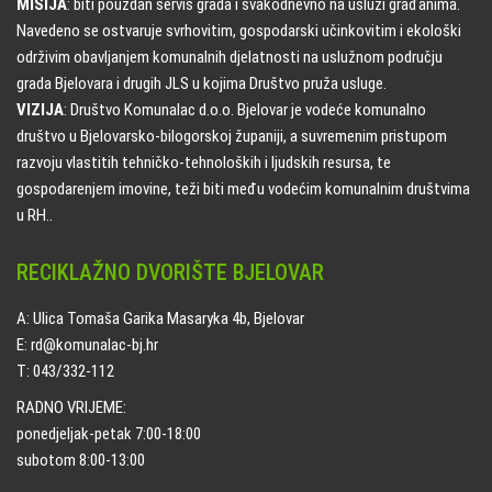
MISIJA
: biti pouzdan servis grada i svakodnevno na usluzi građanima.
Navedeno se ostvaruje svrhovitim, gospodarski učinkovitim i ekološki
održivim obavljanjem komunalnih djelatnosti na uslužnom području
grada Bjelovara i drugih JLS u kojima Društvo pruža usluge.
VIZIJA
: Društvo Komunalac d.o.o. Bjelovar je vodeće komunalno
društvo u Bjelovarsko-bilogorskoj županiji, a suvremenim pristupom
razvoju vlastitih tehničko-tehnoloških i ljudskih resursa, te
gospodarenjem imovine, teži biti među vodećim komunalnim društvima
u RH..
RECIKLAŽNO DVORIŠTE BJELOVAR
A: Ulica Tomaša Garika Masaryka 4b, Bjelovar
E: rd@komunalac-bj.hr
T: 043/332-112
RADNO VRIJEME:
ponedjeljak-petak 7:00-18:00
subotom 8:00-13:00