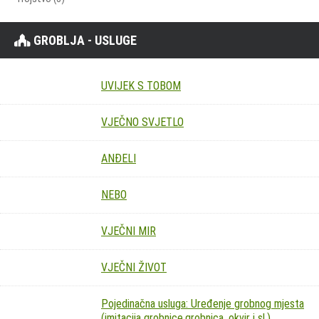
GROBLJA - USLUGE
UVIJEK S TOBOM
VJEČNO SVJETLO
ANĐELI
NEBO
VJEČNI MIR
VJEČNI ŽIVOT
Pojedinačna usluga: Uređenje grobnog mjesta
(imitacija grobnice,grobnica, okvir i sl.)