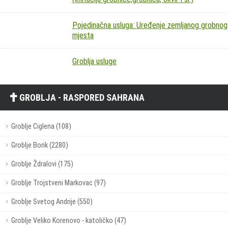
Pojedinačna usluga: Uređenje zemljanog grobnog
mjesta
Groblja usluge
GROBLJA - RASPORED SAHRANA
Groblje Ciglena (108)
Groblje Borik (2280)
Groblje Ždralovi (175)
Groblje Trojstveni Markovac (97)
Groblje Svetog Andrije (550)
Groblje Veliko Korenovo - katoličko (47)