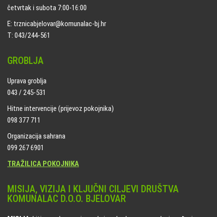
četvrtak i subota 7:00-16:00
E: trznicabjelovar@komunalac-bj.hr
T: 043/244-561
GROBLJA
Uprava groblja
043 / 245-531
Hitne intervencije (prijevoz pokojnika)
098 377 711
Organizacija sahrana
099 267 6901
TRAŽILICA POKOJNIKA
MISIJA, VIZIJA I KLJUČNI CILJEVI DRUŠTVA
KOMUNALAC D.O.O. BJELOVAR