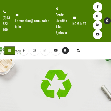
Ferde
(0)43
komunalac@komunalac-
Livadića
622
KOM.NET
bj.hr
14a,
100
Bjelovar