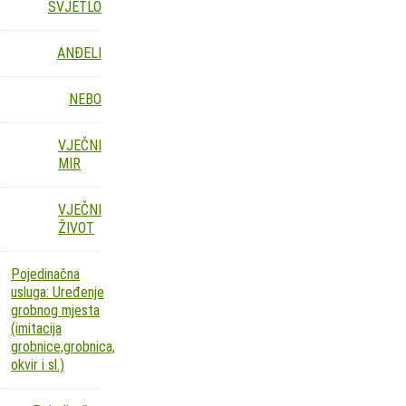
SVJETLO
ANĐELI
NEBO
VJEČNI
MIR
VJEČNI
ŽIVOT
Pojedinačna
usluga: Uređenje
grobnog mjesta
(imitacija
grobnice,grobnica,
okvir i sl.)