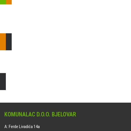
Pošaljite nam upit ili nazovite!
Odgovorit ćemo Vam u
najkraćem mogućem roku.
E: komunalac@komunalac-bj.hr
T: 043/622-100
Čišćenje i uređenje grobnih mjesta
Naručite online jedan od ponuđenih paketa. usluga je dostupna
na svim grobljima kojima upravlja Komunalac d.o.o. Bjelovar.
KOMUNALAC D.O.O. BJELOVAR
A: Ferde Livadića 14a