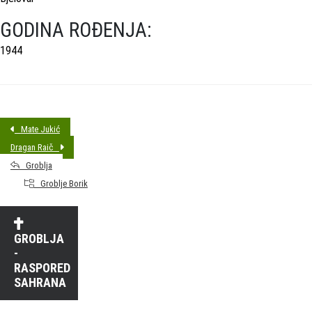
GODINA ROĐENJA:
1944
Mate Jukić
Dragan Raič
Groblja
Groblje Borik
GROBLJA
-
RASPORED
SAHRANA