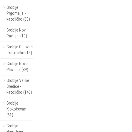
Groblje
Prgomelje -
katoličko (60)
Groblje Novi
Pavljani (19)
Groblje Galovac
- katoličko (15)
Groblje Nove
Plavnice (89)
Groblje Velike
Sredice -
katoličko (146)
Groblje
Klokočevac
(61)
Groblje
Hrgovljani -