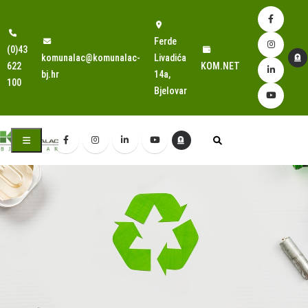
Ferde
(0)43
komunalac@komunalac-
Livadića
622
KOM.NET
bj.hr
14a,
100
Bjelovar