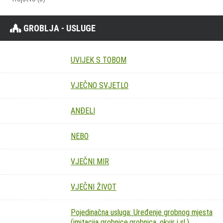
GROBLJA - USLUGE
UVIJEK S TOBOM
VJEČNO SVJETLO
ANĐELI
NEBO
VJEČNI MIR
VJEČNI ŽIVOT
Pojedinačna usluga: Uređenje grobnog mjesta
(imitacija grobnice,grobnica, okvir i sl.)