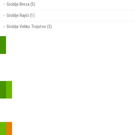
Groblje Breza (5)
Groblje Rajići (1)
Groblje Veliko Trojstvo (3)
Kupite parkirališnu kartu online!
Bmove je usluga koja uključuje mobilnu i web aplikaciju za
brzui jednostavnu on-line kupnju parkirnih karata.
Zakon o fiskalizaciji u prometu gotovinom - SMS plaćanje
Prilikom obavljene kupovine putem SMS-a trebali biste dobiti
brojtransakcije/PIN