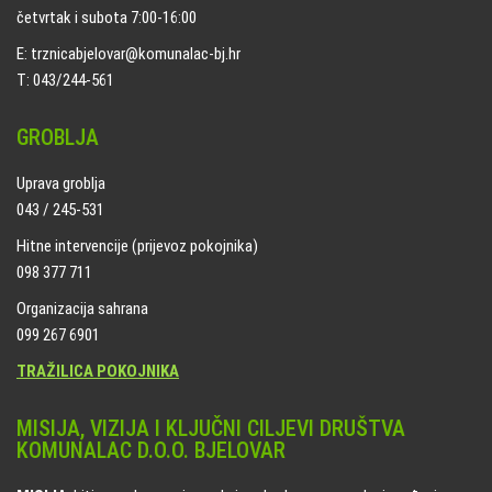
četvrtak i subota 7:00-16:00
E: trznicabjelovar@komunalac-bj.hr
T: 043/244-561
GROBLJA
Uprava groblja
043 / 245-531
Hitne intervencije (prijevoz pokojnika)
098 377 711
Organizacija sahrana
099 267 6901
TRAŽILICA POKOJNIKA
MISIJA, VIZIJA I KLJUČNI CILJEVI DRUŠTVA
KOMUNALAC D.O.O. BJELOVAR