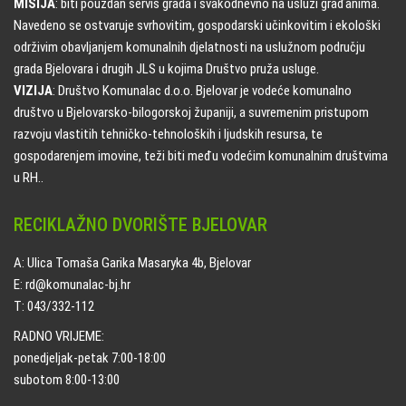
MISIJA
: biti pouzdan servis grada i svakodnevno na usluzi građanima.
Navedeno se ostvaruje svrhovitim, gospodarski učinkovitim i ekološki
održivim obavljanjem komunalnih djelatnosti na uslužnom području
grada Bjelovara i drugih JLS u kojima Društvo pruža usluge.
VIZIJA
: Društvo Komunalac d.o.o. Bjelovar je vodeće komunalno
društvo u Bjelovarsko-bilogorskoj županiji, a suvremenim pristupom
razvoju vlastitih tehničko-tehnoloških i ljudskih resursa, te
gospodarenjem imovine, teži biti među vodećim komunalnim društvima
u RH..
RECIKLAŽNO DVORIŠTE BJELOVAR
A: Ulica Tomaša Garika Masaryka 4b, Bjelovar
E: rd@komunalac-bj.hr
T: 043/332-112
RADNO VRIJEME:
ponedjeljak-petak 7:00-18:00
subotom 8:00-13:00