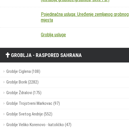
Pojedinačna usluga: Uređenje zemljanog grobnog
mjesta
Groblja usluge
GROBLJA - RASPORED SAHRANA
Groblje Ciglena (108)
Groblje Borik (2282)
Groblje Ždralovi (175)
Groblje Trojstveni Markovac (97)
Groblje Svetog Andrije (552)
Groblje Veliko Korenovo - katoličko (47)