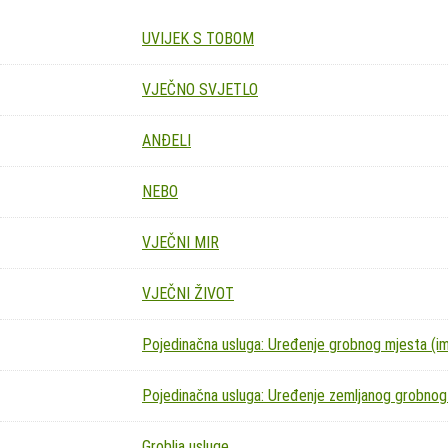
UVIJEK S TOBOM
VJEČNO SVJETLO
ANĐELI
NEBO
VJEČNI MIR
VJEČNI ŽIVOT
Pojedinačna usluga: Uređenje grobnog mjesta (imit
Pojedinačna usluga: Uređenje zemljanog grobnog
Groblja usluge