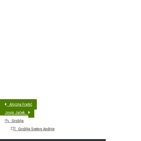
DATUM SAHRANE:
01.06.2018 14:00
MJESTO PREBIVALIŠTA:
Bjelovar
GODINA ROĐENJA:
1937
Alojzija Frajtić
Josip Jaček
Groblja
Groblje Svetog Andrije