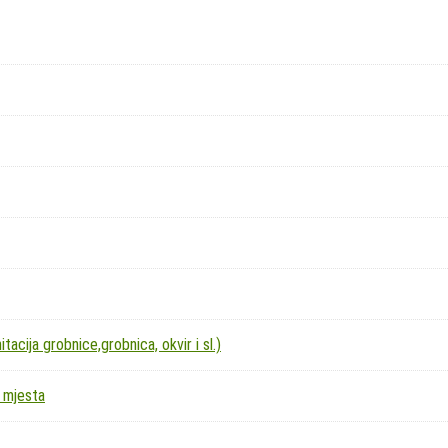
acija grobnice,grobnica, okvir i sl.)
 mjesta