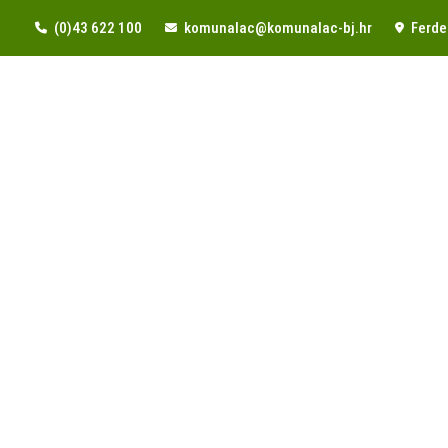
(0)43 622 100
komunalac@komunalac-bj.hr
Ferde 