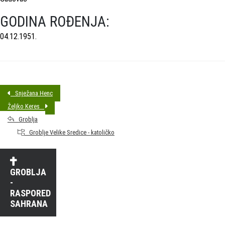
GODINA ROĐENJA:
04.12.1951.
Snježana Henc
Željko Keres
Groblja
Groblje Velike Sredice - katoličko
GROBLJA
-
RASPORED
SAHRANA