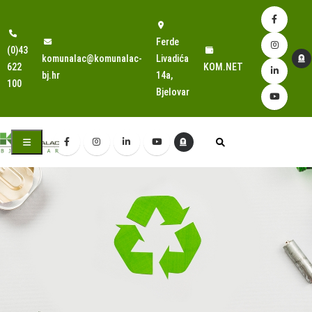
Ferde
(0)43
komunalac@komunalac-
Livadića
622
KOM.NET
bj.hr
14a,
100
Bjelovar