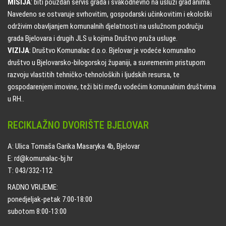
MISIJA
: biti pouzdan servis grada i svakodnevno na usluzi građanima.
Navedeno se ostvaruje svrhovitim, gospodarski učinkovitim i ekološki
održivim obavljanjem komunalnih djelatnosti na uslužnom području
grada Bjelovara i drugih JLS u kojima Društvo pruža usluge.
VIZIJA
: Društvo Komunalac d.o.o. Bjelovar je vodeće komunalno
društvo u Bjelovarsko-bilogorskoj županiji, a suvremenim pristupom
razvoju vlastitih tehničko-tehnoloških i ljudskih resursa, te
gospodarenjem imovine, teži biti među vodećim komunalnim društvima
u RH..
RECIKLAŽNO DVORIŠTE BJELOVAR
A: Ulica Tomaša Garika Masaryka 4b, Bjelovar
E: rd@komunalac-bj.hr
T: 043/332-112
RADNO VRIJEME:
ponedjeljak-petak 7:00-18:00
subotom 8:00-13:00