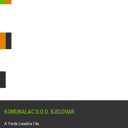
Pošaljite nam upit ili nazovite!
Odgovorit ćemo Vam u
najkraćem mogućem roku.
E: komunalac@komunalac-bj.hr
T: 043/622-100
Čišćenje i uređenje grobnih mjesta
Naručite online jedan od ponuđenih paketa. usluga je dostupna
na svim grobljima kojima upravlja Komunalac d.o.o. Bjelovar.
KOMUNALAC D.O.O. BJELOVAR
A: Ferde Livadića 14a