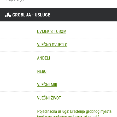
GROBLJA - USLUGE
UVIJEK S TOBOM
VJEČNO SVJETLO
ANĐELI
NEBO
VJEČNI MIR
VJEČNI ŽIVOT
Pojedinačna usluga: Uređenje grobnog mjesta
(imitacija grobnice,grobnica, okvir i sl.)