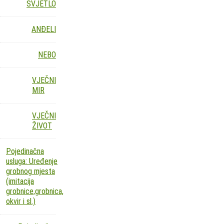
SVJETLO
ANĐELI
NEBO
VJEČNI
MIR
VJEČNI
ŽIVOT
Pojedinačna
usluga: Uređenje
grobnog mjesta
(imitacija
grobnice,grobnica,
okvir i sl.)