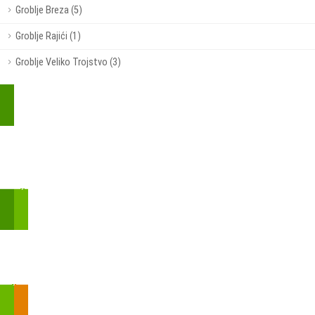
Groblje Breza (5)
Groblje Rajići (1)
Groblje Veliko Trojstvo (3)
Kupite parkirališnu kartu online!
Bmove je usluga koja uključuje mobilnu i web aplikaciju za
brzui jednostavnu on-line kupnju parkirnih karata.
Zakon o fiskalizaciji u prometu gotovinom - SMS plaćanje
Prilikom obavljene kupovine putem SMS-a trebali biste dobiti
brojtransakcije/PIN