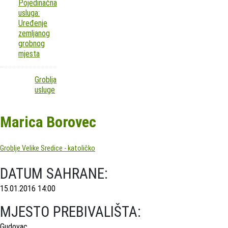
Pojedinačna
usluga:
Uređenje
zemljanog
grobnog
mjesta
Groblja
usluge
Marica Borovec
Groblje Velike Sredice - katoličko
DATUM SAHRANE:
15.01.2016 14:00
MJESTO PREBIVALIŠTA:
Gudovac