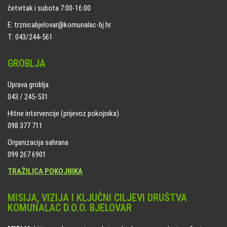
četvrtak i subota 7:00-16:00
E: trznicabjelovar@komunalac-bj.hr
T: 043/244-561
GROBLJA
Uprava groblja
043 / 245-531
Hitne intervencije (prijevoz pokojnika)
098 377 711
Organizacija sahrana
099 267 6901
TRAŽILICA POKOJNIKA
MISIJA, VIZIJA I KLJUČNI CILJEVI DRUŠTVA
KOMUNALAC D.O.O. BJELOVAR