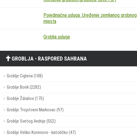
Pojedinačna usluga: Uređenje zemljanog grobnog
mjesta
Groblja usluge
GROBLJA - RASPORED SAHRANA
Groblje Ciglena (108)
Groblje Borik (2282)
Groblje Ždralovi (175)
Groblje Trojstveni Markovac (97)
Groblje Svetog Andrije (552)
Groblje Veliko Korenovo - katoličko (47)