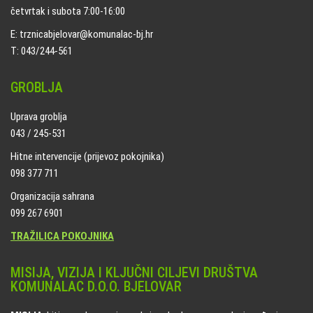
četvrtak i subota 7:00-16:00
E: trznicabjelovar@komunalac-bj.hr
T: 043/244-561
GROBLJA
Uprava groblja
043 / 245-531
Hitne intervencije (prijevoz pokojnika)
098 377 711
Organizacija sahrana
099 267 6901
TRAŽILICA POKOJNIKA
MISIJA, VIZIJA I KLJUČNI CILJEVI DRUŠTVA
KOMUNALAC D.O.O. BJELOVAR