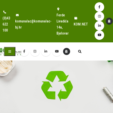
Ferde
(0)43
komunalac@komunalac-
Livadića
622
KOM.NET
bj.hr
14a,
100
Bjelovar