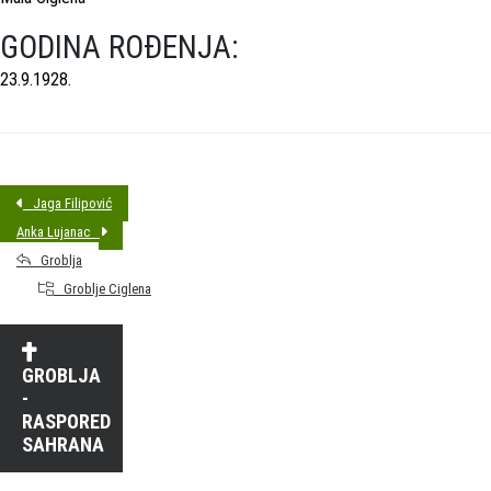
GODINA ROĐENJA:
23.9.1928.
Jaga Filipović
Anka Lujanac
Groblja
Groblje Ciglena
GROBLJA
-
RASPORED
SAHRANA