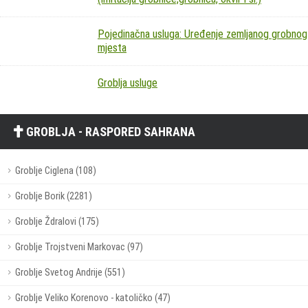
Pojedinačna usluga: Uređenje zemljanog grobnog
mjesta
Groblja usluge
GROBLJA - RASPORED SAHRANA
Groblje Ciglena (108)
Groblje Borik (2281)
Groblje Ždralovi (175)
Groblje Trojstveni Markovac (97)
Groblje Svetog Andrije (551)
Groblje Veliko Korenovo - katoličko (47)