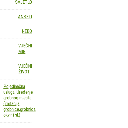
SVJETLO
ANĐELI
NEBO
VJEČNI
MIR
VJEČNI
ŽIVOT
Pojedinačna
usluga: Uređenje
grobnog mjesta
(imitacija
grobnice,grobnica,
okvir i sl.)