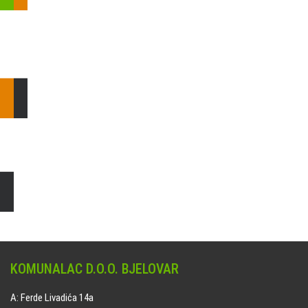
Pošaljite nam upit ili nazovite!
Odgovorit ćemo Vam u
najkraćem mogućem roku.
E: komunalac@komunalac-bj.hr
T: 043/622-100
Čišćenje i uređenje grobnih mjesta
Naručite online jedan od ponuđenih paketa. usluga je dostupna
na svim grobljima kojima upravlja Komunalac d.o.o. Bjelovar.
KOMUNALAC D.O.O. BJELOVAR
A: Ferde Livadića 14a