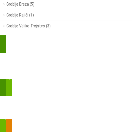
Groblje Breza (5)
Groblje Rajići (1)
Groblje Veliko Trojstvo (3)
Kupite parkirališnu kartu online!
Bmove je usluga koja uključuje mobilnu i web aplikaciju za
brzui jednostavnu on-line kupnju parkirnih karata.
Zakon o fiskalizaciji u prometu gotovinom - SMS plaćanje
Prilikom obavljene kupovine putem SMS-a trebali biste dobiti
brojtransakcije/PIN