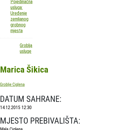
Pojedinačna
usluga:
Uređenje
zemljanog
grobnog
mjesta
Groblja
usluge
Marica Šikica
Groblje Ciglena
DATUM SAHRANE:
14.12.2015 12:30
MJESTO PREBIVALIŠTA:
Mala Ciglena