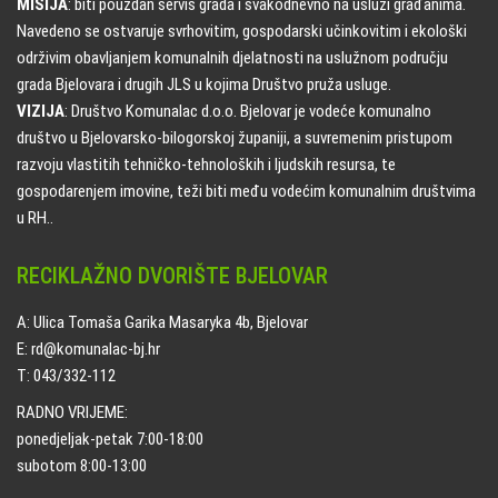
MISIJA
: biti pouzdan servis grada i svakodnevno na usluzi građanima.
Navedeno se ostvaruje svrhovitim, gospodarski učinkovitim i ekološki
održivim obavljanjem komunalnih djelatnosti na uslužnom području
grada Bjelovara i drugih JLS u kojima Društvo pruža usluge.
VIZIJA
: Društvo Komunalac d.o.o. Bjelovar je vodeće komunalno
društvo u Bjelovarsko-bilogorskoj županiji, a suvremenim pristupom
razvoju vlastitih tehničko-tehnoloških i ljudskih resursa, te
gospodarenjem imovine, teži biti među vodećim komunalnim društvima
u RH..
RECIKLAŽNO DVORIŠTE BJELOVAR
A: Ulica Tomaša Garika Masaryka 4b, Bjelovar
E: rd@komunalac-bj.hr
T: 043/332-112
RADNO VRIJEME:
ponedjeljak-petak 7:00-18:00
subotom 8:00-13:00