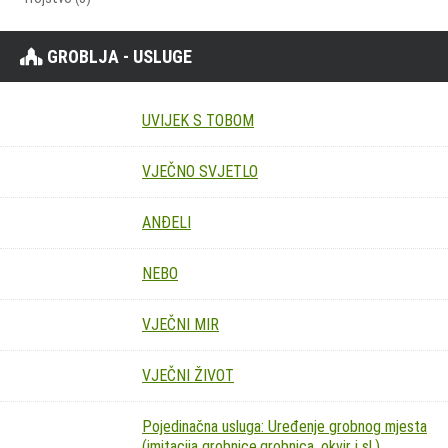
GROBLJA - USLUGE
UVIJEK S TOBOM
VJEČNO SVJETLO
ANĐELI
NEBO
VJEČNI MIR
VJEČNI ŽIVOT
Pojedinačna usluga: Uređenje grobnog mjesta
(imitacija grobnice,grobnica, okvir i sl.)