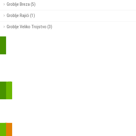
Groblje Breza (5)
Groblje Rajići (1)
Groblje Veliko Trojstvo (3)
Kupite parkirališnu kartu online!
Bmove je usluga koja uključuje mobilnu i web aplikaciju za
brzui jednostavnu on-line kupnju parkirnih karata.
Zakon o fiskalizaciji u prometu gotovinom - SMS plaćanje
Prilikom obavljene kupovine putem SMS-a trebali biste dobiti
brojtransakcije/PIN