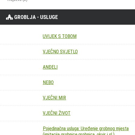
GROBLJA - USLUGE
UVIJEK S TOBOM
VJEČNO SVJETLO
ANĐELI
NEBO
VJEČNI MIR
VJEČNI ŽIVOT
Pojedinačna usluga: Uređenje grobnog mjesta
(imitacija grobnice,grobnica, okvir i sl.)