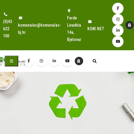
Ferde
(0)43
komunalac@komunalac-
Livadića
622
KOM.NET
bj.hr
14a,
100
Bjelovar