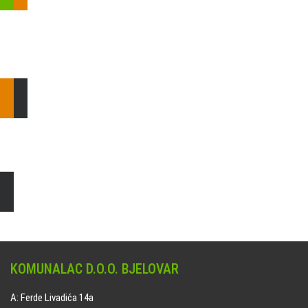
Pošaljite nam upit ili nazovite!
Odgovorit ćemo Vam u
najkraćem mogućem roku.
E: komunalac@komunalac-bj.hr
T: 043/622-100
Čišćenje i uređenje grobnih mjesta
Naručite online jedan od ponuđenih paketa. usluga je dostupna
na svim grobljima kojima upravlja Komunalac d.o.o. Bjelovar.
KOMUNALAC D.O.O. BJELOVAR
A: Ferde Livadića 14a