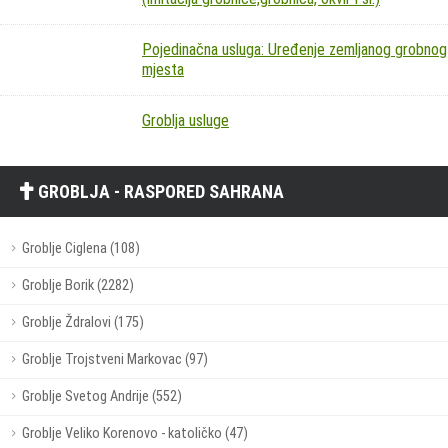
Pojedinačna usluga: Uređenje zemljanog grobnog
mjesta
Groblja usluge
GROBLJA - RASPORED SAHRANA
Groblje Ciglena (108)
Groblje Borik (2282)
Groblje Ždralovi (175)
Groblje Trojstveni Markovac (97)
Groblje Svetog Andrije (552)
Groblje Veliko Korenovo - katoličko (47)