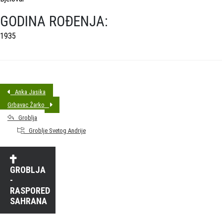
GODINA ROĐENJA:
1935
Anka Jasika
Grbavac Žarko
Groblja
Groblje Svetog Andrije
GROBLJA
-
RASPORED
SAHRANA