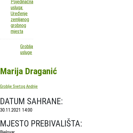
Pojedinačna
usluga:
Uređenje
zemljanog
grobnog
mjesta
Groblja
usluge
Marija Draganić
Groblje Svetog Andrije
DATUM SAHRANE:
30.11.2021 14:00
MJESTO PREBIVALIŠTA:
Bjelovar