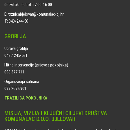
četvrtak i subota 7:00-16:00
E: trznicabjelovar@komunalac-bj.hr
T: 043/244-561
GROBLJA
Uprava groblja
043 / 245-531
Hitne intervencije (prijevoz pokojnika)
098 377 711
Organizacija sahrana
099 267 6901
TRAŽILICA POKOJNIKA
MISIJA, VIZIJA I KLJUČNI CILJEVI DRUŠTVA
KOMUNALAC D.O.O. BJELOVAR