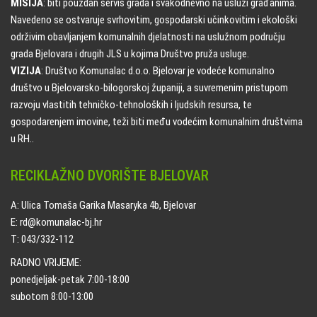
MISIJA
: biti pouzdan servis grada i svakodnevno na usluzi građanima.
Navedeno se ostvaruje svrhovitim, gospodarski učinkovitim i ekološki
održivim obavljanjem komunalnih djelatnosti na uslužnom području
grada Bjelovara i drugih JLS u kojima Društvo pruža usluge.
VIZIJA
: Društvo Komunalac d.o.o. Bjelovar je vodeće komunalno
društvo u Bjelovarsko-bilogorskoj županiji, a suvremenim pristupom
razvoju vlastitih tehničko-tehnoloških i ljudskih resursa, te
gospodarenjem imovine, teži biti među vodećim komunalnim društvima
u RH..
RECIKLAŽNO DVORIŠTE BJELOVAR
A: Ulica Tomaša Garika Masaryka 4b, Bjelovar
E: rd@komunalac-bj.hr
T: 043/332-112
RADNO VRIJEME:
ponedjeljak-petak 7:00-18:00
subotom 8:00-13:00