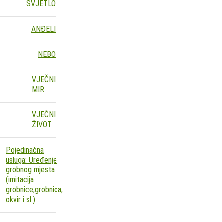
SVJETLO
ANĐELI
NEBO
VJEČNI
MIR
VJEČNI
ŽIVOT
Pojedinačna
usluga: Uređenje
grobnog mjesta
(imitacija
grobnice,grobnica,
okvir i sl.)