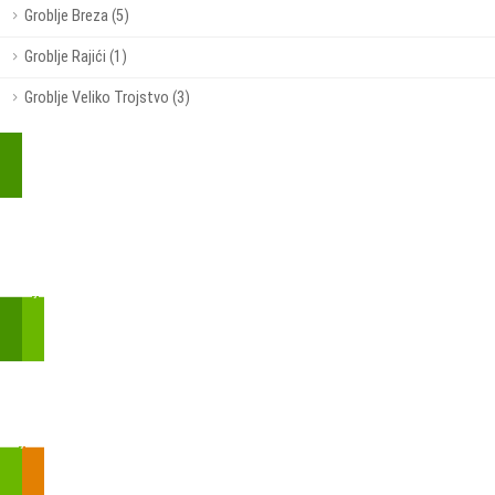
Groblje Breza (5)
Groblje Rajići (1)
Groblje Veliko Trojstvo (3)
Kupite parkirališnu kartu online!
Bmove je usluga koja uključuje mobilnu i web aplikaciju za
brzui jednostavnu on-line kupnju parkirnih karata.
Zakon o fiskalizaciji u prometu gotovinom - SMS plaćanje
Prilikom obavljene kupovine putem SMS-a trebali biste dobiti
brojtransakcije/PIN