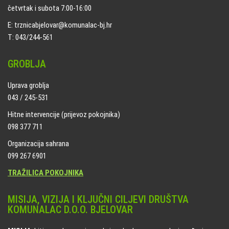
četvrtak i subota 7:00-16:00
E: trznicabjelovar@komunalac-bj.hr
T: 043/244-561
GROBLJA
Uprava groblja
043 / 245-531
Hitne intervencije (prijevoz pokojnika)
098 377 711
Organizacija sahrana
099 267 6901
TRAŽILICA POKOJNIKA
MISIJA, VIZIJA I KLJUČNI CILJEVI DRUŠTVA
KOMUNALAC D.O.O. BJELOVAR