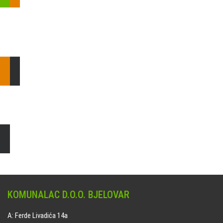
Pošaljite nam upit ili nazovite!
Odgovorit ćemo Vam u
najkraćem mogućem roku.
E: komunalac@komunalac-bj.hr
T: 043/622-100
Čišćenje i uređenje grobnih mjesta
Naručite online jedan od ponuđenih paketa. usluga je dostupna
na svim grobljima kojima upravlja Komunalac d.o.o. Bjelovar.
KOMUNALAC D.O.O. BJELOVAR
A: Ferde Livadića 14a