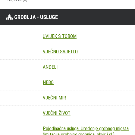
GROBLJA - USLUGE
UVIJEK S TOBOM
VJEČNO SVJETLO
ANĐELI
NEBO
VJEČNI MIR
VJEČNI ŽIVOT
Pojedinačna usluga: Uređenje grobnog mjesta
(imitacija grobnice,grobnica, okvir i sl.)