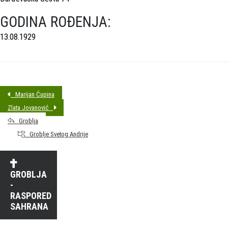
GODINA ROĐENJA:
13.08.1929
Marijan Ćupina
Zlata Jovanović
Groblja
Groblje Svetog Andrije
GROBLJA
-
RASPORED
SAHRANA