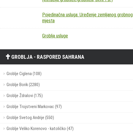
Pojedinačna usluga: Uređenje zemljanog grobnog
mjesta
Groblja usluge
GROBLJA - RASPORED SAHRANA
Groblje Ciglena (108)
Groblje Borik (2280)
Groblje Ždralovi (175)
Groblje Trojstveni Markovac (97)
Groblje Svetog Andrije (550)
Groblje Veliko Korenovo - katoličko (47)