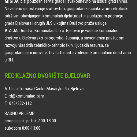
MISIJA
: biti pouzdan servis grada i svakodnevno na usluzi građanima.
Navedeno se ostvaruje svrhovitim, gospodarski učinkovitim i ekološki
održivim obavljanjem komunalnih djelatnosti na uslužnom području
grada Bjelovara i drugih JLS u kojima Društvo pruža usluge.
VIZIJA
: Društvo Komunalac d.o.o. Bjelovar je vodeće komunalno
društvo u Bjelovarsko-bilogorskoj županiji, a suvremenim pristupom
razvoju vlastitih tehničko-tehnoloških i ljudskih resursa, te
gospodarenjem imovine, teži biti među vodećim komunalnim društvima
u RH..
RECIKLAŽNO DVORIŠTE BJELOVAR
A: Ulica Tomaša Garika Masaryka 4b, Bjelovar
E: rd@komunalac-bj.hr
T: 043/332-112
RADNO VRIJEME:
ponedjeljak-petak 7:00-18:00
subotom 8:00-13:00