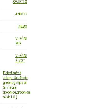
SVJETLO
ANĐELI
NEBO
VJEČNI
MIR
VJEČNI
ŽIVOT
Pojedinačna
usluga: Uređenje
grobnog mjesta
(imitacija
grobnice,grobnica,
okvir i sl.)