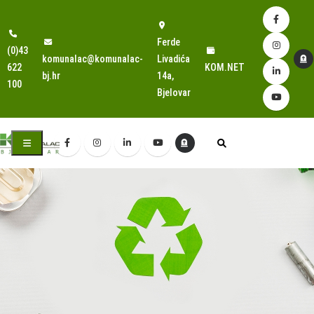
Ferde
(0)43
komunalac@komunalac-
Livadića
622
KOM.NET
bj.hr
14a,
100
Bjelovar