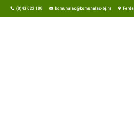
(0)43 622 100
komunalac@komunalac-bj.hr
Ferde 