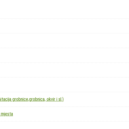
acija grobnice,grobnica, okvir i sl.)
 mjesta