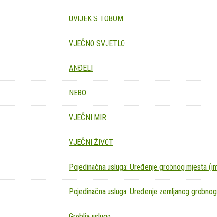
UVIJEK S TOBOM
VJEČNO SVJETLO
ANĐELI
NEBO
VJEČNI MIR
VJEČNI ŽIVOT
Pojedinačna usluga: Uređenje grobnog mjesta (imit
Pojedinačna usluga: Uređenje zemljanog grobnog
Groblja usluge