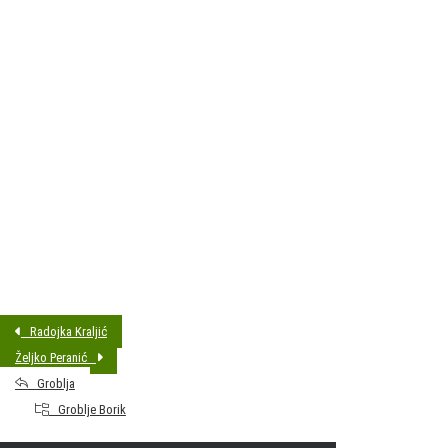
DATUM SAHRANE:
15.01.2015 13:00
MJESTO PREBIVALIŠTA:
Brezovac
GODINA ROĐENJA:
1947.
Radojka Kraljić
Željko Peranić
Groblja
Groblje Borik