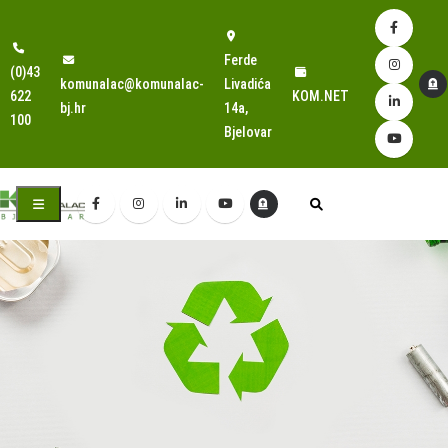
Ferde
(0)43
komunalac@komunalac-
Livadića
622
KOM.NET
bj.hr
14a,
100
Bjelovar