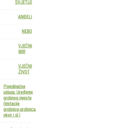
SVJETLO
ANĐELI
NEBO
VJEČNI
MIR
VJEČNI
ŽIVOT
Pojedinačna
usluga: Uređenje
grobnog mjesta
(imitacija
grobnice,grobnica,
okvir i sl.)