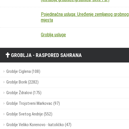
Pojedinačna usluga: Uređenje zemljanog grobnog
mjesta
Groblja usluge
GROBLJA - RASPORED SAHRANA
Groblje Ciglena (108)
Groblje Borik (2282)
Groblje Ždralovi (175)
Groblje Trojstveni Markovac (97)
Groblje Svetog Andrije (552)
Groblje Veliko Korenovo - katoličko (47)