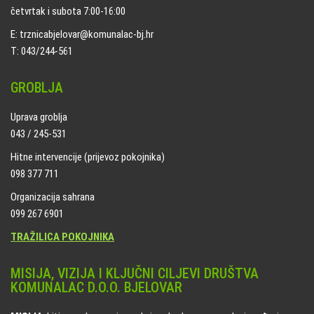
četvrtak i subota 7:00-16:00
E: trznicabjelovar@komunalac-bj.hr
T: 043/244-561
GROBLJA
Uprava groblja
043 / 245-531
Hitne intervencije (prijevoz pokojnika)
098 377 711
Organizacija sahrana
099 267 6901
TRAŽILICA POKOJNIKA
MISIJA, VIZIJA I KLJUČNI CILJEVI DRUŠTVA
KOMUNALAC D.O.O. BJELOVAR