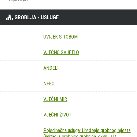
GROBLJA - USLUGE
UVIJEK S TOBOM
VJEČNO SVJETLO
ANĐELI
NEBO
VJEČNI MIR
VJEČNI ŽIVOT
Pojedinačna usluga: Uređenje grobnog mjesta
(imitacija grobnice,grobnica, okvir i sl.)