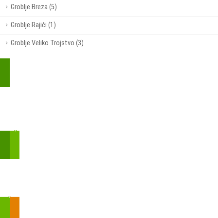
Groblje Breza (5)
Groblje Rajići (1)
Groblje Veliko Trojstvo (3)
Kupite parkirališnu kartu online!
Bmove je usluga koja uključuje mobilnu i web aplikaciju za
brzui jednostavnu on-line kupnju parkirnih karata.
Zakon o fiskalizaciji u prometu gotovinom - SMS plaćanje
Prilikom obavljene kupovine putem SMS-a trebali biste dobiti
brojtransakcije/PIN