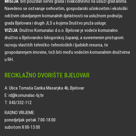
MISIJA
: biti pouzdan servis grada i svakodnevno na usluzi građanima.
Navedeno se ostvaruje svrhovitim, gospodarski učinkovitim i ekološki
održivim obavljanjem komunalnih djelatnosti na uslužnom području
grada Bjelovara i drugih JLS u kojima Društvo pruža usluge.
VIZIJA
: Društvo Komunalac d.o.o. Bjelovar je vodeće komunalno
društvo u Bjelovarsko-bilogorskoj županiji, a suvremenim pristupom
razvoju vlastitih tehničko-tehnoloških i ljudskih resursa, te
gospodarenjem imovine, teži biti među vodećim komunalnim društvima
u RH..
RECIKLAŽNO DVORIŠTE BJELOVAR
A: Ulica Tomaša Garika Masaryka 4b, Bjelovar
E: rd@komunalac-bj.hr
T: 043/332-112
RADNO VRIJEME:
ponedjeljak-petak 7:00-18:00
subotom 8:00-13:00