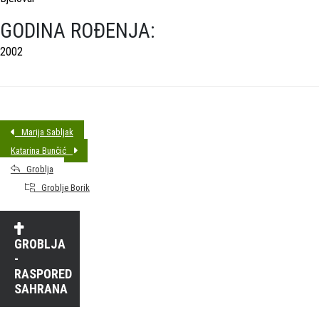
GODINA ROĐENJA:
2002
Marija Sabljak
Katarina Bunčić
Groblja
Groblje Borik
GROBLJA
-
RASPORED
SAHRANA