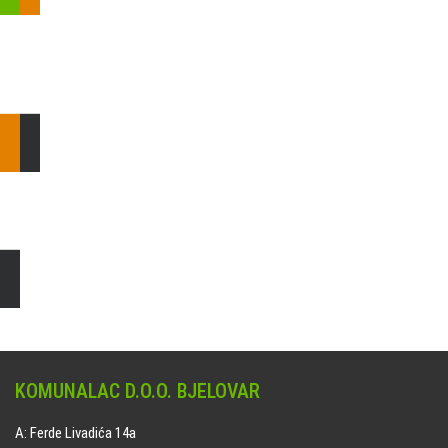
Pošaljite nam upit ili nazovite!
Odgovorit ćemo Vam u
najkraćem mogućem roku.
E: komunalac@komunalac-bj.hr
T: 043/622-100
Čišćenje i uređenje grobnih mjesta
Naručite online jedan od ponuđenih paketa. usluga je dostupna
na svim grobljima kojima upravlja Komunalac d.o.o. Bjelovar.
KOMUNALAC D.O.O. BJELOVAR
A: Ferde Livadića 14a