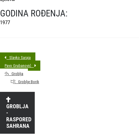
GODINA ROĐENJA:
1977
Slavko Saraja
Pavo Grubanović
Groblja
Groblje Borik
GROBLJA
-
RASPORED
SAHRANA