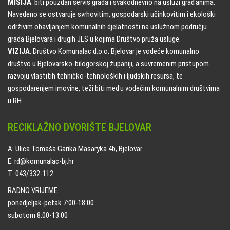
MISIJA
: biti pouzdan servis grada i svakodnevno na usluzi građanima.
Navedeno se ostvaruje svrhovitim, gospodarski učinkovitim i ekološki
održivim obavljanjem komunalnih djelatnosti na uslužnom području
grada Bjelovara i drugih JLS u kojima Društvo pruža usluge.
VIZIJA
: Društvo Komunalac d.o.o. Bjelovar je vodeće komunalno
društvo u Bjelovarsko-bilogorskoj županiji, a suvremenim pristupom
razvoju vlastitih tehničko-tehnoloških i ljudskih resursa, te
gospodarenjem imovine, teži biti među vodećim komunalnim društvima
u RH..
RECIKLAŽNO DVORIŠTE BJELOVAR
A: Ulica Tomaša Garika Masaryka 4b, Bjelovar
E: rd@komunalac-bj.hr
T: 043/332-112
RADNO VRIJEME:
ponedjeljak-petak 7:00-18:00
subotom 8:00-13:00