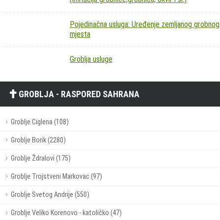
Pojedinačna usluga: Uređenje zemljanog grobnog
mjesta
Groblja usluge
GROBLJA - RASPORED SAHRANA
Groblje Ciglena (108)
Groblje Borik (2280)
Groblje Ždralovi (175)
Groblje Trojstveni Markovac (97)
Groblje Svetog Andrije (550)
Groblje Veliko Korenovo - katoličko (47)