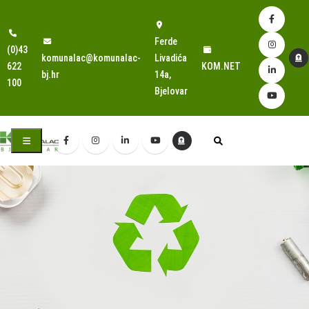
Ferde
(0)43
komunalac@komunalac-
Livadića
622
KOM.NET
bj.hr
14a,
100
Bjelovar