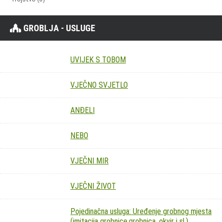
GROBLJA - USLUGE
UVIJEK S TOBOM
VJEČNO SVJETLO
ANĐELI
NEBO
VJEČNI MIR
VJEČNI ŽIVOT
Pojedinačna usluga: Uređenje grobnog mjesta
(imitacija grobnice,grobnica, okvir i sl.)