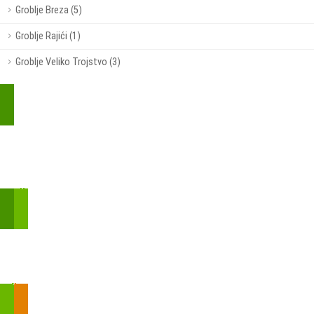
Groblje Breza (5)
Groblje Rajići (1)
Groblje Veliko Trojstvo (3)
Kupite parkirališnu kartu online!
Bmove je usluga koja uključuje mobilnu i web aplikaciju za
brzui jednostavnu on-line kupnju parkirnih karata.
Zakon o fiskalizaciji u prometu gotovinom - SMS plaćanje
Prilikom obavljene kupovine putem SMS-a trebali biste dobiti
brojtransakcije/PIN