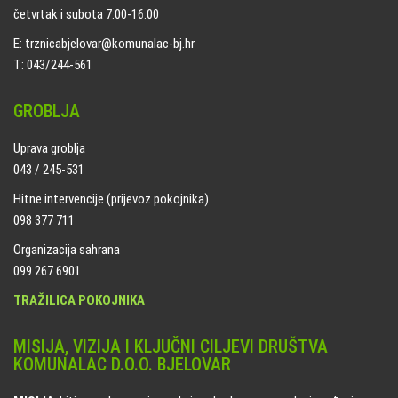
četvrtak i subota 7:00-16:00
E: trznicabjelovar@komunalac-bj.hr
T: 043/244-561
GROBLJA
Uprava groblja
043 / 245-531
Hitne intervencije (prijevoz pokojnika)
098 377 711
Organizacija sahrana
099 267 6901
TRAŽILICA POKOJNIKA
MISIJA, VIZIJA I KLJUČNI CILJEVI DRUŠTVA
KOMUNALAC D.O.O. BJELOVAR