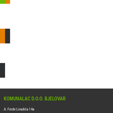
Pošaljite nam upit ili nazovite!
Odgovorit ćemo Vam u
najkraćem mogućem roku.
E: komunalac@komunalac-bj.hr
T: 043/622-100
Čišćenje i uređenje grobnih mjesta
Naručite online jedan od ponuđenih paketa. usluga je dostupna
na svim grobljima kojima upravlja Komunalac d.o.o. Bjelovar.
KOMUNALAC D.O.O. BJELOVAR
A: Ferde Livadića 14a