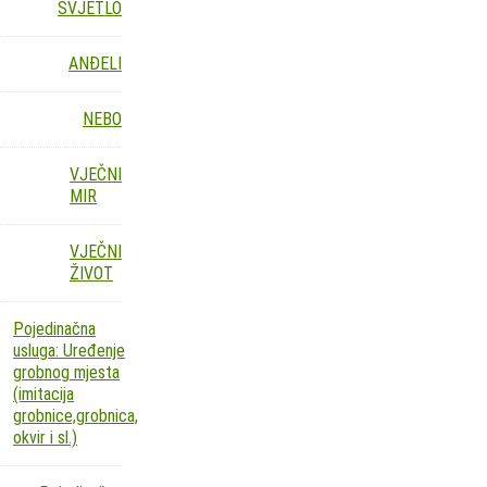
SVJETLO
ANĐELI
NEBO
VJEČNI
MIR
VJEČNI
ŽIVOT
Pojedinačna
usluga: Uređenje
grobnog mjesta
(imitacija
grobnice,grobnica,
okvir i sl.)