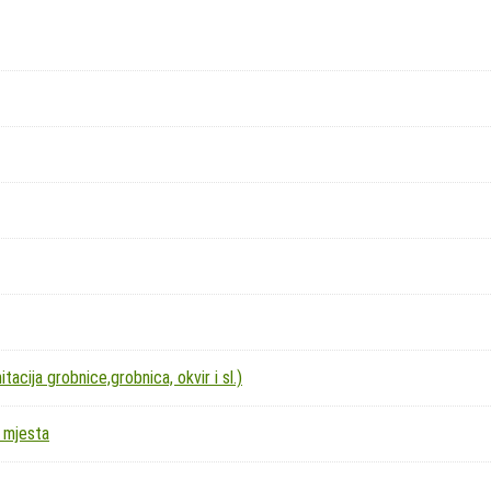
acija grobnice,grobnica, okvir i sl.)
 mjesta