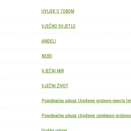
UVIJEK S TOBOM
VJEČNO SVJETLO
ANĐELI
NEBO
VJEČNI MIR
VJEČNI ŽIVOT
Pojedinačna usluga: Uređenje grobnog mjesta (imit
Pojedinačna usluga: Uređenje zemljanog grobnog
Groblja usluge