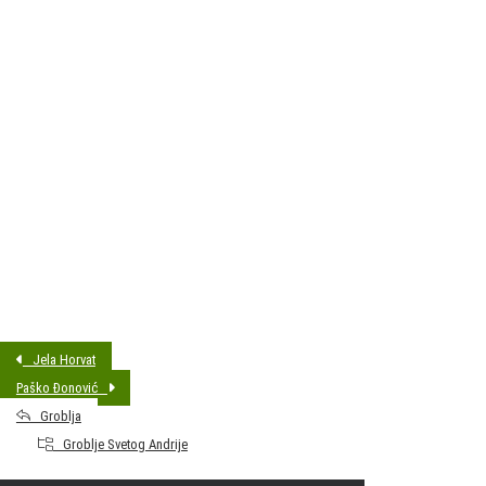
DATUM SAHRANE:
05.03.2019 14:00
MJESTO PREBIVALIŠTA:
Sveti Ivan Zelina
GODINA ROĐENJA:
1944
Jela Horvat
Paško Đonović
Groblja
Groblje Svetog Andrije