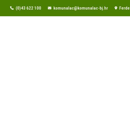
(0)43 622 100
komunalac@komunalac-bj.hr
Ferde 