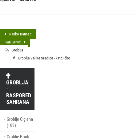
Ranko Batinac
Ivan Grivić
Groblja
Groblje Velike Sredice - katoličko
GROBLJA
-
RASPORED
SAHRANA
Groblje Ciglena
(108)
Groblje Borik