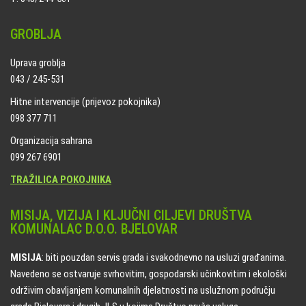
GROBLJA
Uprava groblja
043 / 245-531
Hitne intervencije (prijevoz pokojnika)
098 377 711
Organizacija sahrana
099 267 6901
TRAŽILICA POKOJNIKA
MISIJA, VIZIJA I KLJUČNI CILJEVI DRUŠTVA
KOMUNALAC D.O.O. BJELOVAR
MISIJA
: biti pouzdan servis grada i svakodnevno na usluzi građanima.
Navedeno se ostvaruje svrhovitim, gospodarski učinkovitim i ekološki
održivim obavljanjem komunalnih djelatnosti na uslužnom području