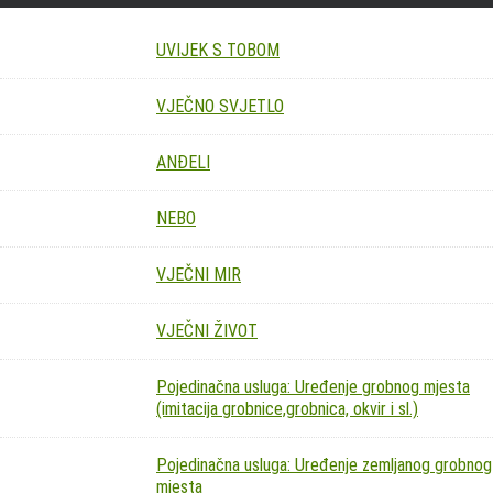
UVIJEK S TOBOM
VJEČNO SVJETLO
ANĐELI
NEBO
VJEČNI MIR
VJEČNI ŽIVOT
Pojedinačna usluga: Uređenje grobnog mjesta
(imitacija grobnice,grobnica, okvir i sl.)
Pojedinačna usluga: Uređenje zemljanog grobnog
mjesta