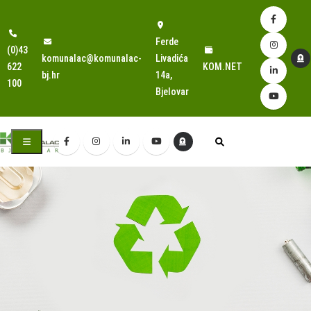
Ferde
(0)43
komunalac@komunalac-
Livadića
622
KOM.NET
bj.hr
14a,
100
Bjelovar