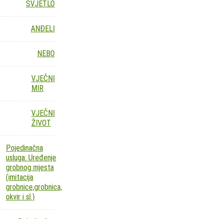
SVJETLO
ANĐELI
NEBO
VJEČNI
MIR
VJEČNI
ŽIVOT
Pojedinačna
usluga: Uređenje
grobnog mjesta
(imitacija
grobnice,grobnica,
okvir i sl.)