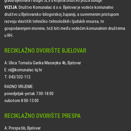
grada Bjelovara i drugih JLS u kojima Društvo pruža usluge.
VIZIJA
: Društvo Komunalac d.o.o. Bjelovar je vodeće komunalno
društvo u Bjelovarsko-bilogorskoj županiji, a suvremenim pristupom
razvoju vlastitih tehničko-tehnoloških i ljudskih resursa, te
gospodarenjem imovine, teži biti među vodećim komunalnim društvima
u RH..
RECIKLAŽNO DVORIŠTE BJELOVAR
A: Ulica Tomaša Garika Masaryka 4b, Bjelovar
E: rd@komunalac-bj.hr
T: 043/332-112
RADNO VRIJEME:
ponedjeljak-petak 7:00-18:00
subotom 8:00-13:00
RECIKLAŽNO DVORIŠTE PRESPA
A: Prespa bb, Bjelovar