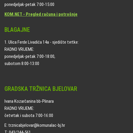
ponedjeljak-petak 7:00-15:00
KOM.NET - Pregled računa i potrošnje
BLAGAJNE
1. Ulica Ferde Livadića 14a - sjedište tvrtke:
RADNO VRIJEME:
ponedjeljak-petak 7:00-18:00,
subotom 8:00-13:00
GRADSKA TRŽNICA BJELOVAR
Ivana Kozarčanina bb-Plinara
RADNO VRIJEME:
četvrtak i subota 7:00-16:00
E: trznicabjelovar@komunalac-bj.hr
T: 043/244-561