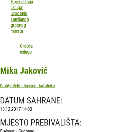
Pojedinačna
usluga:
Uređenje
zemljanog
grobnog
mjesta
Groblja
usluge
Mika Jaković
Groblje Velike Sredice - katoličko
DATUM SAHRANE:
13.12.2017 14:00
MJESTO PREBIVALIŠTA:
Bjelovar - Gudovac