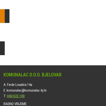
E: komunalac@komunalac-bj.hr
T: 043/622-100
Čišćenje i uređenje grobnih mjesta
Naručite online jedan od ponuđenih paketa. usluga je dostupna
na svim grobljima kojima upravlja Komunalac d.o.o. Bjelovar.
KOMUNALAC D.O.O. BJELOVAR
A: Ferde Livadića 14a
E: komunalac@komunalac-bj.hr
T:
043/622-100
RADNO VRIJEME: