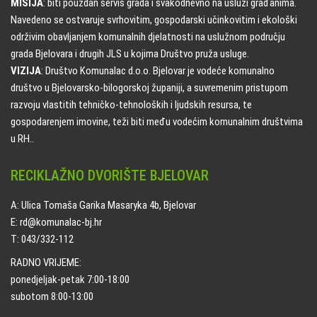
MISIJA
: biti pouzdan servis grada i svakodnevno na usluzi građanima.
Navedeno se ostvaruje svrhovitim, gospodarski učinkovitim i ekološki
održivim obavljanjem komunalnih djelatnosti na uslužnom području
grada Bjelovara i drugih JLS u kojima Društvo pruža usluge.
VIZIJA
: Društvo Komunalac d.o.o. Bjelovar je vodeće komunalno
društvo u Bjelovarsko-bilogorskoj županiji, a suvremenim pristupom
razvoju vlastitih tehničko-tehnoloških i ljudskih resursa, te
gospodarenjem imovine, teži biti među vodećim komunalnim društvima
u RH..
RECIKLAŽNO DVORIŠTE BJELOVAR
A: Ulica Tomaša Garika Masaryka 4b, Bjelovar
E: rd@komunalac-bj.hr
T: 043/332-112
RADNO VRIJEME:
ponedjeljak-petak 7:00-18:00
subotom 8:00-13:00