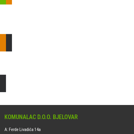
Pošaljite nam upit ili nazovite!
Odgovorit ćemo Vam u
najkraćem mogućem roku.
E: komunalac@komunalac-bj.hr
T: 043/622-100
Čišćenje i uređenje grobnih mjesta
Naručite online jedan od ponuđenih paketa. usluga je dostupna
na svim grobljima kojima upravlja Komunalac d.o.o. Bjelovar.
KOMUNALAC D.O.O. BJELOVAR
A: Ferde Livadića 14a