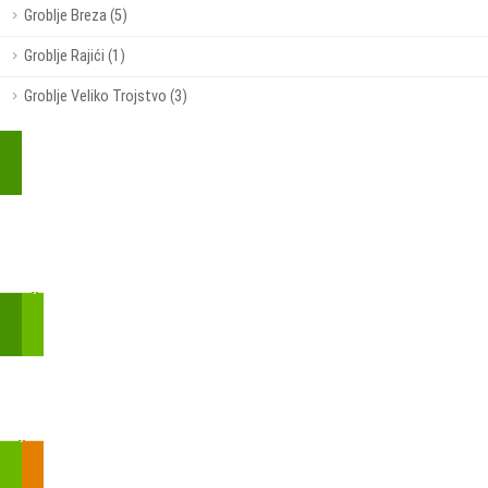
Groblje Breza (5)
Groblje Rajići (1)
Groblje Veliko Trojstvo (3)
Kupite parkirališnu kartu online!
Bmove je usluga koja uključuje mobilnu i web aplikaciju za
brzui jednostavnu on-line kupnju parkirnih karata.
Zakon o fiskalizaciji u prometu gotovinom - SMS plaćanje
Prilikom obavljene kupovine putem SMS-a trebali biste dobiti
brojtransakcije/PIN