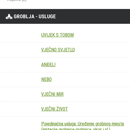
GROBLJA - USLUGE
UVIJEK S TOBOM
VJEČNO SVJETLO
ANĐELI
NEBO
VJEČNI MIR
VJEČNI ŽIVOT
Pojedinačna usluga: Uređenje grobnog mjesta
(imitacija grobnice,grobnica, okvir i sl.)