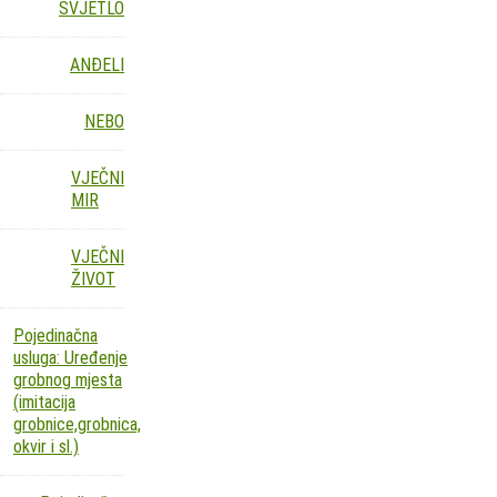
SVJETLO
ANĐELI
NEBO
VJEČNI
MIR
VJEČNI
ŽIVOT
Pojedinačna
usluga: Uređenje
grobnog mjesta
(imitacija
grobnice,grobnica,
okvir i sl.)