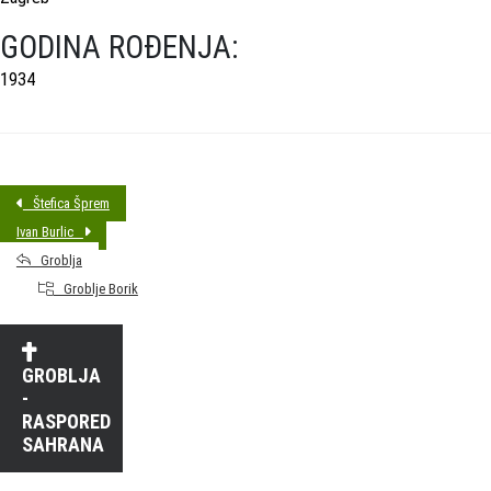
GODINA ROĐENJA:
1934
Štefica Šprem
Ivan Burlic
Groblja
Groblje Borik
GROBLJA
-
RASPORED
SAHRANA