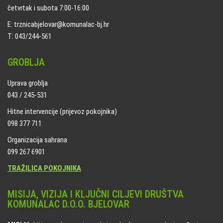
četvrtak i subota 7:00-16:00
E: trznicabjelovar@komunalac-bj.hr
T: 043/244-561
GROBLJA
Uprava groblja
043 / 245-531
Hitne intervencije (prijevoz pokojnika)
098 377 711
Organizacija sahrana
099 267 6901
TRAŽILICA POKOJNIKA
MISIJA, VIZIJA I KLJUČNI CILJEVI DRUŠTVA
KOMUNALAC D.O.O. BJELOVAR