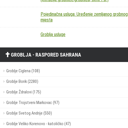
Pojedinačna usluga: Uređenje zemljanog grobnog
mjesta
Groblja usluge
GROBLJA - RASPORED SAHRANA
Groblje Ciglena (108)
Groblje Borik (2280)
Groblje Ždralovi (175)
Groblje Trojstveni Markovac (97)
Groblje Svetog Andrije (550)
Groblje Veliko Korenovo - katoličko (47)