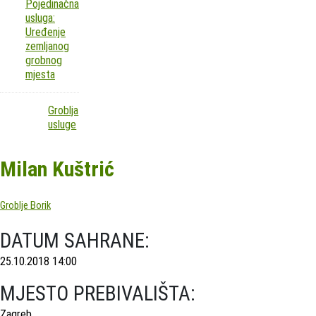
Pojedinačna
usluga:
Uređenje
zemljanog
grobnog
mjesta
Groblja
usluge
Milan Kuštrić
Groblje Borik
DATUM SAHRANE:
25.10.2018 14:00
MJESTO PREBIVALIŠTA:
Zagreb