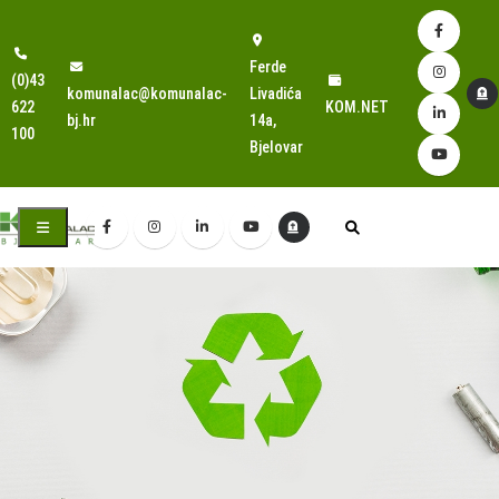
Ferde
(0)43
komunalac@komunalac-
Livadića
622
KOM.NET
bj.hr
14a,
100
Bjelovar