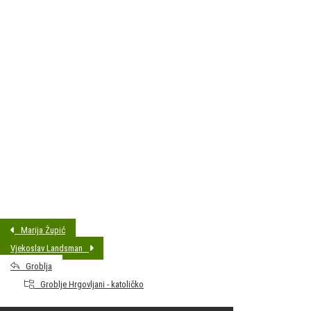
DATUM SAHRANE:
22.03.2018 14:00
MJESTO PREBIVALIŠTA:
Bjelovar
GODINA ROĐENJA:
1930
Marija Župić
Vjekoslav Landsman
Groblja
Groblje Hrgovljani - katoličko