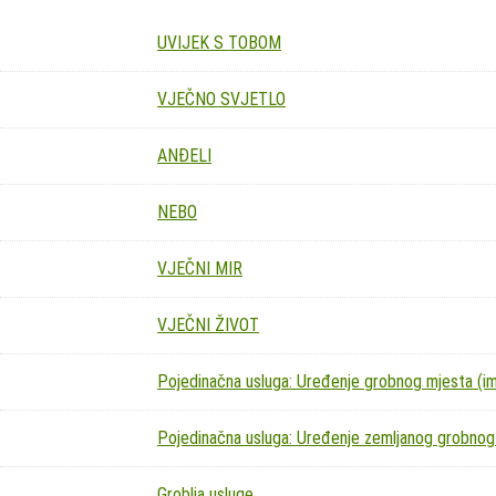
UVIJEK S TOBOM
VJEČNO SVJETLO
ANĐELI
NEBO
VJEČNI MIR
VJEČNI ŽIVOT
Pojedinačna usluga: Uređenje grobnog mjesta (imit
Pojedinačna usluga: Uređenje zemljanog grobnog
Groblja usluge