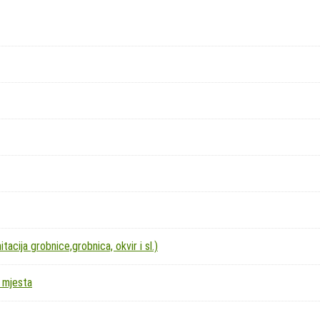
acija grobnice,grobnica, okvir i sl.)
 mjesta