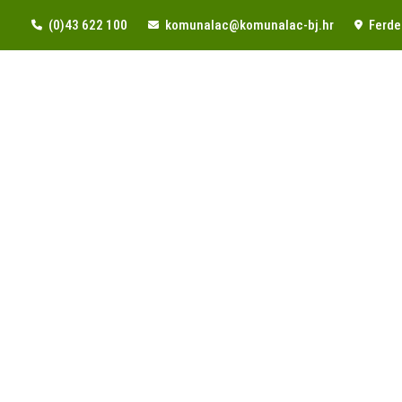
(0)43 622 100
komunalac@komunalac-bj.hr
Ferde 