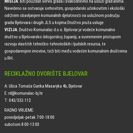
MISIJA
: biti pouzdan servis grada i svakodnevno na usluzi građanima.
Navedeno se ostvaruje svrhovitim, gospodarski učinkovitim i ekološki
održivim obavljanjem komunalnih djelatnosti na uslužnom području
grada Bjelovara i drugih JLS u kojima Društvo pruža usluge.
VIZIJA
: Društvo Komunalac d.o.o. Bjelovar je vodeće komunalno
društvo u Bjelovarsko-bilogorskoj županiji, a suvremenim pristupom
razvoju vlastitih tehničko-tehnoloških i ljudskih resursa, te
gospodarenjem imovine, teži biti među vodećim komunalnim društvima
u RH..
RECIKLAŽNO DVORIŠTE BJELOVAR
A: Ulica Tomaša Garika Masaryka 4b, Bjelovar
E: rd@komunalac-bj.hr
T: 043/332-112
RADNO VRIJEME:
ponedjeljak-petak 7:00-18:00
subotom 8:00-13:00