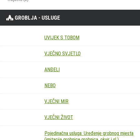
GROBLJA - USLUGE
UVIJEK S TOBOM
VJEČNO SVJETLO
ANĐELI
NEBO
VJEČNI MIR
VJEČNI ŽIVOT
Pojedinačna usluga: Uređenje grobnog mjesta
(imitacija grobnice,grobnica, okvir i sl.)