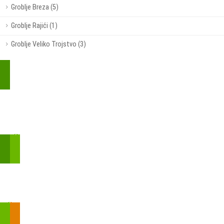
Groblje Breza (5)
Groblje Rajići (1)
Groblje Veliko Trojstvo (3)
Kupite parkirališnu kartu online!
Bmove je usluga koja uključuje mobilnu i web aplikaciju za
brzui jednostavnu on-line kupnju parkirnih karata.
Zakon o fiskalizaciji u prometu gotovinom - SMS plaćanje
Prilikom obavljene kupovine putem SMS-a trebali biste dobiti
brojtransakcije/PIN