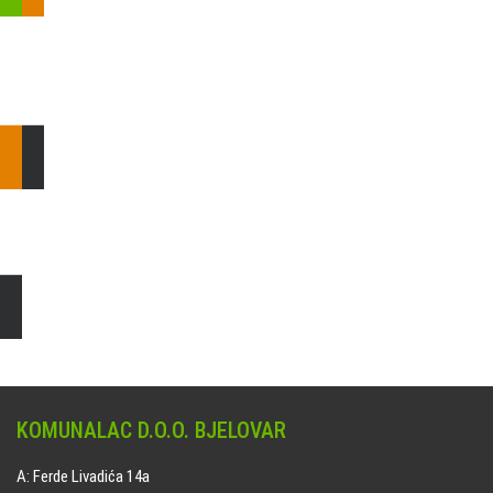
Pošaljite nam upit ili nazovite!
Odgovorit ćemo Vam u
najkraćem mogućem roku.
E: komunalac@komunalac-bj.hr
T: 043/622-100
Čišćenje i uređenje grobnih mjesta
Naručite online jedan od ponuđenih paketa. usluga je dostupna
na svim grobljima kojima upravlja Komunalac d.o.o. Bjelovar.
KOMUNALAC D.O.O. BJELOVAR
A: Ferde Livadića 14a