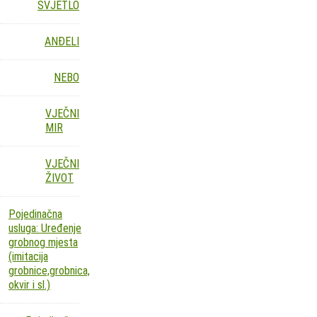
SVJETLO
ANĐELI
NEBO
VJEČNI
MIR
VJEČNI
ŽIVOT
Pojedinačna
usluga: Uređenje
grobnog mjesta
(imitacija
grobnice,grobnica,
okvir i sl.)