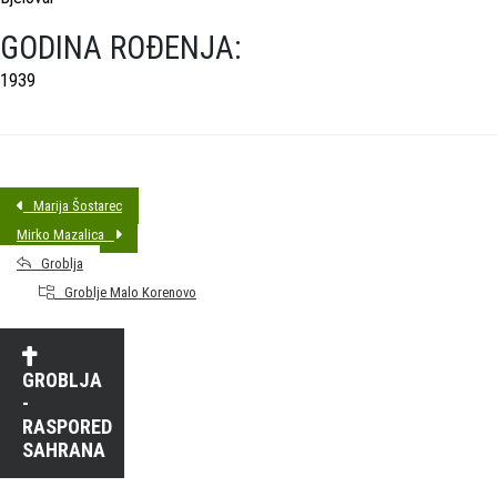
GODINA ROĐENJA:
1939
Marija Šostarec
Mirko Mazalica
Groblja
Groblje Malo Korenovo
GROBLJA
-
RASPORED
SAHRANA