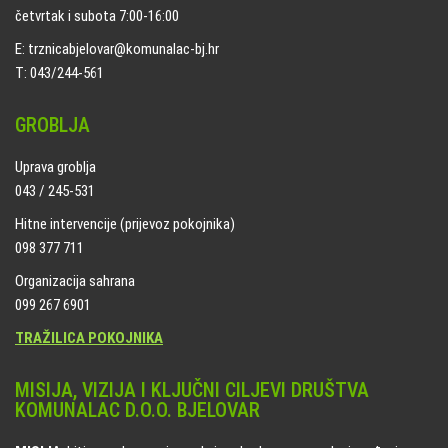
četvrtak i subota 7:00-16:00
E: trznicabjelovar@komunalac-bj.hr
T: 043/244-561
GROBLJA
Uprava groblja
043 / 245-531
Hitne intervencije (prijevoz pokojnika)
098 377 711
Organizacija sahrana
099 267 6901
TRAŽILICA POKOJNIKA
MISIJA, VIZIJA I KLJUČNI CILJEVI DRUŠTVA
KOMUNALAC D.O.O. BJELOVAR