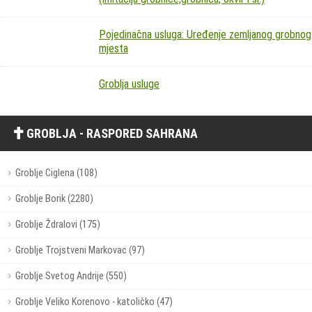
Pojedinačna usluga: Uređenje zemljanog grobnog
mjesta
Groblja usluge
GROBLJA - RASPORED SAHRANA
Groblje Ciglena (108)
Groblje Borik (2280)
Groblje Ždralovi (175)
Groblje Trojstveni Markovac (97)
Groblje Svetog Andrije (550)
Groblje Veliko Korenovo - katoličko (47)