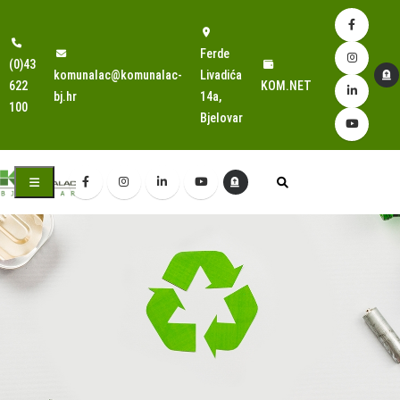
Ferde
(0)43
komunalac@komunalac-
Livadića
622
KOM.NET
bj.hr
14a,
100
Bjelovar