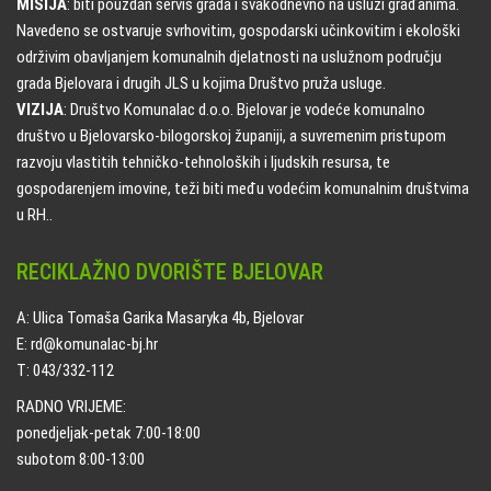
MISIJA
: biti pouzdan servis grada i svakodnevno na usluzi građanima.
Navedeno se ostvaruje svrhovitim, gospodarski učinkovitim i ekološki
održivim obavljanjem komunalnih djelatnosti na uslužnom području
grada Bjelovara i drugih JLS u kojima Društvo pruža usluge.
VIZIJA
: Društvo Komunalac d.o.o. Bjelovar je vodeće komunalno
društvo u Bjelovarsko-bilogorskoj županiji, a suvremenim pristupom
razvoju vlastitih tehničko-tehnoloških i ljudskih resursa, te
gospodarenjem imovine, teži biti među vodećim komunalnim društvima
u RH..
RECIKLAŽNO DVORIŠTE BJELOVAR
A: Ulica Tomaša Garika Masaryka 4b, Bjelovar
E: rd@komunalac-bj.hr
T: 043/332-112
RADNO VRIJEME:
ponedjeljak-petak 7:00-18:00
subotom 8:00-13:00