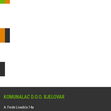
Pošaljite nam upit ili nazovite!
Odgovorit ćemo Vam u
najkraćem mogućem roku.
E: komunalac@komunalac-bj.hr
T: 043/622-100
Čišćenje i uređenje grobnih mjesta
Naručite online jedan od ponuđenih paketa. usluga je dostupna
na svim grobljima kojima upravlja Komunalac d.o.o. Bjelovar.
KOMUNALAC D.O.O. BJELOVAR
A: Ferde Livadića 14a