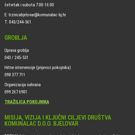
četvrtak i subota 7:00-16:00
E: trznicabjelovar@komunalac-bj.hr
T: 043/244-561
GROBLJA
Uprava groblja
043 / 245-531
Hitne intervencije (prijevoz pokojnika)
098 377 711
Organizacija sahrana
099 267 6901
TRAŽILICA POKOJNIKA
MISIJA, VIZIJA I KLJUČNI CILJEVI DRUŠTVA
KOMUNALAC D.O.O. BJELOVAR