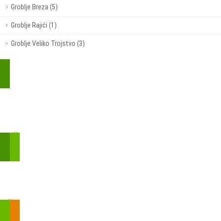
Groblje Breza (5)
Groblje Rajići (1)
Groblje Veliko Trojstvo (3)
Kupite parkirališnu kartu online!
Bmove je usluga koja uključuje mobilnu i web aplikaciju za
brzui jednostavnu on-line kupnju parkirnih karata.
Zakon o fiskalizaciji u prometu gotovinom - SMS plaćanje
Prilikom obavljene kupovine putem SMS-a trebali biste dobiti
brojtransakcije/PIN