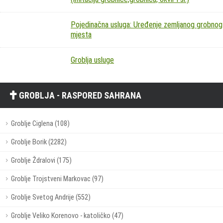
Pojedinačna usluga: Uređenje zemljanog grobnog
mjesta
Groblja usluge
GROBLJA - RASPORED SAHRANA
Groblje Ciglena (108)
Groblje Borik (2282)
Groblje Ždralovi (175)
Groblje Trojstveni Markovac (97)
Groblje Svetog Andrije (552)
Groblje Veliko Korenovo - katoličko (47)