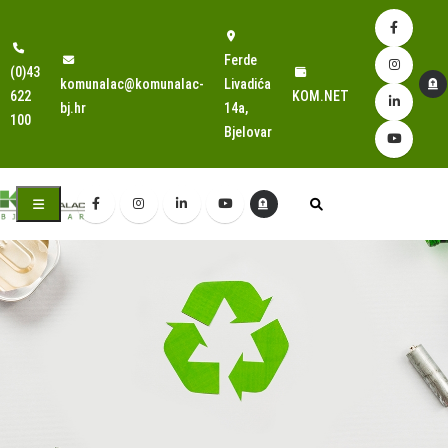
Ferde
(0)43
komunalac@komunalac-
Livadića
622
KOM.NET
bj.hr
14a,
100
Bjelovar