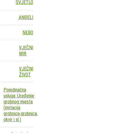
SVJETLO
ANĐELI
NEBO
VJEČNI
MIR
VJEČNI
ŽIVOT
Pojedinačna
usluga: Uređenje
grobnog mjesta
(imitacija
grobnice,grobnica,
okvir i sl.)