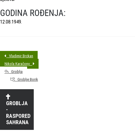
GODINA ROĐENJA:
12.08.1949.
Vladimir Brckan
Nikola Karačony
Groblja
Groblje Borik
GROBLJA
-
RASPORED
SAHRANA