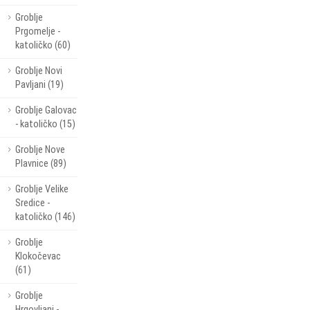
Groblje
Prgomelje -
katoličko (60)
Groblje Novi
Pavljani (19)
Groblje Galovac
- katoličko (15)
Groblje Nove
Plavnice (89)
Groblje Velike
Sredice -
katoličko (146)
Groblje
Klokočevac
(61)
Groblje
Hrgovljani -