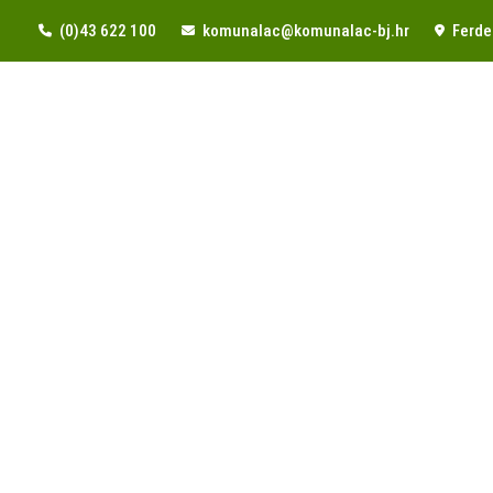
(0)43 622 100
komunalac@komunalac-bj.hr
Ferde 