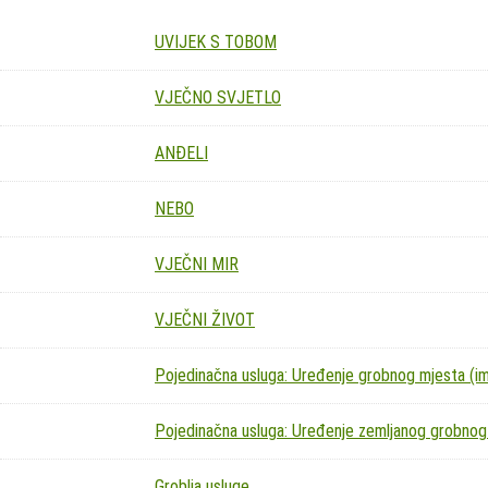
UVIJEK S TOBOM
VJEČNO SVJETLO
ANĐELI
NEBO
VJEČNI MIR
VJEČNI ŽIVOT
Pojedinačna usluga: Uređenje grobnog mjesta (imit
Pojedinačna usluga: Uređenje zemljanog grobnog
Groblja usluge