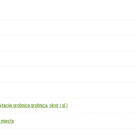
acija grobnice,grobnica, okvir i sl.)
 mjesta