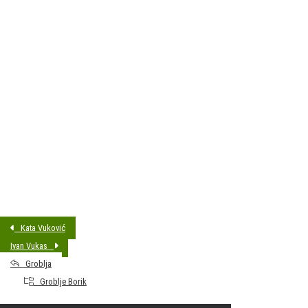
DATUM SAHRANE:
15.01.2021 14:00
MJESTO PREBIVALIŠTA:
Bjelovar
GODINA ROĐENJA:
1931
Kata Vuković
Ivan Vukas
Groblja
Groblje Borik