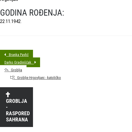
GODINA ROĐENJA:
22.11.1942.
Branka Pavlić
Darko Gradinšćak
Groblja
Groblje Hrgovljani - katoličko
GROBLJA
-
RASPORED
SAHRANA