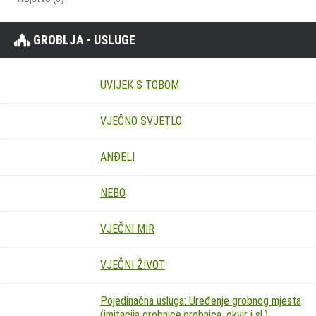
GROBLJA - USLUGE
UVIJEK S TOBOM
VJEČNO SVJETLO
ANĐELI
NEBO
VJEČNI MIR
VJEČNI ŽIVOT
Pojedinačna usluga: Uređenje grobnog mjesta
(imitacija grobnice,grobnica, okvir i sl.)