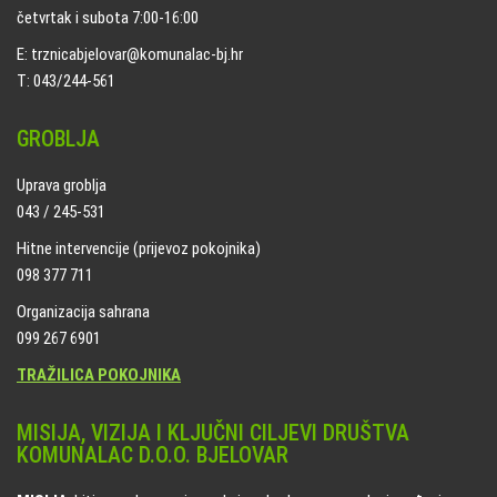
četvrtak i subota 7:00-16:00
E: trznicabjelovar@komunalac-bj.hr
T: 043/244-561
GROBLJA
Uprava groblja
043 / 245-531
Hitne intervencije (prijevoz pokojnika)
098 377 711
Organizacija sahrana
099 267 6901
TRAŽILICA POKOJNIKA
MISIJA, VIZIJA I KLJUČNI CILJEVI DRUŠTVA
KOMUNALAC D.O.O. BJELOVAR