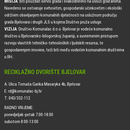
MISIJA
: biti pouzdan servis grada i svakodnevno na usluzi građanima.
Navedeno se ostvaruje svrhovitim, gospodarski učinkovitim i ekološki
održivim obavljanjem komunalnih djelatnosti na uslužnom području
grada Bjelovara i drugih JLS u kojima Društvo pruža usluge.
VIZIJA
: Društvo Komunalac d.o.o. Bjelovar je vodeće komunalno
društvo u Bjelovarsko-bilogorskoj županiji, a suvremenim pristupom
razvoju vlastitih tehničko-tehnoloških i ljudskih resursa, te
gospodarenjem imovine, teži biti među vodećim komunalnim društvima
u RH..
RECIKLAŽNO DVORIŠTE BJELOVAR
A: Ulica Tomaša Garika Masaryka 4b, Bjelovar
E: rd@komunalac-bj.hr
T: 043/332-112
RADNO VRIJEME:
ponedjeljak-petak 7:00-18:00
subotom 8:00-13:00