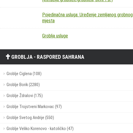
Pojedinačna usluga: Uređenje zemljanog grobnog
mjesta
Groblja usluge
GROBLJA - RASPORED SAHRANA
Groblje Ciglena (108)
Groblje Borik (2280)
Groblje Ždralovi (175)
Groblje Trojstveni Markovac (97)
Groblje Svetog Andrije (550)
Groblje Veliko Korenovo - katoličko (47)