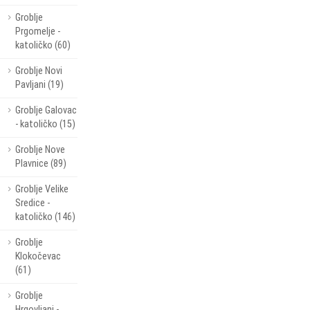
Groblje
Prgomelje -
katoličko (60)
Groblje Novi
Pavljani (19)
Groblje Galovac
- katoličko (15)
Groblje Nove
Plavnice (89)
Groblje Velike
Sredice -
katoličko (146)
Groblje
Klokočevac
(61)
Groblje
Hrgovljani -