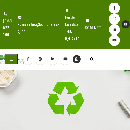
Ferde
(0)43
komunalac@komunalac-
Livadića
622
KOM.NET
bj.hr
14a,
100
Bjelovar