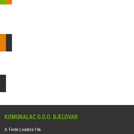
Pošaljite nam upit ili nazovite!
Odgovorit ćemo Vam u
najkraćem mogućem roku.
E: komunalac@komunalac-bj.hr
T: 043/622-100
Čišćenje i uređenje grobnih mjesta
Naručite online jedan od ponuđenih paketa. usluga je dostupna
na svim grobljima kojima upravlja Komunalac d.o.o. Bjelovar.
KOMUNALAC D.O.O. BJELOVAR
A: Ferde Livadića 14a