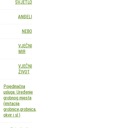
SVJETLO
ANĐELI
NEBO
VJEČNI
MIR
VJEČNI
ŽIVOT
Pojedinačna
usluga: Uređenje
grobnog mjesta
(imitacija
grobnice,grobnica,
okvir i sl.)