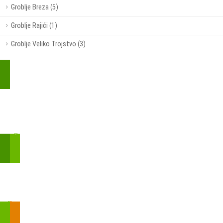
Groblje Breza (5)
Groblje Rajići (1)
Groblje Veliko Trojstvo (3)
Kupite parkirališnu kartu online!
Bmove je usluga koja uključuje mobilnu i web aplikaciju za
brzui jednostavnu on-line kupnju parkirnih karata.
Zakon o fiskalizaciji u prometu gotovinom - SMS plaćanje
Prilikom obavljene kupovine putem SMS-a trebali biste dobiti
brojtransakcije/PIN