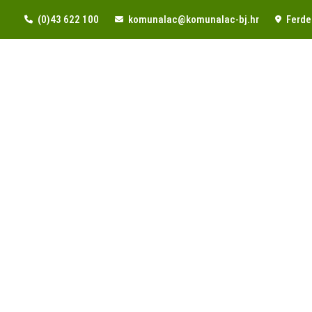
(0)43 622 100
komunalac@komunalac-bj.hr
Ferde 