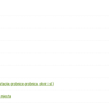
acija grobnice,grobnica, okvir i sl.)
 mjesta