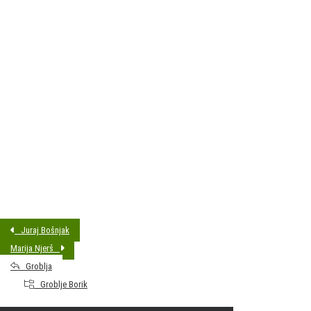
DATUM SAHRANE:
24.09.2015 14:00
MJESTO PREBIVALIŠTA:
Bjelovar
GODINA ROĐENJA:
03.11.1937.
Juraj Bošnjak
Marija Njerš
Groblja
Groblje Borik