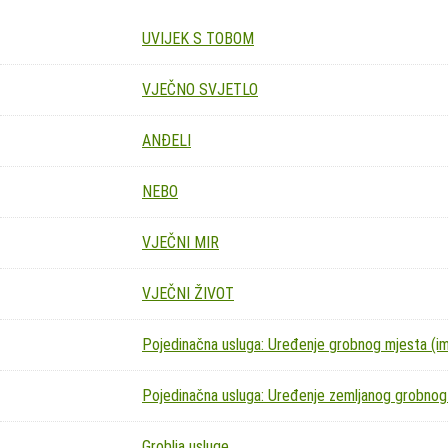
UVIJEK S TOBOM
VJEČNO SVJETLO
ANĐELI
NEBO
VJEČNI MIR
VJEČNI ŽIVOT
Pojedinačna usluga: Uređenje grobnog mjesta (imit
Pojedinačna usluga: Uređenje zemljanog grobnog
Groblja usluge