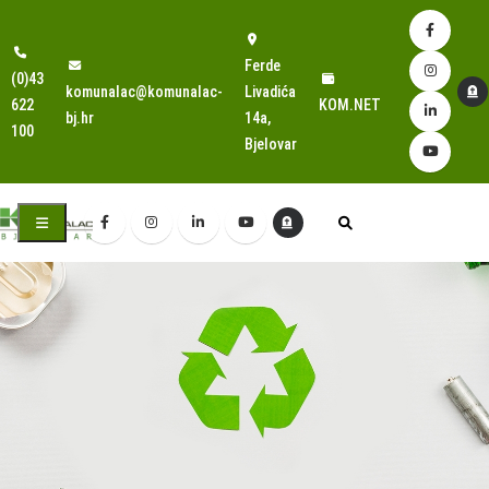
Ferde
(0)43
komunalac@komunalac-
Livadića
622
KOM.NET
bj.hr
14a,
100
Bjelovar