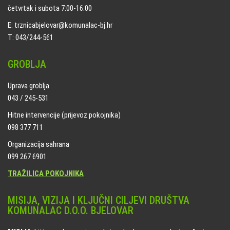
četvrtak i subota 7:00-16:00
E: trznicabjelovar@komunalac-bj.hr
T: 043/244-561
GROBLJA
Uprava groblja
043 / 245-531
Hitne intervencije (prijevoz pokojnika)
098 377 711
Organizacija sahrana
099 267 6901
TRAŽILICA POKOJNIKA
MISIJA, VIZIJA I KLJUČNI CILJEVI DRUŠTVA
KOMUNALAC D.O.O. BJELOVAR