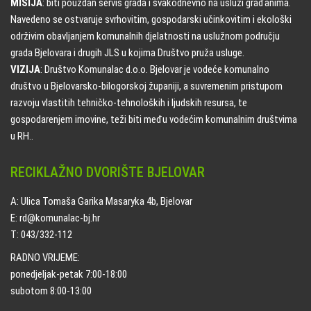
MISIJA
: biti pouzdan servis grada i svakodnevno na usluzi građanima.
Navedeno se ostvaruje svrhovitim, gospodarski učinkovitim i ekološki
održivim obavljanjem komunalnih djelatnosti na uslužnom području
grada Bjelovara i drugih JLS u kojima Društvo pruža usluge.
VIZIJA
: Društvo Komunalac d.o.o. Bjelovar je vodeće komunalno
društvo u Bjelovarsko-bilogorskoj županiji, a suvremenim pristupom
razvoju vlastitih tehničko-tehnoloških i ljudskih resursa, te
gospodarenjem imovine, teži biti među vodećim komunalnim društvima
u RH..
RECIKLAŽNO DVORIŠTE BJELOVAR
A: Ulica Tomaša Garika Masaryka 4b, Bjelovar
E: rd@komunalac-bj.hr
T: 043/332-112
RADNO VRIJEME:
ponedjeljak-petak 7:00-18:00
subotom 8:00-13:00