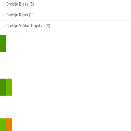
Groblje Breza (5)
Groblje Rajići (1)
Groblje Veliko Trojstvo (3)
Kupite parkirališnu kartu online!
Bmove je usluga koja uključuje mobilnu i web aplikaciju za
brzui jednostavnu on-line kupnju parkirnih karata.
Zakon o fiskalizaciji u prometu gotovinom - SMS plaćanje
Prilikom obavljene kupovine putem SMS-a trebali biste dobiti
brojtransakcije/PIN