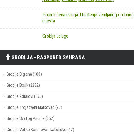
Pojedinačna usluga: Uređenje zemljanog grobnog
mjesta
Groblja usluge
GROBLJA - RASPORED SAHRANA
Groblje Ciglena (108)
Groblje Borik (2282)
Groblje Ždralovi (175)
Groblje Trojstveni Markovac (97)
Groblje Svetog Andrije (552)
Groblje Veliko Korenovo - katoličko (47)