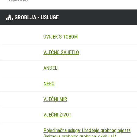
GROBLJA - USLUGE
UVIJEK S TOBOM
VJEČNO SVJETLO
ANĐELI
NEBO
VJEČNI MIR
VJEČNI ŽIVOT
Pojedinačna usluga: Uređenje grobnog mjesta
(imitacija grobnice,grobnica, okvir i sl.)