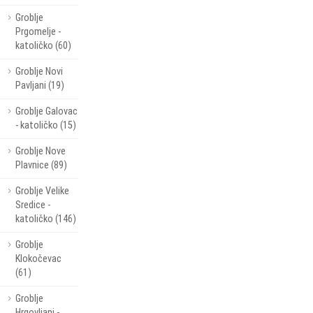
Groblje
Prgomelje -
katoličko (60)
Groblje Novi
Pavljani (19)
Groblje Galovac
- katoličko (15)
Groblje Nove
Plavnice (89)
Groblje Velike
Sredice -
katoličko (146)
Groblje
Klokočevac
(61)
Groblje
Hrgovljani -