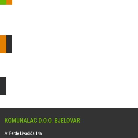
Pošaljite nam upit ili nazovite!
Odgovorit ćemo Vam u
najkraćem mogućem roku.
E: komunalac@komunalac-bj.hr
T: 043/622-100
Čišćenje i uređenje grobnih mjesta
Naručite online jedan od ponuđenih paketa. usluga je dostupna
na svim grobljima kojima upravlja Komunalac d.o.o. Bjelovar.
KOMUNALAC D.O.O. BJELOVAR
A: Ferde Livadića 14a