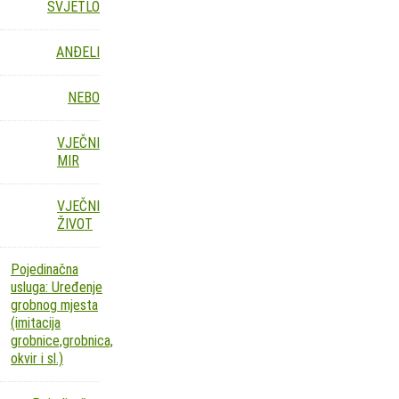
SVJETLO
ANĐELI
NEBO
VJEČNI
MIR
VJEČNI
ŽIVOT
Pojedinačna
usluga: Uređenje
grobnog mjesta
(imitacija
grobnice,grobnica,
okvir i sl.)