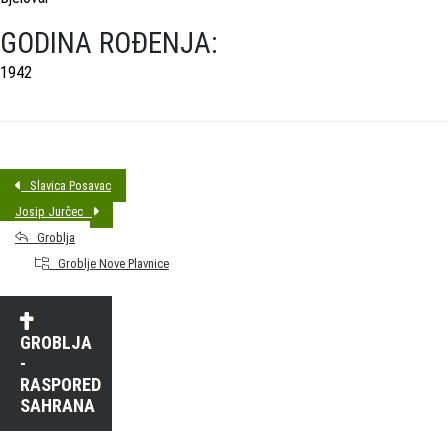
GODINA ROĐENJA:
1942
Slavica Posavac
Josip Jurčec
Groblja
Groblje Nove Plavnice
GROBLJA
-
RASPORED
SAHRANA