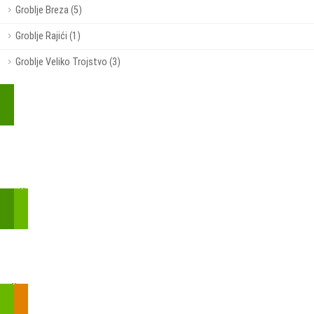
Groblje Breza (5)
Groblje Rajići (1)
Groblje Veliko Trojstvo (3)
Kupite parkirališnu kartu online!
Bmove je usluga koja uključuje mobilnu i web aplikaciju za
brzui jednostavnu on-line kupnju parkirnih karata.
Zakon o fiskalizaciji u prometu gotovinom - SMS plaćanje
Prilikom obavljene kupovine putem SMS-a trebali biste dobiti
brojtransakcije/PIN