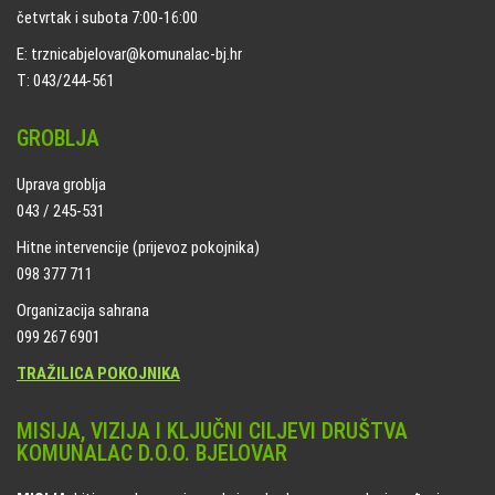
četvrtak i subota 7:00-16:00
E: trznicabjelovar@komunalac-bj.hr
T: 043/244-561
GROBLJA
Uprava groblja
043 / 245-531
Hitne intervencije (prijevoz pokojnika)
098 377 711
Organizacija sahrana
099 267 6901
TRAŽILICA POKOJNIKA
MISIJA, VIZIJA I KLJUČNI CILJEVI DRUŠTVA
KOMUNALAC D.O.O. BJELOVAR