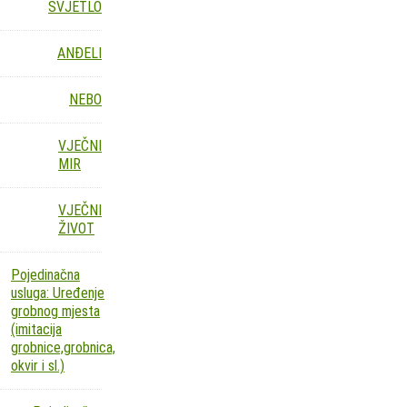
SVJETLO
ANĐELI
NEBO
VJEČNI
MIR
VJEČNI
ŽIVOT
Pojedinačna
usluga: Uređenje
grobnog mjesta
(imitacija
grobnice,grobnica,
okvir i sl.)