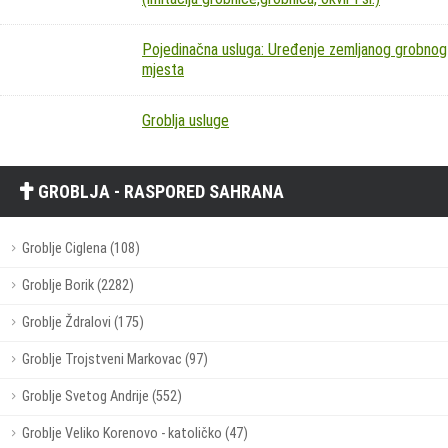
Pojedinačna usluga: Uređenje zemljanog grobnog
mjesta
Groblja usluge
GROBLJA - RASPORED SAHRANA
Groblje Ciglena (108)
Groblje Borik (2282)
Groblje Ždralovi (175)
Groblje Trojstveni Markovac (97)
Groblje Svetog Andrije (552)
Groblje Veliko Korenovo - katoličko (47)