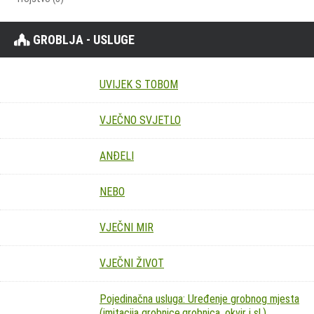
GROBLJA - USLUGE
UVIJEK S TOBOM
VJEČNO SVJETLO
ANĐELI
NEBO
VJEČNI MIR
VJEČNI ŽIVOT
Pojedinačna usluga: Uređenje grobnog mjesta
(imitacija grobnice,grobnica, okvir i sl.)