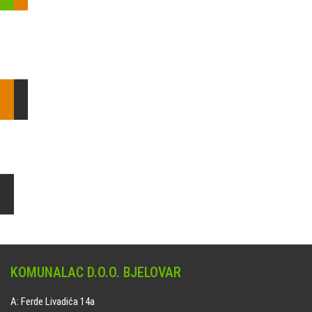
Pošaljite nam upit ili nazovite!
Odgovorit ćemo Vam u
najkraćem mogućem roku.
E: komunalac@komunalac-bj.hr
T: 043/622-100
Čišćenje i uređenje grobnih mjesta
Naručite online jedan od ponuđenih paketa. usluga je dostupna
na svim grobljima kojima upravlja Komunalac d.o.o. Bjelovar.
KOMUNALAC D.O.O. BJELOVAR
A: Ferde Livadića 14a