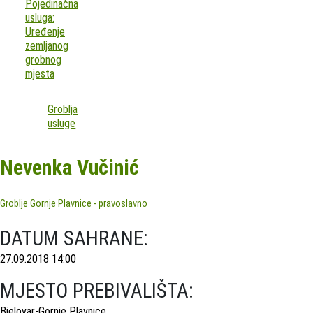
Pojedinačna
usluga:
Uređenje
zemljanog
grobnog
mjesta
Groblja
usluge
Nevenka Vučinić
Groblje Gornje Plavnice - pravoslavno
DATUM SAHRANE:
27.09.2018 14:00
MJESTO PREBIVALIŠTA:
Bjelovar-Gornje Plavnice