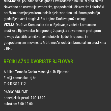
MISIJA
: biti pouzdan servis grada i svakodnevno na usluzi građanima.
Navedeno se ostvaruje svrhovitim, gospodarski učinkovitim i ekološki
održivim obavljanjem komunalnih djelatnosti na uslužnom području
grada Bjelovara i drugih JLS u kojima Društvo pruža usluge.
VIZIJA
: Društvo Komunalac d.o.o. Bjelovar je vodeće komunalno
društvo u Bjelovarsko-bilogorskoj županiji, a suvremenim pristupom
razvoju vlastitih tehničko-tehnoloških i ljudskih resursa, te
gospodarenjem imovine, teži biti među vodećim komunalnim društvima
u RH..
RECIKLAŽNO DVORIŠTE BJELOVAR
A: Ulica Tomaša Garika Masaryka 4b, Bjelovar
E: rd@komunalac-bj.hr
T: 043/332-112
RADNO VRIJEME:
ponedjeljak-petak 7:00-18:00
subotom 8:00-13:00