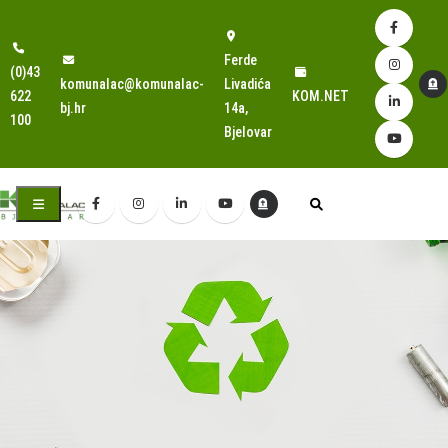
Ferde
(0)43
komunalac@komunalac-
Livadića
622
KOM.NET
bj.hr
14a,
100
Bjelovar