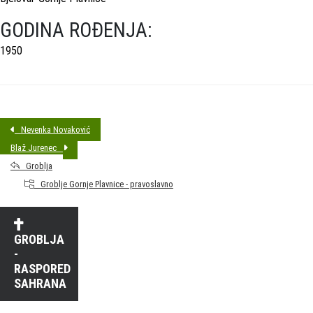
GODINA ROĐENJA:
1950
Nevenka Novaković
Blaž Jurenec
Groblja
Groblje Gornje Plavnice - pravoslavno
GROBLJA
-
RASPORED
SAHRANA