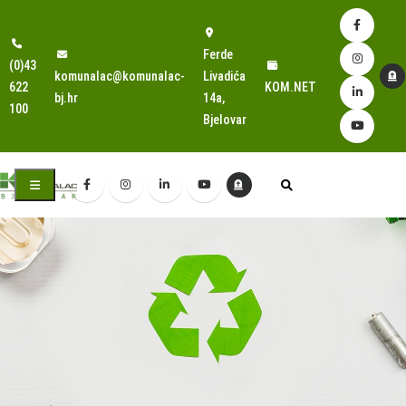
Ferde
(0)43
komunalac@komunalac-
Livadića
622
KOM.NET
bj.hr
14a,
100
Bjelovar