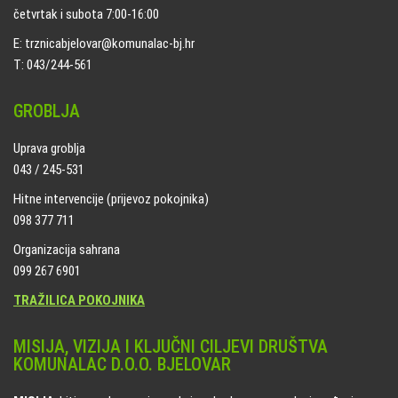
četvrtak i subota 7:00-16:00
E: trznicabjelovar@komunalac-bj.hr
T: 043/244-561
GROBLJA
Uprava groblja
043 / 245-531
Hitne intervencije (prijevoz pokojnika)
098 377 711
Organizacija sahrana
099 267 6901
TRAŽILICA POKOJNIKA
MISIJA, VIZIJA I KLJUČNI CILJEVI DRUŠTVA
KOMUNALAC D.O.O. BJELOVAR