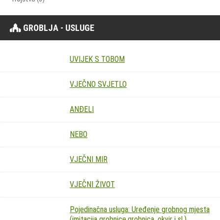
GROBLJA - USLUGE
UVIJEK S TOBOM
VJEČNO SVJETLO
ANĐELI
NEBO
VJEČNI MIR
VJEČNI ŽIVOT
Pojedinačna usluga: Uređenje grobnog mjesta
(imitacija grobnice,grobnica, okvir i sl.)