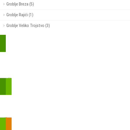
Groblje Breza (5)
Groblje Rajići (1)
Groblje Veliko Trojstvo (3)
Kupite parkirališnu kartu online!
Bmove je usluga koja uključuje mobilnu i web aplikaciju za
brzui jednostavnu on-line kupnju parkirnih karata.
Zakon o fiskalizaciji u prometu gotovinom - SMS plaćanje
Prilikom obavljene kupovine putem SMS-a trebali biste dobiti
brojtransakcije/PIN