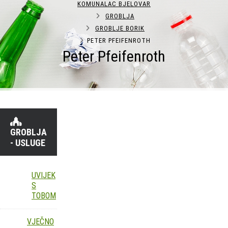
KOMUNALAC BJELOVAR
GROBLJA
GROBLJE BORIK
PETER PFEIFENROTH
Peter Pfeifenroth
GROBLJA
- USLUGE
UVIJEK
S
TOBOM
VJEČNO