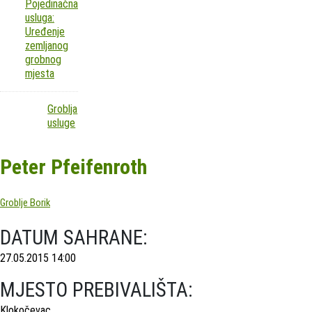
Pojedinačna
usluga:
Uređenje
zemljanog
grobnog
mjesta
Groblja
usluge
Peter Pfeifenroth
Groblje Borik
DATUM SAHRANE:
27.05.2015 14:00
MJESTO PREBIVALIŠTA:
Klokočevac