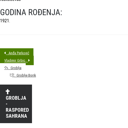
GODINA ROĐENJA:
1921.
Anđa Perković
Vladimir Grbic
Groblja
Groblje Borik
GROBLJA
-
RASPORED
SAHRANA