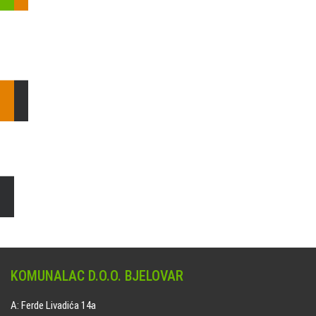
Pošaljite nam upit ili nazovite!
Odgovorit ćemo Vam u
najkraćem mogućem roku.
E: komunalac@komunalac-bj.hr
T: 043/622-100
Čišćenje i uređenje grobnih mjesta
Naručite online jedan od ponuđenih paketa. usluga je dostupna
na svim grobljima kojima upravlja Komunalac d.o.o. Bjelovar.
KOMUNALAC D.O.O. BJELOVAR
A: Ferde Livadića 14a