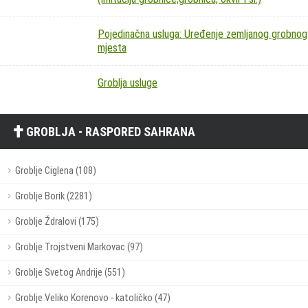
Pojedinačna usluga: Uređenje zemljanog grobnog
mjesta
Groblja usluge
GROBLJA - RASPORED SAHRANA
Groblje Ciglena (108)
Groblje Borik (2281)
Groblje Ždralovi (175)
Groblje Trojstveni Markovac (97)
Groblje Svetog Andrije (551)
Groblje Veliko Korenovo - katoličko (47)