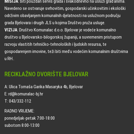
MISIJA
: biti pouzdan servis grada i svakodnevno na usluzi građanima.
Navedeno se ostvaruje svrhovitim, gospodarski učinkovitim i ekološki
održivim obavljanjem komunalnih djelatnosti na uslužnom području
grada Bjelovara i drugih JLS u kojima Društvo pruža usluge.
VIZIJA
: Društvo Komunalac d.o.o. Bjelovar je vodeće komunalno
društvo u Bjelovarsko-bilogorskoj županiji, a suvremenim pristupom
razvoju vlastitih tehničko-tehnoloških i ljudskih resursa, te
gospodarenjem imovine, teži biti među vodećim komunalnim društvima
u RH..
RECIKLAŽNO DVORIŠTE BJELOVAR
A: Ulica Tomaša Garika Masaryka 4b, Bjelovar
E: rd@komunalac-bj.hr
T: 043/332-112
RADNO VRIJEME:
ponedjeljak-petak 7:00-18:00
subotom 8:00-13:00