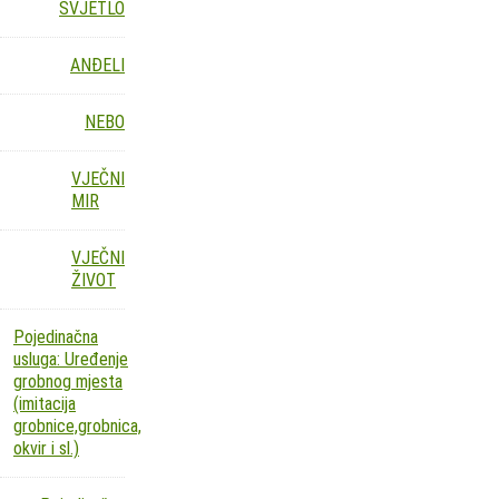
SVJETLO
ANĐELI
NEBO
VJEČNI
MIR
VJEČNI
ŽIVOT
Pojedinačna
usluga: Uređenje
grobnog mjesta
(imitacija
grobnice,grobnica,
okvir i sl.)