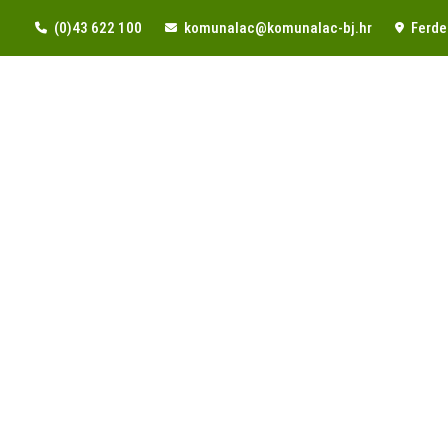
(0)43 622 100
komunalac@komunalac-bj.hr
Ferde 