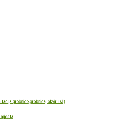
acija grobnice,grobnica, okvir i sl.)
 mjesta