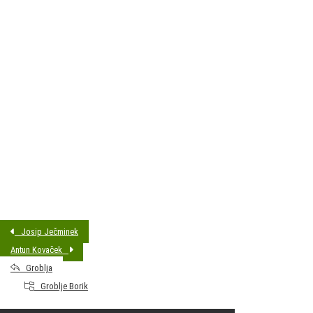
DATUM SAHRANE:
06.07.2020 13:00
MJESTO PREBIVALIŠTA:
Bjelovar
GODINA ROĐENJA:
1985
Josip Ječminek
Antun Kovaček
Groblja
Groblje Borik