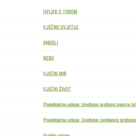
UVIJEK S TOBOM
VJEČNO SVJETLO
ANĐELI
NEBO
VJEČNI MIR
VJEČNI ŽIVOT
Pojedinačna usluga: Uređenje grobnog mjesta (imit
Pojedinačna usluga: Uređenje zemljanog grobnog
Groblja usluge