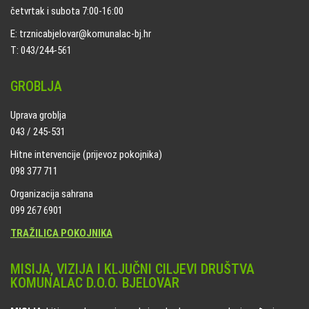
četvrtak i subota 7:00-16:00
E: trznicabjelovar@komunalac-bj.hr
T: 043/244-561
GROBLJA
Uprava groblja
043 / 245-531
Hitne intervencije (prijevoz pokojnika)
098 377 711
Organizacija sahrana
099 267 6901
TRAŽILICA POKOJNIKA
MISIJA, VIZIJA I KLJUČNI CILJEVI DRUŠTVA
KOMUNALAC D.O.O. BJELOVAR