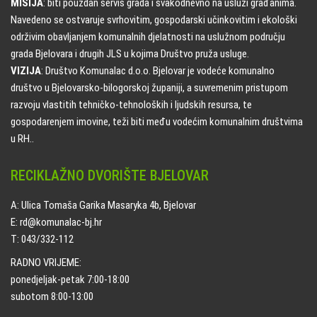
MISIJA
: biti pouzdan servis grada i svakodnevno na usluzi građanima.
Navedeno se ostvaruje svrhovitim, gospodarski učinkovitim i ekološki
održivim obavljanjem komunalnih djelatnosti na uslužnom području
grada Bjelovara i drugih JLS u kojima Društvo pruža usluge.
VIZIJA
: Društvo Komunalac d.o.o. Bjelovar je vodeće komunalno
društvo u Bjelovarsko-bilogorskoj županiji, a suvremenim pristupom
razvoju vlastitih tehničko-tehnoloških i ljudskih resursa, te
gospodarenjem imovine, teži biti među vodećim komunalnim društvima
u RH..
RECIKLAŽNO DVORIŠTE BJELOVAR
A: Ulica Tomaša Garika Masaryka 4b, Bjelovar
E: rd@komunalac-bj.hr
T: 043/332-112
RADNO VRIJEME:
ponedjeljak-petak 7:00-18:00
subotom 8:00-13:00