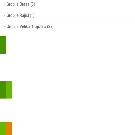
Groblje Breza (5)
Groblje Rajići (1)
Groblje Veliko Trojstvo (3)
Kupite parkirališnu kartu online!
Bmove je usluga koja uključuje mobilnu i web aplikaciju za
brzui jednostavnu on-line kupnju parkirnih karata.
Zakon o fiskalizaciji u prometu gotovinom - SMS plaćanje
Prilikom obavljene kupovine putem SMS-a trebali biste dobiti
brojtransakcije/PIN