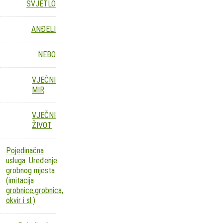
SVJETLO
ANĐELI
NEBO
VJEČNI
MIR
VJEČNI
ŽIVOT
Pojedinačna
usluga: Uređenje
grobnog mjesta
(imitacija
grobnice,grobnica,
okvir i sl.)