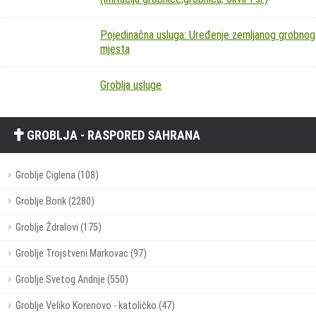
Pojedinačna usluga: Uređenje zemljanog grobnog
mjesta
Groblja usluge
GROBLJA - RASPORED SAHRANA
Groblje Ciglena (108)
Groblje Borik (2280)
Groblje Ždralovi (175)
Groblje Trojstveni Markovac (97)
Groblje Svetog Andrije (550)
Groblje Veliko Korenovo - katoličko (47)