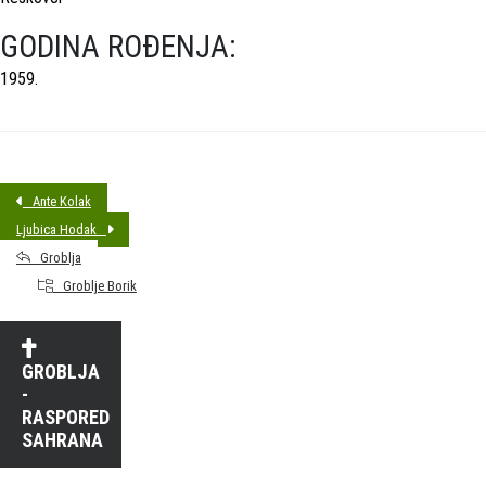
GODINA ROĐENJA:
1959.
Ante Kolak
Ljubica Hodak
Groblja
Groblje Borik
GROBLJA
-
RASPORED
SAHRANA