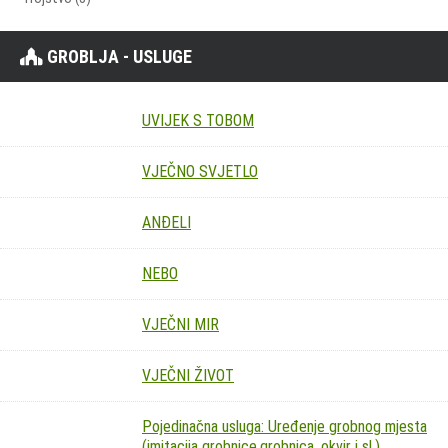
GROBLJA - USLUGE
UVIJEK S TOBOM
VJEČNO SVJETLO
ANĐELI
NEBO
VJEČNI MIR
VJEČNI ŽIVOT
Pojedinačna usluga: Uređenje grobnog mjesta
(imitacija grobnice,grobnica, okvir i sl.)