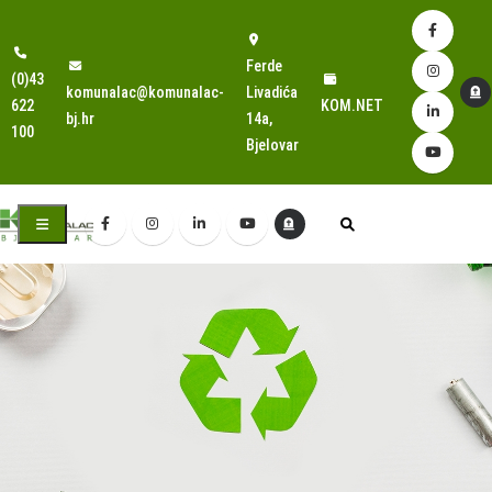
Ferde
(0)43
komunalac@komunalac-
Livadića
622
KOM.NET
bj.hr
14a,
100
Bjelovar