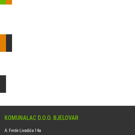
Pošaljite nam upit ili nazovite!
Odgovorit ćemo Vam u
najkraćem mogućem roku.
E: komunalac@komunalac-bj.hr
T: 043/622-100
Čišćenje i uređenje grobnih mjesta
Naručite online jedan od ponuđenih paketa. usluga je dostupna
na svim grobljima kojima upravlja Komunalac d.o.o. Bjelovar.
KOMUNALAC D.O.O. BJELOVAR
A: Ferde Livadića 14a