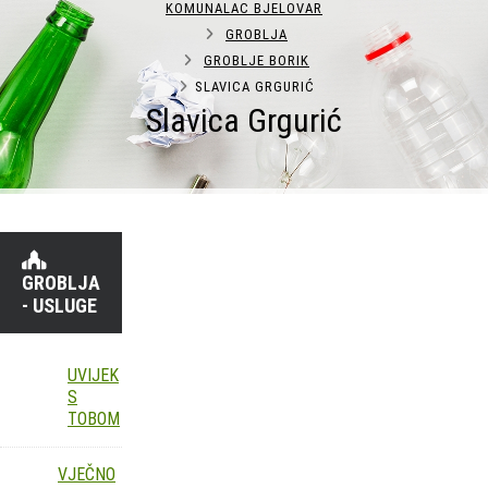
KOMUNALAC BJELOVAR
GROBLJA
GROBLJE BORIK
SLAVICA GRGURIĆ
Slavica Grgurić
GROBLJA
- USLUGE
UVIJEK
S
TOBOM
VJEČNO