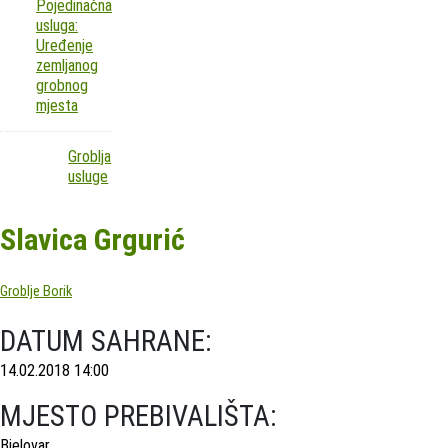
Pojedinačna
usluga:
Uređenje
zemljanog
grobnog
mjesta
Groblja
usluge
Slavica Grgurić
Groblje Borik
DATUM SAHRANE:
14.02.2018 14:00
MJESTO PREBIVALIŠTA:
Bjelovar