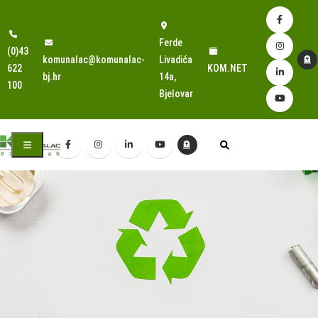
Ferde
(0)43
komunalac@komunalac-
Livadića
622
KOM.NET
bj.hr
14a,
100
Bjelovar