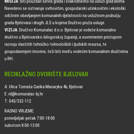
MISIJA
: biti pouzdan servis grada i svakodnevno na usluzi građanima.
Navedeno se ostvaruje svrhovitim, gospodarski učinkovitim i ekološki
održivim obavljanjem komunalnih djelatnosti na uslužnom području
grada Bjelovara i drugih JLS u kojima Društvo pruža usluge.
VIZIJA
: Društvo Komunalac d.o.o. Bjelovar je vodeće komunalno
društvo u Bjelovarsko-bilogorskoj županiji, a suvremenim pristupom
razvoju vlastitih tehničko-tehnoloških i ljudskih resursa, te
gospodarenjem imovine, teži biti među vodećim komunalnim društvima
u RH..
RECIKLAŽNO DVORIŠTE BJELOVAR
A: Ulica Tomaša Garika Masaryka 4b, Bjelovar
E: rd@komunalac-bj.hr
T: 043/332-112
RADNO VRIJEME:
ponedjeljak-petak 7:00-18:00
subotom 8:00-13:00