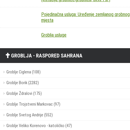
Pojedinačna usluga: Uređenje zemljanog grobnog
mjesta
Groblja usluge
GROBLJA - RASPORED SAHRANA
Groblje Ciglena (108)
Groblje Borik (2282)
Groblje Ždralovi (175)
Groblje Trojstveni Markovac (97)
Groblje Svetog Andrije (552)
Groblje Veliko Korenovo - katoličko (47)