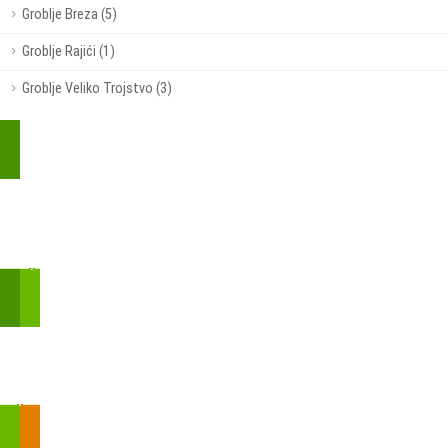
Groblje Breza (5)
Groblje Rajići (1)
Groblje Veliko Trojstvo (3)
Kupite parkirališnu kartu online!
Bmove je usluga koja uključuje mobilnu i web aplikaciju za
brzui jednostavnu on-line kupnju parkirnih karata.
Zakon o fiskalizaciji u prometu gotovinom - SMS plaćanje
Prilikom obavljene kupovine putem SMS-a trebali biste dobiti
brojtransakcije/PIN