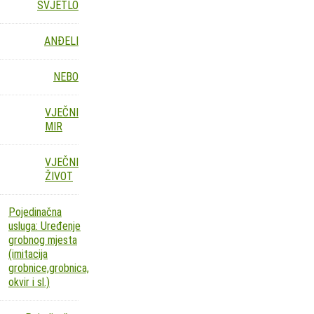
SVJETLO
ANĐELI
NEBO
VJEČNI
MIR
VJEČNI
ŽIVOT
Pojedinačna
usluga: Uređenje
grobnog mjesta
(imitacija
grobnice,grobnica,
okvir i sl.)