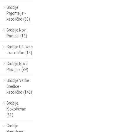
Groblje
Prgomelje -
katoličko (60)
Groblje Novi
Pavljani (19)
Groblje Galovac
- katoličko (15)
Groblje Nove
Plavnice (89)
Groblje Velike
Sredice -
katoličko (146)
Groblje
Klokočevac
(61)
Groblje
Hrgovljani -