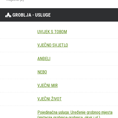
GROBLJA - USLUGE
UVIJEK S TOBOM
VJEČNO SVJETLO
ANĐELI
NEBO
VJEČNI MIR
VJEČNI ŽIVOT
Pojedinačna usluga: Uređenje grobnog mjesta
(imitacija grobnice,grobnica, okvir i sl.)