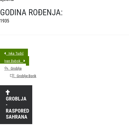
GODINA ROĐENJA:
1935
Ivka Tudić
Ivan Babok
Groblja
Groblje Borik
GROBLJA
-
RASPORED
SAHRANA