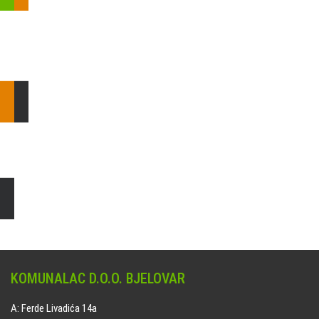
Pošaljite nam upit ili nazovite!
Odgovorit ćemo Vam u
najkraćem mogućem roku.
E: komunalac@komunalac-bj.hr
T: 043/622-100
Čišćenje i uređenje grobnih mjesta
Naručite online jedan od ponuđenih paketa. usluga je dostupna
na svim grobljima kojima upravlja Komunalac d.o.o. Bjelovar.
KOMUNALAC D.O.O. BJELOVAR
A: Ferde Livadića 14a