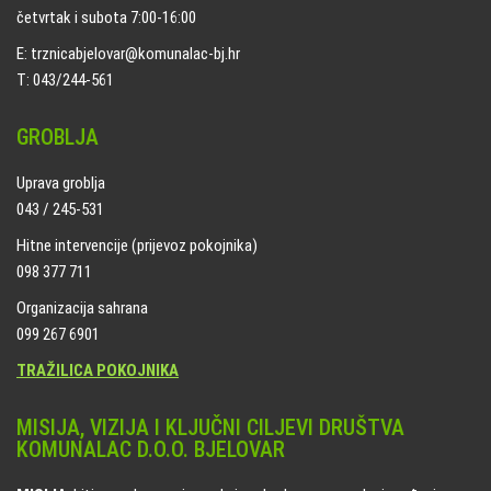
četvrtak i subota 7:00-16:00
E: trznicabjelovar@komunalac-bj.hr
T: 043/244-561
GROBLJA
Uprava groblja
043 / 245-531
Hitne intervencije (prijevoz pokojnika)
098 377 711
Organizacija sahrana
099 267 6901
TRAŽILICA POKOJNIKA
MISIJA, VIZIJA I KLJUČNI CILJEVI DRUŠTVA
KOMUNALAC D.O.O. BJELOVAR