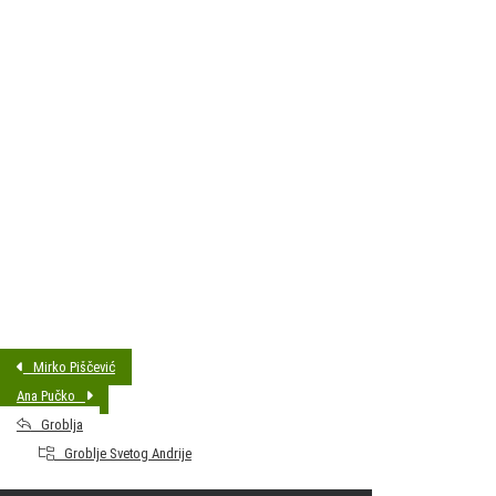
DATUM SAHRANE:
21.01.2021 14:00
MJESTO PREBIVALIŠTA:
Bjelovar
GODINA ROĐENJA:
1932
Mirko Piščević
Ana Pučko
Groblja
Groblje Svetog Andrije