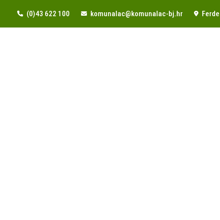
(0)43 622 100
komunalac@komunalac-bj.hr
Ferde 