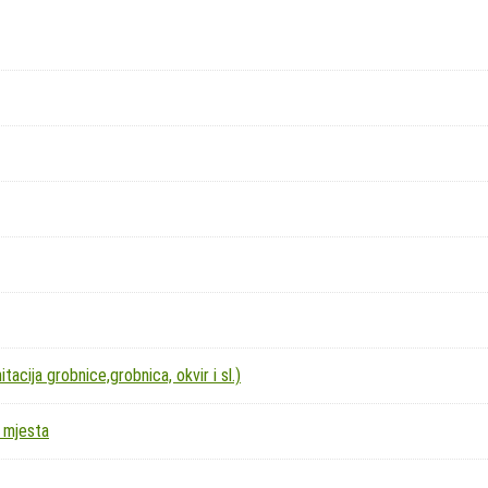
acija grobnice,grobnica, okvir i sl.)
 mjesta