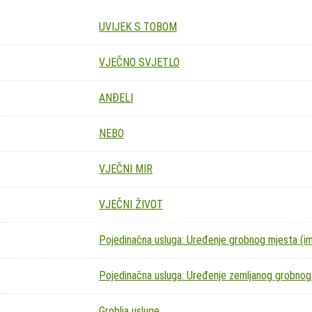
UVIJEK S TOBOM
VJEČNO SVJETLO
ANĐELI
NEBO
VJEČNI MIR
VJEČNI ŽIVOT
Pojedinačna usluga: Uređenje grobnog mjesta (imit
Pojedinačna usluga: Uređenje zemljanog grobnog
Groblja usluge