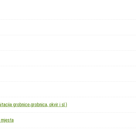
acija grobnice,grobnica, okvir i sl.)
 mjesta