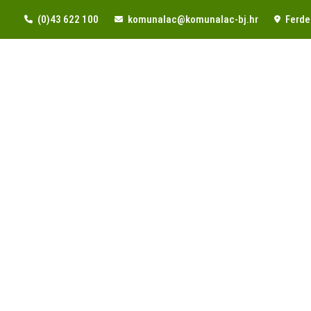
(0)43 622 100
komunalac@komunalac-bj.hr
Ferde 