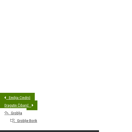
DATUM SAHRANE:
02.02.2016 14:00
MJESTO PREBIVALIŠTA:
Bjelovar
GODINA ROĐENJA:
30.08.1967.
Emilija Cindrić
Dragutin Ćibarić
Groblja
Groblje Borik