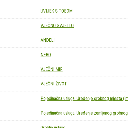
UVIJEK S TOBOM
VJEČNO SVJETLO
ANĐELI
NEBO
VJEČNI MIR
VJEČNI ŽIVOT
Pojedinačna usluga: Uređenje grobnog mjesta (imit
Pojedinačna usluga: Uređenje zemljanog grobnog
Groblja usluge