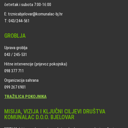
četvrtak i subota 7:00-16:00
E: trznicabjelovar@komunalac-bj.hr
T: 043/244-561
GROBLJA
Uprava groblja
043 / 245-531
Hitne intervencije (prijevoz pokojnika)
098 377 711
Organizacija sahrana
099 267 6901
TRAŽILICA POKOJNIKA
MISIJA, VIZIJA I KLJUČNI CILJEVI DRUŠTVA
KOMUNALAC D.O.O. BJELOVAR