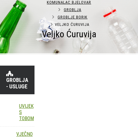
KOMUNALAC BJELOVAR
GROBLJA
GROBLJE BORIK
VELJKO ĆURUVIJA
Veljko Ćuruvija
GROBLJA
- USLUGE
UVIJEK
S
TOBOM
VJEČNO