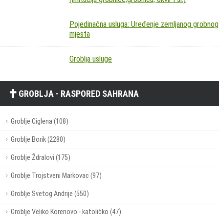
Pojedinačna usluga: Uređenje zemljanog grobnog
mjesta
Groblja usluge
GROBLJA - RASPORED SAHRANA
Groblje Ciglena (108)
Groblje Borik (2280)
Groblje Ždralovi (175)
Groblje Trojstveni Markovac (97)
Groblje Svetog Andrije (550)
Groblje Veliko Korenovo - katoličko (47)