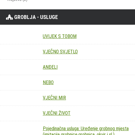
GROBLJA - USLUGE
UVIJEK S TOBOM
VJEČNO SVJETLO
ANĐELI
NEBO
VJEČNI MIR
VJEČNI ŽIVOT
Pojedinačna usluga: Uređenje grobnog mjesta
(imitacija grobnice,grobnica, okvir i sl.)