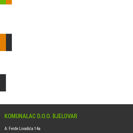
Pošaljite nam upit ili nazovite!
Odgovorit ćemo Vam u
najkraćem mogućem roku.
E: komunalac@komunalac-bj.hr
T: 043/622-100
Čišćenje i uređenje grobnih mjesta
Naručite online jedan od ponuđenih paketa. usluga je dostupna
na svim grobljima kojima upravlja Komunalac d.o.o. Bjelovar.
KOMUNALAC D.O.O. BJELOVAR
A: Ferde Livadića 14a