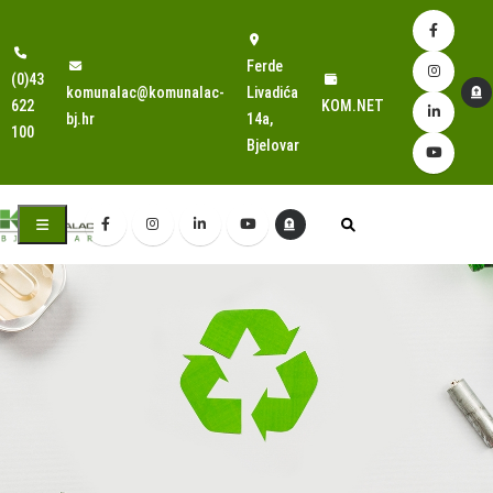
Ferde
(0)43
komunalac@komunalac-
Livadića
622
KOM.NET
bj.hr
14a,
100
Bjelovar