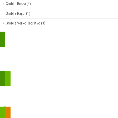
Groblje Breza (5)
Groblje Rajići (1)
Groblje Veliko Trojstvo (3)
Kupite parkirališnu kartu online!
Bmove je usluga koja uključuje mobilnu i web aplikaciju za
brzui jednostavnu on-line kupnju parkirnih karata.
Zakon o fiskalizaciji u prometu gotovinom - SMS plaćanje
Prilikom obavljene kupovine putem SMS-a trebali biste dobiti
brojtransakcije/PIN