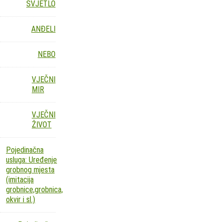
SVJETLO
ANĐELI
NEBO
VJEČNI
MIR
VJEČNI
ŽIVOT
Pojedinačna
usluga: Uređenje
grobnog mjesta
(imitacija
grobnice,grobnica,
okvir i sl.)