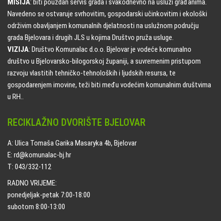
MISIJA
: biti pouzdan servis grada i svakodnevno na usluzi građanima.
Navedeno se ostvaruje svrhovitim, gospodarski učinkovitim i ekološki
održivim obavljanjem komunalnih djelatnosti na uslužnom području
grada Bjelovara i drugih JLS u kojima Društvo pruža usluge.
VIZIJA
: Društvo Komunalac d.o.o. Bjelovar je vodeće komunalno
društvo u Bjelovarsko-bilogorskoj županiji, a suvremenim pristupom
razvoju vlastitih tehničko-tehnoloških i ljudskih resursa, te
gospodarenjem imovine, teži biti među vodećim komunalnim društvima
u RH..
RECIKLAŽNO DVORIŠTE BJELOVAR
A: Ulica Tomaša Garika Masaryka 4b, Bjelovar
E: rd@komunalac-bj.hr
T: 043/332-112
RADNO VRIJEME:
ponedjeljak-petak 7:00-18:00
subotom 8:00-13:00