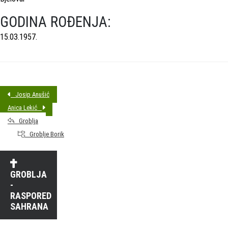
GODINA ROĐENJA:
15.03.1957.
Josip Anušić
Anica Lekić
Groblja
Groblje Borik
GROBLJA
-
RASPORED
SAHRANA