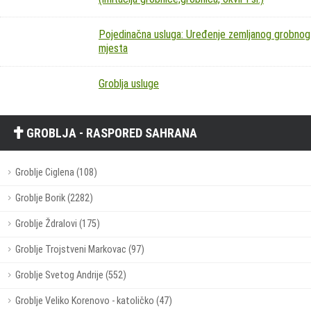
Pojedinačna usluga: Uređenje zemljanog grobnog
mjesta
Groblja usluge
GROBLJA - RASPORED SAHRANA
Groblje Ciglena (108)
Groblje Borik (2282)
Groblje Ždralovi (175)
Groblje Trojstveni Markovac (97)
Groblje Svetog Andrije (552)
Groblje Veliko Korenovo - katoličko (47)