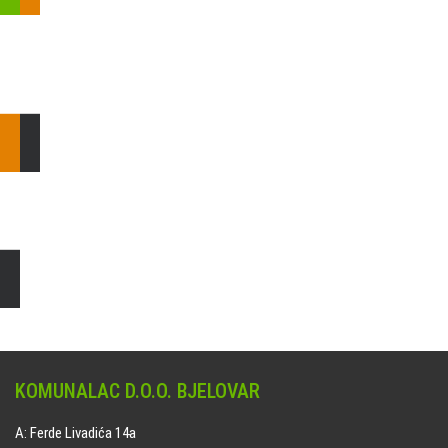
Pošaljite nam upit ili nazovite!
Odgovorit ćemo Vam u
najkraćem mogućem roku.
E: komunalac@komunalac-bj.hr
T: 043/622-100
Čišćenje i uređenje grobnih mjesta
Naručite online jedan od ponuđenih paketa. usluga je dostupna
na svim grobljima kojima upravlja Komunalac d.o.o. Bjelovar.
KOMUNALAC D.O.O. BJELOVAR
A: Ferde Livadića 14a