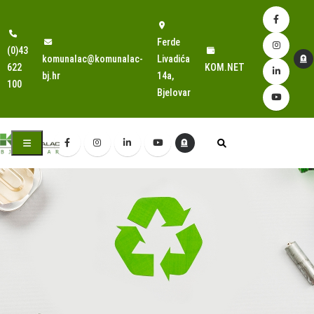
Ferde
(0)43
komunalac@komunalac-
Livadića
622
KOM.NET
bj.hr
14a,
100
Bjelovar