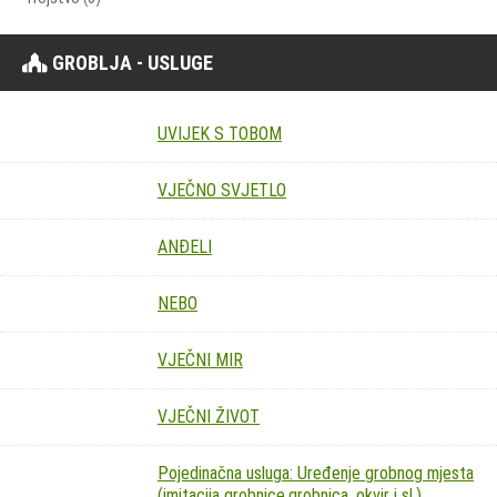
GROBLJA - USLUGE
UVIJEK S TOBOM
VJEČNO SVJETLO
ANĐELI
NEBO
VJEČNI MIR
VJEČNI ŽIVOT
Pojedinačna usluga: Uređenje grobnog mjesta
(imitacija grobnice,grobnica, okvir i sl.)