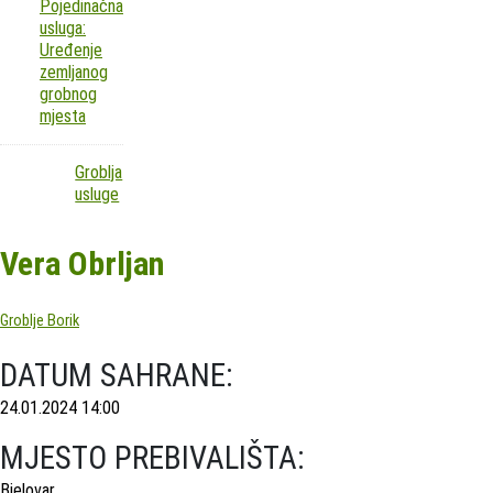
Pojedinačna
usluga:
Uređenje
zemljanog
grobnog
mjesta
Groblja
usluge
Vera Obrljan
Groblje Borik
DATUM SAHRANE:
24.01.2024 14:00
MJESTO PREBIVALIŠTA:
Bjelovar