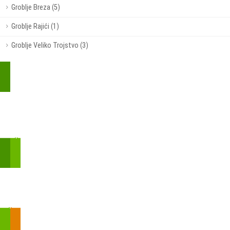
Groblje Breza (5)
Groblje Rajići (1)
Groblje Veliko Trojstvo (3)
Kupite parkirališnu kartu online!
Bmove je usluga koja uključuje mobilnu i web aplikaciju za
brzui jednostavnu on-line kupnju parkirnih karata.
Zakon o fiskalizaciji u prometu gotovinom - SMS plaćanje
Prilikom obavljene kupovine putem SMS-a trebali biste dobiti
brojtransakcije/PIN