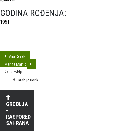
GODINA ROĐENJA:
1951
Ana Rušak
Marina Mamić
Groblja
Groblje Borik
GROBLJA
-
RASPORED
SAHRANA