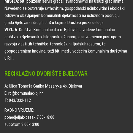
MISIJA
: biti pouzdan servis grada i svakodnevno na usluzi građanima.
Navedeno se ostvaruje svrhovitim, gospodarski učinkovitim i ekološki
održivim obavljanjem komunalnih djelatnosti na uslužnom području
grada Bjelovara i drugih JLS u kojima Društvo pruža usluge.
VIZIJA
: Društvo Komunalac d.o.o. Bjelovar je vodeće komunalno
društvo u Bjelovarsko-bilogorskoj županiji, a suvremenim pristupom
razvoju vlastitih tehničko-tehnoloških i ljudskih resursa, te
gospodarenjem imovine, teži biti među vodećim komunalnim društvima
u RH..
RECIKLAŽNO DVORIŠTE BJELOVAR
A: Ulica Tomaša Garika Masaryka 4b, Bjelovar
E: rd@komunalac-bj.hr
T: 043/332-112
RADNO VRIJEME:
ponedjeljak-petak 7:00-18:00
subotom 8:00-13:00