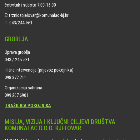
četvrtak i subota 7:00-16:00
E: trznicabjelovar@komunalac-bj.hr
T: 043/244-561
GROBLJA
Uprava groblja
043 / 245-531
Hitne intervencije (prijevoz pokojnika)
098 377 711
Organizacija sahrana
099 267 6901
TRAŽILICA POKOJNIKA
MISIJA, VIZIJA I KLJUČNI CILJEVI DRUŠTVA
KOMUNALAC D.O.O. BJELOVAR