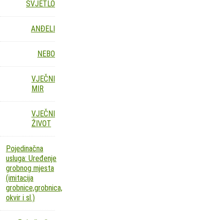
SVJETLO
ANĐELI
NEBO
VJEČNI
MIR
VJEČNI
ŽIVOT
Pojedinačna
usluga: Uređenje
grobnog mjesta
(imitacija
grobnice,grobnica,
okvir i sl.)